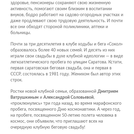
здоровье, пенсионеры сохраняют свою жизненную
активность, помогают своим близким в воспитании
внуков, бодро работают на садово-огородных участках и
даже продлевают свою трудовую деятельность. И почти
все они обходят стороной поликлиники, аптеки и
больницы.
Почти за три десятилетия в клубе ходьбы и бега «Сокол»
образовалось более 40 новых семей. И десять из них
играли свои свадьбы в духе клубной идеологии — в виде
легкоатлетического пробега по улицам Саратова. Кстати,
первая саратовская беговая свадьба, она и первая в
СССР, состоялась в 1981 году. Женихом был автор этих
строк.
Ростки новой клубной семьи, образованной
Дмитрием
Ватрушкиным
и
Александрой Соловьевой
,
«проклюнулись» три года назад, во время марафонского
пробега, посвященного Дню космонавтики. А через год,
на пробеге, посвященном 50-летию полета человека в
космос, они объявили, что приглашают всех на
очередную клубную беговую свадьбу!