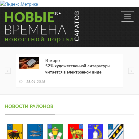
Toggl
navig
В мире
52% художественной литературы
читается в электронном виде
18.01.2016
НОВОСТИ РАЙОНОВ