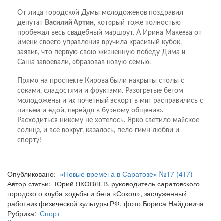
От лица городской Думы молодоженов поздравил
депутат
Василий Артин
, который тоже полностью
пробежал весь свадебный маршрут. А Ирина Макеева от
имени своего управления вручила красивый кубок,
заявив, что первую свою жизненную победу Дима и
Саша завоевали, образовав новую семью.
Прямо на проспекте Кирова были накрыты столы с
соками, сладостями и фруктами. Разогретые бегом
молодожены и их почетный эскорт в миг расправились с
питьем и едой, перейдя к бурному общению.
Расходиться никому не хотелось. Ярко светило майское
солнце, и все вокруг, казалось, пело гимн любви и
спорту!
Опубликовано:
«Новые времена в Саратове» №17 (417)
Автор статьи: Юрий ЯКОВЛЕВ, руководитель саратовского
городского клуба ходьбы и бега «Сокол», заслуженный
работник физической культуры РФ, фото Бориса Найдовича
Рубрика:
Спорт