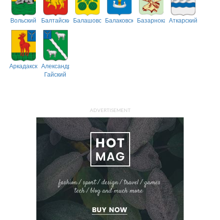
Вольский
Балтайский
Балашовский
Балаковский
Базарнокарабулакский
Аткарский
Аркадакский
Александрово-
Гайский
ADVERTISEMENT