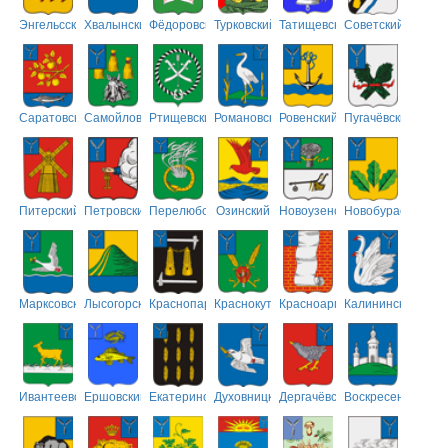
Энгельсский
Хвалынский
Фёдоровский
Турковский
Татищевский
Советский
Саратовский
Самойловский
Ртищевский
Романовский
Ровенский
Пугачёвский
Питерский
Петровский
Перелюбский
Озинский
Новоузенский
Новобурасский
Марксовский
Лысогорский
Краснопартизанский
Краснокутский
Красноармейский
Калининский
Ивантеевский
Ершовский
Екатериновский
Духовницкий
Дергачёвский
Воскресенский