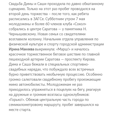
Свадьба Димы и Саши проходила по давно обкатанному
сценарию. Только на этот раз пробег проводился на
второй день торжества – после того, как ребята
расписались в ЗАГСе. Субботним утром 7 мая
молодожены и более 60 членов клуба «Сокол»
собрались в центре Саратова — у памятника Н.
Чернышевскому. Новая семья со свидетелями
возглавили колонну. Начальник отдела управления по
физической культуре и спорту городской администрации
Ирина Макеева
выкрикнула: «Марш!» и началось
красочное торжественное беговое шествие по главной
пешеходной артерии Саратова — проспекту Кирова.
Дима и Саша бежали в специальных спортивно-
свадебных нарядах, что побуждало всех встречных
бурно приветствовать необычную процессию. Особенно
громко салютовали свадебному пробегу проезжающие
мимо автомобилисты. Молодоженам не раз
приходилось упражняться в поцелуях на бегу, реагируя
на дружные и громкие возгласы одноклубников:
«Горько!». Обежав центральную часть города по
семикилометровому маршруту, пробег завершился на
месте старта.