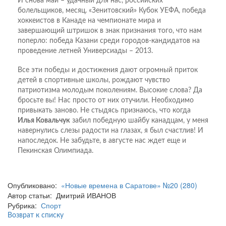
И снова май – удачный для нас, российских
болельщиков, месяц. «Зенитовский» Кубок УЕФА, победа
хоккеистов в Канаде на чемпионате мира и
завершающий штришок в знак признания того, что нам
поперло: победа Казани среди городов-кандидатов на
проведение летней Универсиады – 2013.
Все эти победы и достижения дают огромный приток
детей в спортивные школы, рождают чувство
патриотизма молодым поколениям. Высокие слова? Да
бросьте вы! Нас просто от них отучили. Необходимо
привыкать заново. Не стыдясь признаюсь, что когда
Илья Ковальчук
забил победную шайбу канадцам, у меня
навернулись слезы радости на глазах, я был счастлив! И
напоследок. Не забудьте, в августе нас ждет еще и
Пекинская Олимпиада.
Опубликовано:
«Новые времена в Саратове» №20 (280)
Автор статьи: Дмитрий ИВАНОВ
Рубрика:
Спорт
Возврат к списку