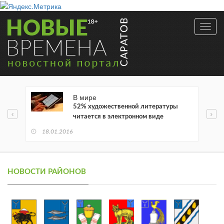
Toggl
navig
В мире
52% художественной литературы
читается в электронном виде
18.01.2016
НОВОСТИ РАЙОНОВ