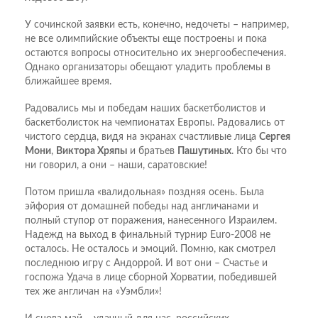
У сочинской заявки есть, конечно, недочеты – например,
не все олимпийские объекты еще построены и пока
остаются вопросы относительно их энергообеспечения.
Однако организаторы обещают уладить проблемы в
ближайшее время.
Радовались мы и победам наших баскетболистов и
баскетболисток на чемпионатах Европы. Радовались от
чистого сердца, видя на экранах счастливые лица
Сергея
Мони
,
Виктора Хряпы
и братьев
Пашутиных
. Кто бы что
ни говорил, а они – наши, саратовские!
Потом пришла «валидольная» поздняя осень. Была
эйфория от домашней победы над англичанами и
полный ступор от поражения, нанесенного Израилем.
Надежд на выход в финальный турнир Euro-2008 не
осталось. Не осталось и эмоций. Помню, как смотрел
последнюю игру с Андоррой. И вот они – Счастье и
госпожа Удача в лице сборной Хорватии, победившей
тех же англичан на «Уэмбли»!