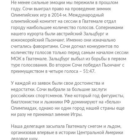
Не менее сильные эмоции мы пережили в прошлом
году. Сочи выиграл право на проведение зимних
Олимпийских игр в 2014-м. Международный
олимпийский комитет на сессии в Гватемале отдал
городу наибольшее количество голосов. Соперниками
нашего курорта были австрийский Зальцбург и
южнокорейский Пьончанг. Именно они изначально
считались фаворитами. Сочи догнал конкурентов по
количеству голосов только перед самым началом сессии
МОК в Гватемале. Зальцбург выбыл из борьбы в первом
туре голосования. Во втором Сочи победил Пьончанг с
преимуществом в четыре голоса – 51:47.
У каждой из заявок были свои достоинства и
недостатки. Сочи выбрали за большие заслуги
российских спортсменов. Уже который год фигуристы,
биатлонистки и лыжники РФ доминируют на «белых»
Олимпиадах, однако ни один город нашей страны еще
ни разу не принимал зимние Игры.
Наша делегация засыпала Гватемалу снегом и льдом,
организовав впервые в истории Центральной Америки
ледовое шоу.