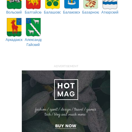
Вольский
Балтайский
Балашовский
Балаковский
Базарнокарабулакский
Аткарский
Аркадакский
Александрово-
Гайский
ADVERTISEMENT