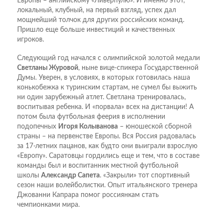
Европы – английскому «Ливерпулю». И именно этот,
локальный, клубный, на первый взгляд, успех дал
мощнейший толчок для других российских команд.
Пришло еще больше инвестиций и качественных
игроков.
Следующий год начался с олимпийской золотой медали
Светланы Журовой
, ныне вице-спикера Государственной
Думы. Уверен, в условиях, в которых готовилась наша
конькобежка к туринским стартам, не сумел бы выжить
ни один зарубежный атлет. Светлана тренировалась,
воспитывая ребенка. И «порвала» всех на дистанции! А
потом была футбольная феерия в исполнении
подопечных
Игоря Колыванова
– юношеской сборной
страны – на первенстве Европы. Вся Россия радовалась
за 17-летних пацанов, как будто они выиграли взрослую
«Европу». Саратовцы гордились еще и тем, что в составе
команды был и воспитанник местной футбольной
школы
Александр Сапета
. «Закрыли» тот спортивный
сезон наши волейболистки. Опыт итальянского тренера
Джованни Капрара помог россиянкам стать
чемпионками мира.