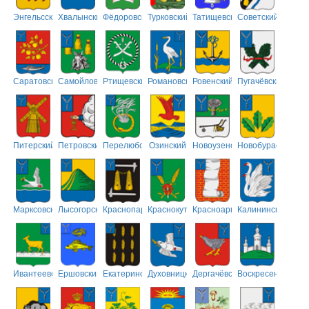
Энгельсский
Хвалынский
Фёдоровский
Турковский
Татищевский
Советский
Саратовский
Самойловский
Ртищевский
Романовский
Ровенский
Пугачёвский
Питерский
Петровский
Перелюбский
Озинский
Новоузенский
Новобурасский
Марксовский
Лысогорский
Краснопартизанский
Краснокутский
Красноармейский
Калининский
Ивантеевский
Ершовский
Екатериновский
Духовницкий
Дергачёвский
Воскресенский