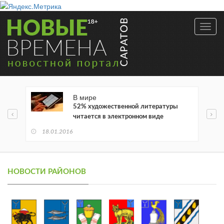
Toggl
navig
В мире
52% художественной литературы
читается в электронном виде
18.01.2016
НОВОСТИ РАЙОНОВ