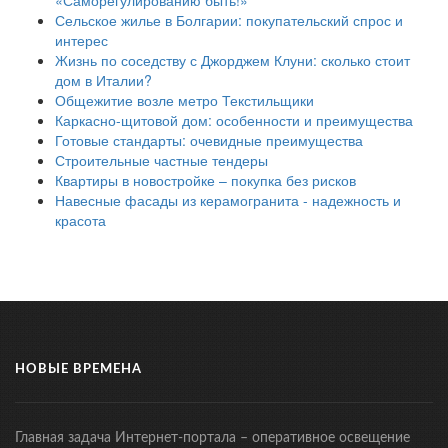
«Саморегулированию быть!»
Сельское жилье в Болгарии: покупательский спрос и
интерес
Жизнь по соседству с Джорджем Клуни: сколько стоит
дом в Италии?
Общежитие возле метро Текстильщики
Каркасно-щитовой дом: особенности и преимущества
Готовые стандарты: очевидные преимущества
Строительные частные тендеры
Квартиры в новостройке – покупка без рисков
Навесные фасады из керамогранита - надежность и
красота
НОВЫЕ ВРЕМЕНА
Главная задача Интернет-портала – оперативное освещение