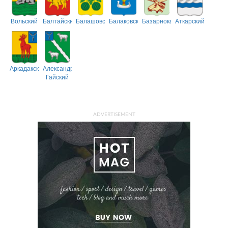
Вольский
Балтайский
Балашовский
Балаковский
Базарнокарабулакский
Аткарский
Аркадакский
Александрово-
Гайский
ADVERTISEMENT