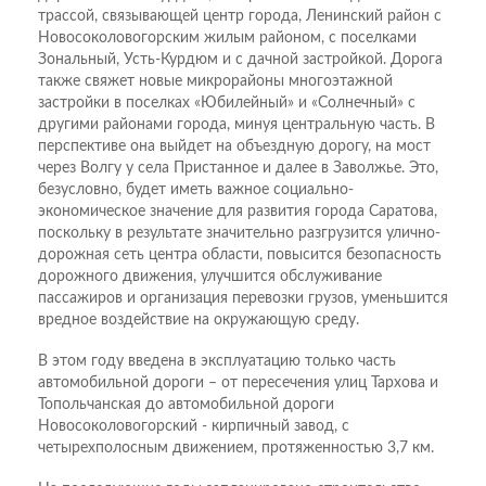
трассой, связывающей центр города, Ленинский район с
Новосоколовогорским жилым районом, с поселками
Зональный, Усть-Курдюм и с дачной застройкой. Дорога
также свяжет новые микрорайоны многоэтажной
застройки в поселках «Юбилейный» и «Солнечный» с
другими районами города, минуя центральную часть. В
перспективе она выйдет на объездную дорогу, на мост
через Волгу у села Пристанное и далее в Заволжье. Это,
безусловно, будет иметь важное социально-
экономическое значение для развития города Саратова,
поскольку в результате значительно разгрузится улично-
дорожная сеть центра области, повысится безопасность
дорожного движения, улучшится обслуживание
пассажиров и организация перевозки грузов, уменьшится
вредное воздействие на окружающую среду.
В этом году введена в эксплуатацию только часть
автомобильной дороги – от пересечения улиц Тархова и
Топольчанская до автомобильной дороги
Новосоколовогорский - кирпичный завод, с
четырехполосным движением, протяженностью 3,7 км.