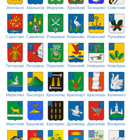
Энгельсский
Хвалынский
Фёдоровский
Турковский
Татищевский
Советский
Саратовский
Самойловский
Ртищевский
Романовский
Ровенский
Пугачёвский
Питерский
Петровский
Перелюбский
Озинский
Новоузенский
Новобурасский
Марксовский
Лысогорский
Краснопартизанский
Краснокутский
Красноармейский
Калининский
Ивантеевский
Ершовский
Екатериновский
Духовницкий
Дергачёвский
Воскресенский