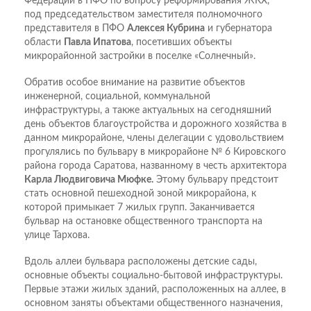
Федерации в ПФО по вопросу реформирования ЖКХ,
под председательством заместителя полномочного
представителя в ПФО
Алексея Кубрина
и губернатора
области
Павла Ипатова
, посетивших объекты
микрорайонной застройки в поселке «Солнечный».
Обратив особое внимание на развитие объектов
инженерной, социальной, коммунальной
инфраструктуры, а также актуальных на сегодняшний
день объектов благоустройства и дорожного хозяйства в
данном микрорайоне, члены делегации с удовольствием
прогулялись по бульвару в микрорайоне № 6 Кировского
района города Саратова, названному в честь архитектора
Карла Людвиговича Мюфке.
Этому бульвару предстоит
стать основной пешеходной зоной микрорайона, к
которой примыкает 7 жилых групп. Заканчивается
бульвар на остановке общественного транспорта на
улице Тархова.
Вдоль аллеи бульвара расположены детские сады,
основные объекты социально-бытовой инфраструктуры.
Первые этажи жилых зданий, расположенных на аллее, в
основном заняты объектами общественного назначения,