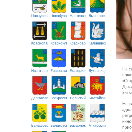
Новоузенский
Новобурасский
Марксовский
Лысогорский
Краснопартизанский
Краснокутский
Красноармейский
Калининский
На с
Ивантеевский
Ершовский
Екатериновский
Духовницкий
пока
«Ста
Дюсо
хиты
Дергачёвский
Воскресенский
Вольский
Балтайский
На с
адюл
ретр
кино
Балашовский
Балаковский
Базарнокарабулакский
Аткарский
прио