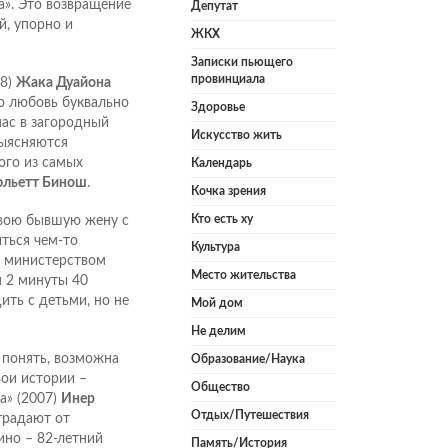
ца». Это возвращение
Депутат
й, упорно и
ЖКХ
Записки пьющего
провинциала
08)
Жака Дуайона
ю любовь буквально
Здоровье
ас в загородный
Искусство жить
выясняются
ого из самых
Календарь
льетт Бинош
.
Кочка зрения
Кто есть ху
свою бывшую жену с
иться чем-то
Культура
х министерством
Место жительства
я 2 минуты 40
ть с детьми, но не
Мой дом
Не делим
понять, возможна
Образование/Наука
вои истории –
Общество
а» (2007)
Инер
Отдых/Путешествия
страдают от
ино – 82-летний
Память/История