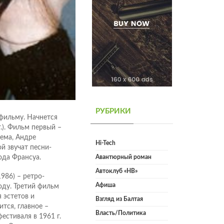
РУБРИКИ
 фильму. Начнется
.). Фильм первый –
ема, Андре
Hi-Tech
й звучат песни-
ода Франсуа.
Авантюрный роман
Автоклуб «НВ»
986) – ретро-
Афиша
оду. Третий фильм
 эстетов и
Взгляд из Балтая
ится, главное –
Власть/Политика
естиваля в 1961 г.