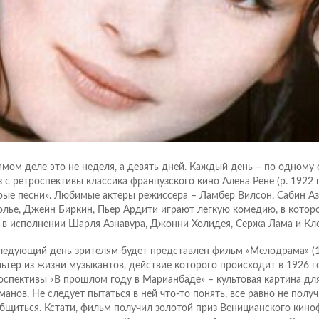
амом деле это не неделя, а девять дней. Каждый день – по одному
з с ретроспективы классика французского кино Алена Рене (р. 1922 г
рые песни». Любимые актеры режиссера – Ламбер Вилсон, Сабин Аз
лье, Джейн Биркин, Пьер Ардити играют легкую комедию, в которо
 в исполнении Шарля Азнавура, Джонни Холидея, Сержа Лама и Кл
ледующий день зрителям будет представлен фильм «Мелодрама» (1
ьтер из жизни музыкантов, действие которого происходит в 1926 г
оспективы «В прошлом году в Марианбаде» – культовая картина для
манов. Не следует пытаться в ней что-то понять, все равно не получ
бщиться. Кстати, фильм получил золотой приз Веницианского киноф