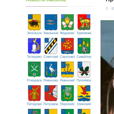
НОВОСТИ РАЙОНОВ
1
Энгельсский
Хвалынский
Фёдоровский
Турковский
Татищевский
Советский
Саратовский
Самойловский
Ртищевский
Романовский
Ровенский
Пугачёвский
Питерский
Петровский
Перелюбский
Озинский