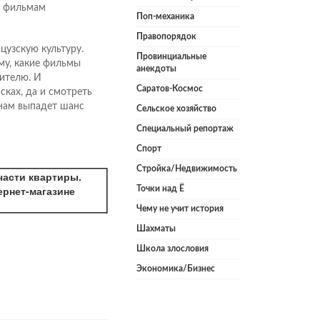
о фильмам
Поп-механика
Правопорядок
цузскую культуру.
Провинциальные
му, какие фильмы
анекдоты
ителю. И
Саратов-Космос
сках, да и смотреть
 нам выпадет шанс
Сельское хозяйство
Специальный репортаж
Спорт
Стройка/Недвижимость
части квартиры.
ернет-магазине
Точки над Ё
Чему не учит история
Шахматы
Школа злословия
Экономика/Бизнес