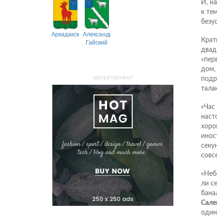
И, н
к те
безу
Аркадакский
Александрово-
Крат
Гайский
двад
«пер
дом,
ADVERTISEMENT
подр
тала
«Час
наст
хоро
инос
секу
совс
«Неб
ли с
бана
Сале
один