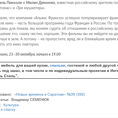
ль Пикколи
и
Милен Демонжо
, известная российскому зрителю п
томас» и «Три мушкетера».
влю, что компания «Альянс Франсез» успешно популяризирует фран
ля кино – часть большой программы года Франции в России. По то
раны для показа, мы можем судить об отношении к российскому зр
шение это, скажу честно, хорошее. Эти фильмы вы не найдете на ди
учше в зале. А потому – не пропустите, вряд ли в ближайшее время
еть это кино повторно.
кино, 21–30 октября, начало в 19.00
 мебель для вашей кухни,
спальни
, гостиной и любой другой 
 под заказ, в том числе и по индивидуальным проектам в Инт
ь Стиль".
ковано:
«Новые времена в Саратове» №39 (392)
статьи: Владимир СЕМЕНЮК
а:
Культура
 к списку