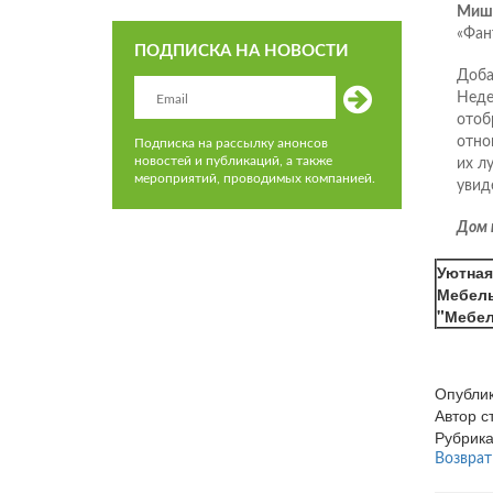
Мише
«Фан
ПОДПИСКА НА НОВОСТИ
Доба
Неде
отоб
отно
Подписка на рассылку анонсов
новостей и публикаций, а также
их л
мероприятий, проводимых компанией.
увид
Дом 
Уютная
Мебель
"Мебел
Опубли
Автор 
Рубрик
Возврат