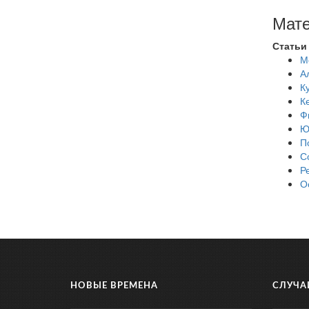
Мате
Статьи
М
А
К
К
Ф
Ю
П
С
Р
О
НОВЫЕ ВРЕМЕНА
СЛУЧА