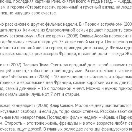
аконец, последняя картина Рене, снятая всего 4 года назад, – «Серд
мам и героям «Старых песен», ироничный и грустный взгляд на люде
спешно ищущих свое счастье.
ко расскажем о других фильмах недели. В «Первом встречном» (20
цатилетняя Камилла из благополучной семьи решает подарить сво
вому встречному». «Летнее время» (2008)
Оливье Ассайа
переносит н
 где большая семья празднует 75-летие своей матери. Постепенно 
обности прошлой жизни героев, приводящие к разладу. Фильм одн
нтливых молодых режиссеров Франции, в главной роли – звезда
Жю
 икс» (2007)
Паскаля Тома
. Опять загородный дом, герой знакомит 
оящей и хочет, чтобы они стали подругами. Разве это может законч
шим? «Ребячество» (2006) – 10 анимационных фильмов, отобранны
транных и европейских дел Франции, самый короткий из них длитс
нд, самый длинный – 15 с половиной минут. Можно и нужно приходи
ем с малышами, лучше от 7 лет и старше.
есная канцелярия» (2008)
Клер Симон
. Молодые девушки пытаются 
ексуальная свобода, и если да, то до какой степени. Рассказывают с
льные или невероятные. Последний фильм недели – «Крыши Париж
м
. Старость – это тоже жизнь, французы и в этом возрасте любят, 
очества, ищут друзей. В главных ролях две легенды французского к