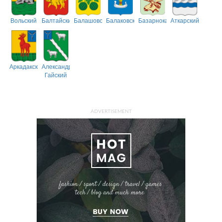
Вольский
Балтайский
Балашовский
Балаковский
Базарнокарабулакский
Аткарский
Аркадакский
Александрово-
Гайский
ADVERTISEMENT