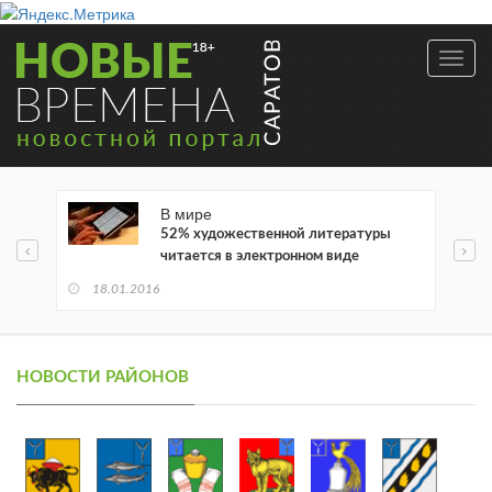
Toggl
navig
В мире
52% художественной литературы
читается в электронном виде
18.01.2016
НОВОСТИ РАЙОНОВ