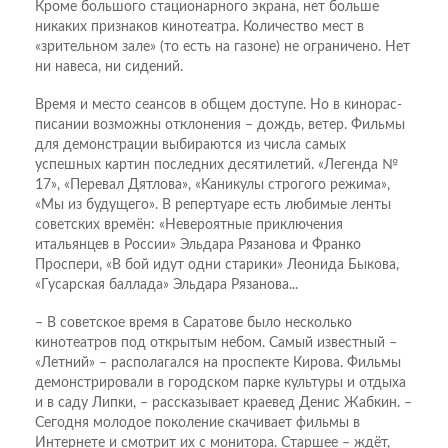
Кроме большого стационарного экрана, нет больше
никаких признаков кинотеат­ра. Количество мест в
«зрительном зале» (то есть на газоне) не ограничено. Нет
ни навеса, ни сидений.
Время и место сеансов в общем доступе. Но в кинорас­
писании возможны отклонения – дождь, ветер. Фильмы
для демонстрации выбираются из числа самых
успешных картин последних десятилетий. «Легенда №
17», «Перевал Дятлова», «Каникулы строгого режима»,
«Мы из будущего». В репертуаре есть любимые ленты
советских времён: «Невероятные приключения
итальянцев в России» Эльдара Рязанова и Франко
Проспери, «В бой идут одни старики» Леонида Быкова,
«Гусарская баллада» Эльдара Рязанова...
– В советское время в Саратове было несколько
кинотеатров под открытым небом. Самый известный –
«Летний» – располагался на проспекте Кирова. Фильмы
демонстрировали в городском парке культуры и отдыха
и в саду Липки, – рассказывает краевед Денис Жабкин. –
Сегодня молодое поколение скачивает фильмы в
Интернете и смотрит их с монитора. Старшее – ждёт,