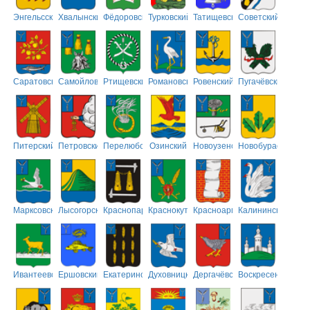
Энгельсский
Хвалынский
Фёдоровский
Турковский
Татищевский
Советский
Саратовский
Самойловский
Ртищевский
Романовский
Ровенский
Пугачёвский
Питерский
Петровский
Перелюбский
Озинский
Новоузенский
Новобурасский
Марксовский
Лысогорский
Краснопартизанский
Краснокутский
Красноармейский
Калининский
Ивантеевский
Ершовский
Екатериновский
Духовницкий
Дергачёвский
Воскресенский