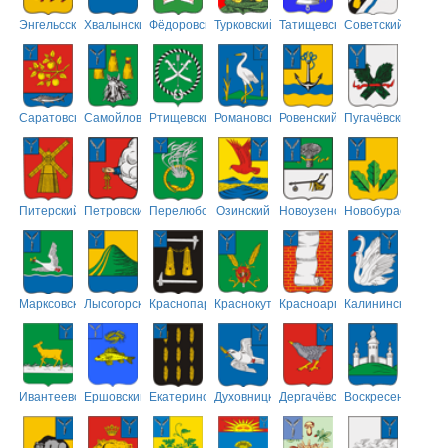
Энгельсский
Хвалынский
Фёдоровский
Турковский
Татищевский
Советский
Саратовский
Самойловский
Ртищевский
Романовский
Ровенский
Пугачёвский
Питерский
Петровский
Перелюбский
Озинский
Новоузенский
Новобурасский
Марксовский
Лысогорский
Краснопартизанский
Краснокутский
Красноармейский
Калининский
Ивантеевский
Ершовский
Екатериновский
Духовницкий
Дергачёвский
Воскресенский