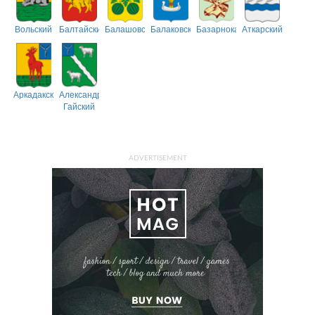
Вольский
Балтайский
Балашовский
Балаковский
Базарнокарабулакский
Аткарский
Аркадакский
Александрово-
Гайский
ADVERTISEMENT