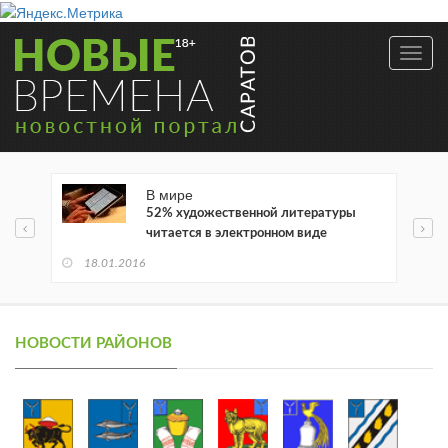
Toggl
navig
В мире
52% художественной литературы
читается в электронном виде
18.01.2016
НОВОСТИ РАЙОНОВ