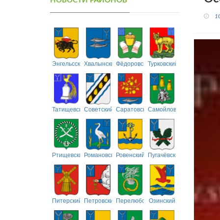
НОВОСТИ РАЙОНОВ
1
Энгельсский
Хвалынский
Фёдоровский
Турковский
Татищевский
Советский
Саратовский
Самойловский
Ртищевский
Романовский
Ровенский
Пугачёвский
Питерский
Петровский
Перелюбский
Озинский