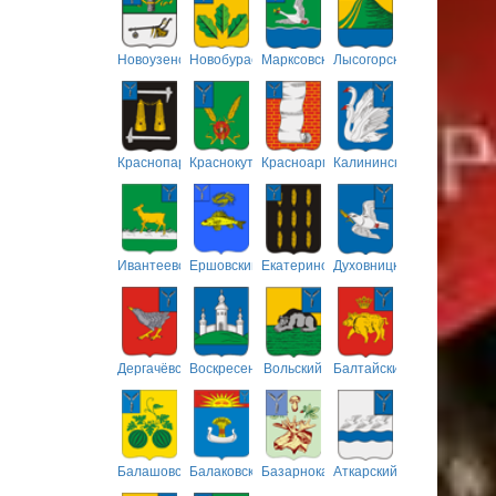
Новоузенский
Новобурасский
Марксовский
Лысогорский
Краснопартизанский
Краснокутский
Красноармейский
Калининский
Ивантеевский
Ершовский
Екатериновский
Духовницкий
Дергачёвский
Воскресенский
Вольский
Балтайский
Балашовский
Балаковский
Базарнокарабулакский
Аткарский