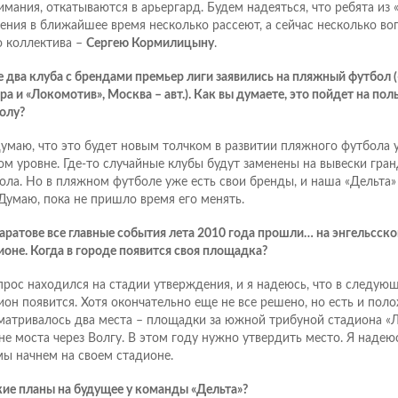
имания, откатываются в арьергард. Будем надеяться, что ребята из
ения в ближайшее время несколько рассеют, а сейчас несколько во
о коллектива –
Сергею Кормилицыну
.
е два клуба с брендами премьер лиги заявились на пляжный футбол 
ра и «Локомотив», Москва – авт.). Как вы думаете, это пойдет на по
олу?
думаю, что это будет новым толчком в развитии пляжного футбола 
ом уровне. Где-то случайные клубы будут заменены на вывески гра
ола. Но в пляжном футболе уже есть свои бренды, и наша «Дельта»
 Думаю, пока не пришло время его менять.
Саратове все главные события лета 2010 года прошли… на энгельсс
ионе. Когда в городе появится своя площадка?
прос находился на стадии утверждения, и я надеюсь, что в следую
ион появится. Хотя окончательно еще не все решено, но есть и пол
матривалось два места – площадки за южной трибуной стадиона «Л
не моста через Волгу. В этом году нужно утвердить место. Я наде
мы начнем на своем стадионе.
кие планы на будущее у команды «Дельта»?