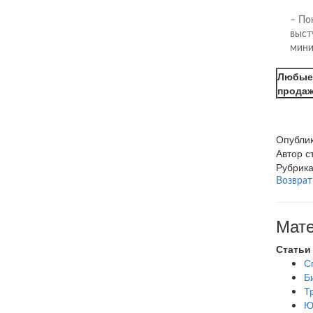
– По
выст
мини
Любы
продаж
Опубли
Автор с
Рубрик
Возврат
Мате
Статьи
С
Б
Т
Ю