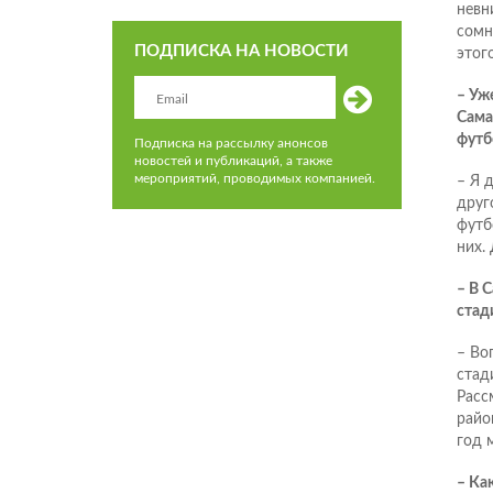
невн
сомн
ПОДПИСКА НА НОВОСТИ
этог
– Уж
Сама
футб
Подписка на рассылку анонсов
новостей и публикаций, а также
мероприятий, проводимых компанией.
– Я 
друг
футб
них.
– В 
стад
– Во
стад
Расс
райо
год 
– Ка