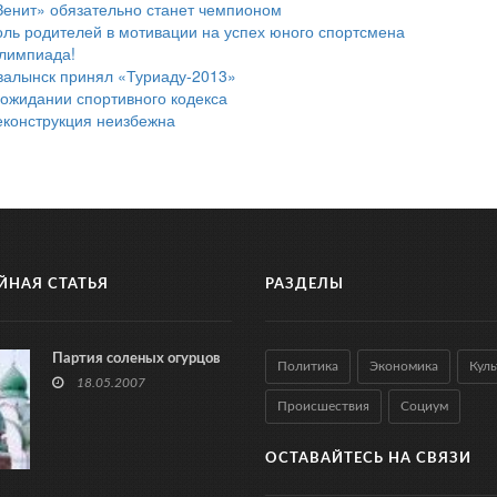
Зенит» обязательно станет чемпионом
оль родителей в мотивации на успех юного спортсмена
лимпиада!
валынск принял «Туриаду-2013»
 ожидании спортивного кодекса
еконструкция неизбежна
ЙНАЯ СТАТЬЯ
РАЗДЕЛЫ
Партия соленых огурцов
Политика
Экономика
Куль
18.05.2007
Происшествия
Социум
ОСТАВАЙТЕСЬ НА СВЯЗИ