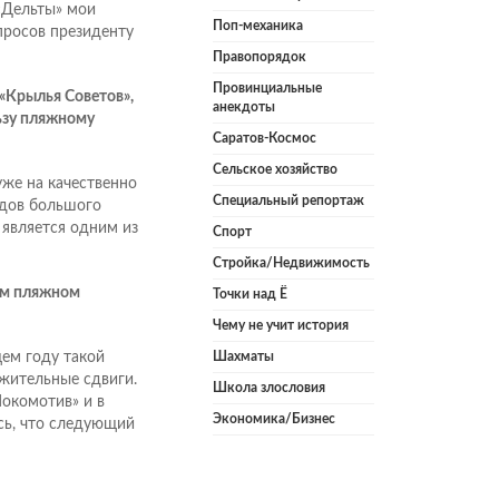
 «Дельты» мои
Поп-механика
просов президенту
Правопорядок
Провинциальные
(«Крылья Советов»,
анекдоты
льзу пляжному
Саратов-Космос
Сельское хозяйство
уже на качественно
Специальный репортаж
ндов большого
 является одним из
Спорт
Стройка/Недвижимость
ком пляжном
Точки над Ё
Чему не учит история
Шахматы
щем году такой
ожительные сдвиги.
Школа злословия
окомотив» и в
Экономика/Бизнес
юсь, что следующий