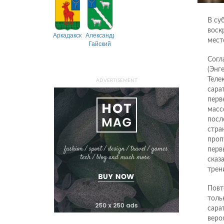
В су
воск
Аркадакский
Александрово-
мест
Гайский
Согл
(Энг
Теле
ADVERTISEMENT
сара
перв
масс
посл
стра
проп
перв
сказ
трен
Повт
толь
сара
веро