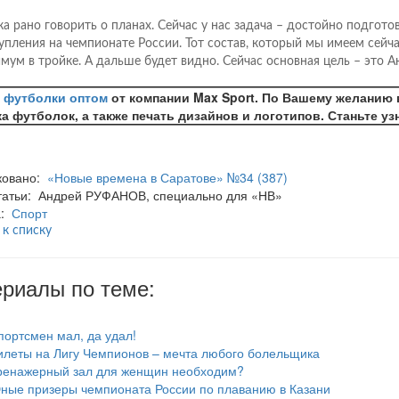
ка рано говорить о планах. Сейчас у нас задача – достойно подгото
упления на чемпионате России. Тот состав, который мы имеем сейча
мум в тройке. А дальше будет видно. Сейчас основная цель – это А
е
футболки оптом
от компании Max Sport. По Вашему желанию
а футболок, а также печать дизайнов и логотипов. Станьте у
ковано:
«Новые времена в Саратове» №34 (387)
татьи: Андрей РУФАНОВ, специально для «НВ»
а:
Спорт
 к списку
риалы по теме:
портсмен мал, да удал!
илеты на Лигу Чемпионов – мечта любого болельщика
ренажерный зал для женщин необходим?
ные призеры чемпионата России по плаванию в Казани