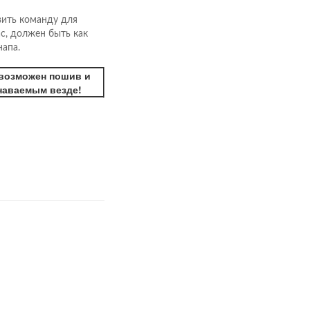
вить команду для
с, должен быть как
напа.
 возможен пошив и
знаваемым везде!