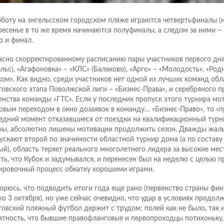
бботу на энгельсском городском пляже играются четвертьфиналы (на
ресенье в то же время начинаются полуфиналы, а следом за ними – 
о и финал.
асно скорректированному расписанию пары участников первого дня:
ельс), «Агафоновка» – «КЛС» (Балаково), «Арго» – «Молодость», «Род
ком». Как видно, среди участников нет одной из лучших команд обл
товского этапа Поволжской лиги – «Бизнес-Права», и серебряного п
енства команды «ГТС». Если у последних пропуск этого турнира мо
овым переходом в окно дозаявок в команду… «Бизнес-Право», то «п
едний момент отказавшиеся от поездки на квалификационный турн
ны, абсолютно лишены мотивации продолжить сезон. Дважды жаль
ускают второй по значимости областной турнир дома (а по составу
ый), область теряет реального многолетнего лидера за высокие мест
ать, что Кубок и задумывался, и перенесен был на неделю с целью п
ировочный процесс обкатку хорошими играми.
орюсь, что подводить итоги года еще рано (первенство страны фи
ко 3 октября), но уже сейчас очевидно, что удар в условиях продо
товский пляжный футбол держит с трудом: полей как не было, так и 
ятность, что бывшие правофланговые и первопроходцы потихоньку,