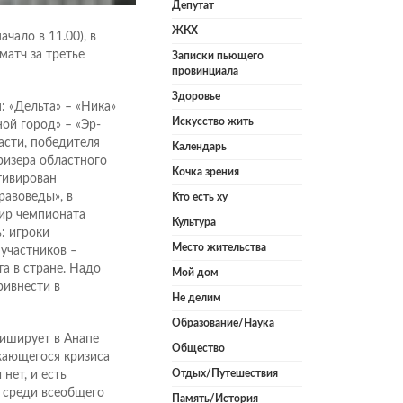
Депутат
ЖКХ
чало в 11.00), в
матч за третье
Записки пьющего
провинциала
Здоровье
 «Дельта» – «Ника»
Искусство жить
ной город» – «Эр-
асти, победителя
Календарь
ризера областного
Кочка зрения
тивирован
равоведы», в
Кто есть ху
ир чемпионата
Культура
: игроки
Место жительства
 участников –
а в стране. Надо
Мой дом
ривнести в
Не делим
Образование/Наука
ниширует в Анапе
Общество
лжающегося кризиса
Отдых/Путешествия
нет, и есть
 среди всеобщего
Память/История