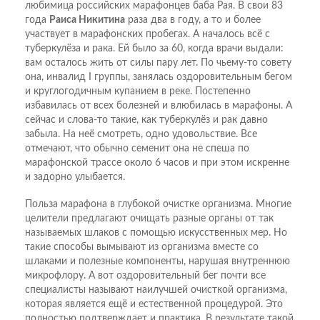
любимица российских марафонцев баба Рая. В свои 83
года
Раиса Никитина
раза два в году, а то и более
участвует в марафонских пробегах. А началось всё с
туберкулёза и рака. Ей было за 60, когда врачи выдали:
вам осталось жить от силы пару лет. По чьему-то совету
она, инвалид I группы, занялась оздоровительным бегом
и круглогодичным купанием в реке. Постепенно
избавилась от всех болезней и влюбилась в марафоны. А
сейчас и слова-то такие, как туберкулёз и рак давно
забыла. На неё смотреть, одно удовольствие. Все
отмечают, что обычно семенит она не спеша по
марафонской трассе около 6 часов и при этом искренне
и задорно улыбается.
Польза марафона в глубокой очистке организма. Многие
целители предлагают очищать разные органы от так
называемых шлаков с помощью искусственных мер. Но
такие способы вымывают из организма вместе со
шлаками и полезные компоненты, нарушая внутреннюю
микрофлору. А вот оздоровительный бег почти все
специалисты называют наилучшей очисткой организма,
которая является ещё и естественной процедурой. Это
полностью подтверждает и практика. В результате такой