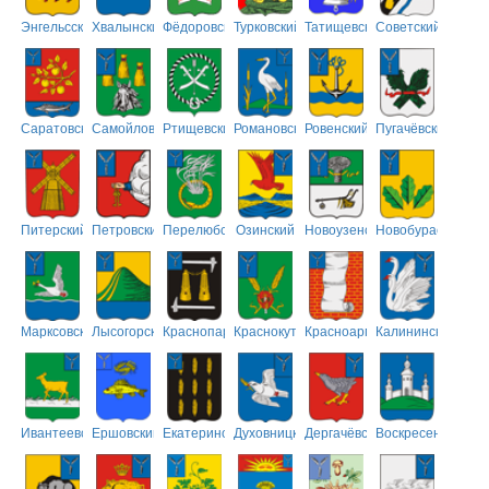
Энгельсский
Хвалынский
Фёдоровский
Турковский
Татищевский
Советский
Саратовский
Самойловский
Ртищевский
Романовский
Ровенский
Пугачёвский
Питерский
Петровский
Перелюбский
Озинский
Новоузенский
Новобурасский
Марксовский
Лысогорский
Краснопартизанский
Краснокутский
Красноармейский
Калининский
Ивантеевский
Ершовский
Екатериновский
Духовницкий
Дергачёвский
Воскресенский