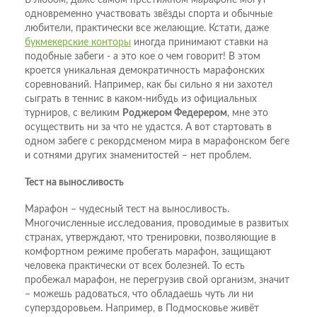
одновременно участвовать звёзды спорта и обычные
любители, практически все желающие. Кстати, даже
букмекерские конторы
иногда принимают ставки на
подобные забеги - а это кое о чем говорит! В этом
кроется уникальная демократичность марафонских
соревнований. Например, как бы сильно я ни захотел
сыграть в теннис в каком-нибудь из официальных
турниров, с великим
Роджером Федерером
, мне это
осуществить ни за что не удастся. А вот стартовать в
одном забеге с рекордсменом мира в марафонском беге
и сотнями других знаменитостей – нет проблем.
Тест на выносливость
Марафон – чудесный тест на выносливость.
Многочисленные исследования, проводимые в развитых
странах, утверждают, что тренировки, позволяющие в
комфортном режиме пробегать марафон, защищают
человека практически от всех болезней. То есть
пробежал марафон, не перегрузив свой организм, значит
– можешь радоваться, что обладаешь чуть ли ни
суперздоровьем. Например, в Подмосковье живёт