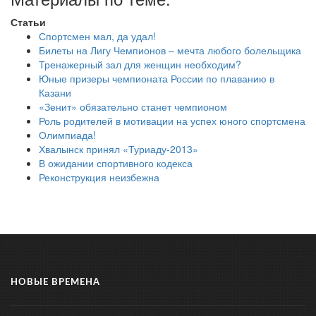
Статьи
Спортсмен мал, да удал!
Билеты на Лигу Чемпионов – мечта любого болельщика
Тренажерный зал для женщин необходим?
Юные призеры чемпионата России по плаванию в
Казани
«Зенит» обязательно станет чемпионом
Роль родителей в мотивации на успех юного спортсмена
Олимпиада!
Хвалынск принял «Туриаду-2013»
В ожидании спортивного кодекса
Реконструкция неизбежна
НОВЫЕ ВРЕМЕНА