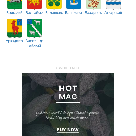
Вольский
Балтайский
Балашовский
Балаковский
Базарнокарабулакский
Аткарский
Аркадакский
Александрово-
Гайский
ADVERTISEMENT