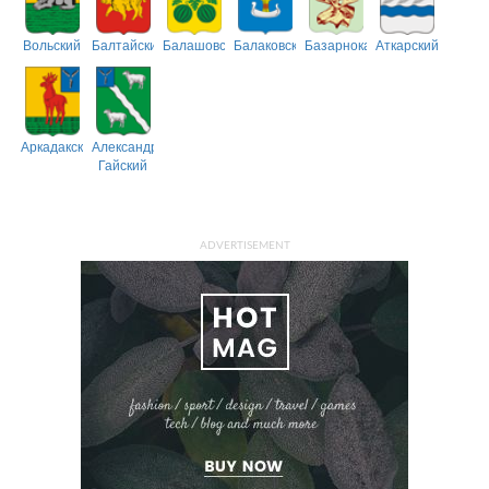
Вольский
Балтайский
Балашовский
Балаковский
Базарнокарабулакский
Аткарский
Аркадакский
Александрово-
Гайский
ADVERTISEMENT