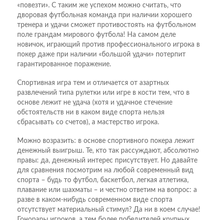
«повезти». С таким же успехом можно считать, что
дворовая футбольная команда при наличии хорошего
тренера и удачи сможет противостоять на футбольном
поле грандам мирового футбола! На самом деле
новичок, играющий против профессионального игрока в
покер даже при наличии «большой удачи» потерпит
гарантированное поражение.
Спортивная игра тем и отличается от азартных
развлечений типа рулетки или игре в кости тем, что в
основе лежит не удача (хотя и удачное стечение
обстоятельств ни в каком виде спорта нельзя
сбрасывать со счетов), а мастерство игрока.
Можно возразить: в основе спортивного покера лежит
денежный выигрыш. Те, кто так рассуждают, абсолютно
правы: да, денежный интерес присутствует. Но давайте
для сравнения посмотрим на любой современный вид
спорта – будь то футбол, баскетбол, легкая атлетика,
плавание или шахматы – и честно ответим на вопрос: а
разве в каком-нибудь современном виде спорта
отсутствует материальный стимул? Да ни в коем случае!
Гонорары игроков, а тем более победителей крупных