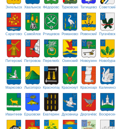
Энгельсский
Хвалынский
Фёдоровский
Турковский
Татищевский
Советский
Саратовский
Самойловский
Ртищевский
Романовский
Ровенский
Пугачёвский
Питерский
Петровский
Перелюбский
Озинский
Новоузенский
Новобурасский
Марксовский
Лысогорский
Краснопартизанский
Краснокутский
Красноармейский
Калининский
Ивантеевский
Ершовский
Екатериновский
Духовницкий
Дергачёвский
Воскресенский