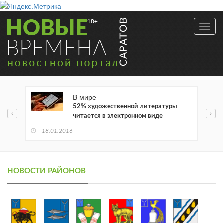
Toggl
navig
В мире
52% художественной литературы
читается в электронном виде
18.01.2016
НОВОСТИ РАЙОНОВ