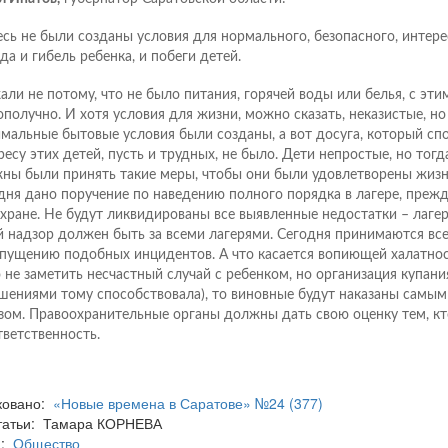
есь не были созданы условия для нормального, безопасного, интере
да и гибель ребенка, и побеги детей.
али не потому, что не было питания, горячей воды или белья, с этим
ополучно. И хотя условия для жизни, можно сказать, неказистые, н
мальные бытовые условия были созданы, а вот досуга, который сп
ресу этих детей, пусть и трудных, не было. Дети непростые, но тогд
ны были принять такие меры, чтобы они были удовлетворены жизнь
дня дано поручение по наведению полного порядка в лагере, прежд
охране. Не будут ликвидированы все выявленные недостатки – лагер
й надзор должен быть за всеми лагерями. Сегодня принимаются вс
пущению подобных инцидентов. А что касается вопиющей халатно
 не заметить несчастный случай с ребенком, но организация купани
шениями тому способствовала), то виновные будут наказаны самы
зом. Правоохранительные органы должны дать свою оценку тем, кт
тветственность.
ковано:
«Новые времена в Саратове» №24 (377)
статьи: Тамара КОРНЕВА
а:
Общество