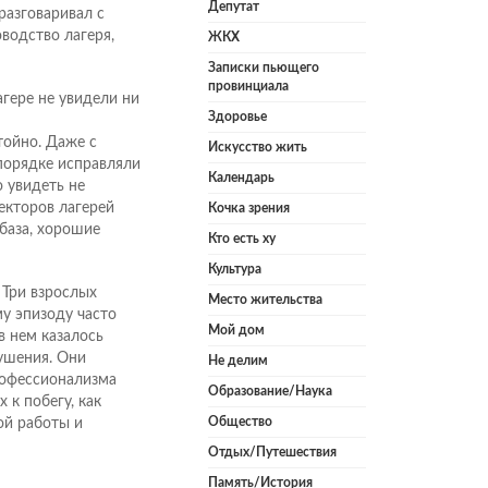
Депутат
разговаривал с
водство лагеря,
ЖКХ
Записки пьющего
провинциала
гере не увидели ни
Здоровье
тойно. Даже с
Искусство жить
 порядке исправляли
Календарь
 увидеть не
екторов лагерей
Кочка зрения
 база, хорошие
Кто есть ху
Культура
 Три взрослых
Место жительства
у эпизоду часто
Мой дом
в нем казалось
ушения. Они
Не делим
профессионализма
Образование/Наука
 к побегу, как
Общество
ой работы и
Отдых/Путешествия
Память/История