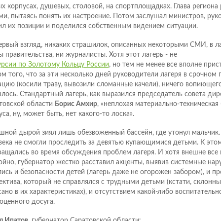
х корпусах, душевых, столовой, на спортплощадках. Глава региона 
ми, пытаясь понять их настроение. Потом заслушал министров, руко
ил их позиции и поделился собственным видением ситуации.
ервый взгляд, никаких страшилок, описанных некоторыми СМИ, в ла
ы правительства, ни журналисты. Хотя этот лагерь - не
урсии по Золотому Кольцу России
, но тем не менее все вполне прис
ом того, что за эти несколько дней руководители лагеря в срочном
ацию (косили траву, вывозили сломанные качели), ничего вопиющего
лось. Стандартный лагерь, как выразился председатель совета дир
товской области
Борис Амхир
, «неплохая материально-техническая
са, ну, может быть, нет какого-то лоска».
шной дырой зиял лишь обезвоженный бассейн, где утонул мальчик.
века не смогли проследить за девятью купающимися детьми. К этом
ращались во время обсуждения проблем лагеря. И хотя внешне все 
ойно, губернатор жестко расставил акценты, выявив системные нар
лись и безопасности детей (лагерь даже не огорожен забором), и 
ектива, который не справлялся с трудными детьми (кстати, склонных
сано в их характеристиках), и отсутствием какой-либо воспитательн
оценного досуга.
л Ипатов,
губернатор Саратовской области: