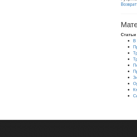
Возврат
Мате
Статьи
В
П
Т
Т
П
П
З
О
К
С