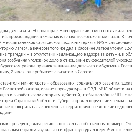
дом для визита губернатора в Новобурасский район послужила цеп
тий, произошедших в «Чистых ключах» несколько дней назад. В ноч
й – воспитанников саратовской школы-интерната №5 – самовольно
иторию лагеря, а вечером того же дня в бассейне лагеря утонул 12-
ина трагедии – в отсутствии надлежащего надзора за детьми, и об
юня возбудила уголовное дело в отношении руководителей учрежде
бурасском районе привлекла внимание детского омбудсмена Росс
тницу, 2 июля, он прибывает с визитом в Саратов.
ставители министерств – образования, социального развития, здрав
е Роспотребнадзора, органов прокуратуры и ОВД, МЧС области на 
ацию и вырабатывали алгоритм действий, чтобы подобные ЧП не по
итории Саратовской области. Губернатор дал поручение членам пра
дные проверить на закрепленных территориях все детские оздоро
ждения.
и как проверять, глава региона показал на собственном примере. О
ональным образом изучил всю инфраструктуру лагеря «Чистые ключ