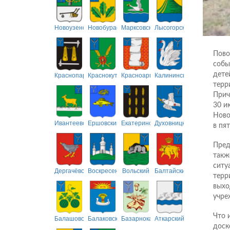
Новоузенский
Новобурасский
Марксовский
Лысогорский
Пово
собы
Краснопартизанский
Краснокутский
Красноармейский
Калининский
дете
терр
Прич
30 и
Ново
Ивантеевский
Ершовский
Екатериновский
Духовницкий
в пя
Пред
такж
ситу
Дергачёвский
Воскресенский
Вольский
Балтайский
терр
выхо
учре
Что 
Балашовский
Балаковский
Базарнокарабулакский
Аткарский
доск