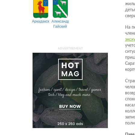
жилы
деть
свер
Аркадакский
Александрово-
Гайский
На п
член
экск
учет
ADVERTISEMENT
ситу
приш
Сара
корпу
Стра
чело
возв
спок
каса
колл
запи
полн
Паве