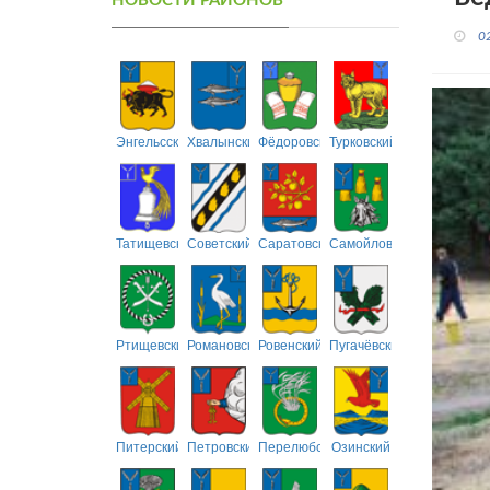
НОВОСТИ РАЙОНОВ
0
Энгельсский
Хвалынский
Фёдоровский
Турковский
Татищевский
Советский
Саратовский
Самойловский
Ртищевский
Романовский
Ровенский
Пугачёвский
Питерский
Петровский
Перелюбский
Озинский