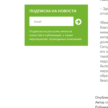
– Зд
ПОДПИСКА НА НОВОСТИ
отсю
Убеж
благ
Подписка на рассылку анонсов
мини
новостей и публикаций, а также
инте
мероприятий, проводимых компанией.
долж
Сего
его 
тако
недо
было
нару
обра
безо
Опубли
Автор 
Рубрик