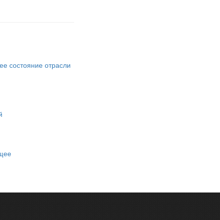
ее состояние отрасли
й
ущее