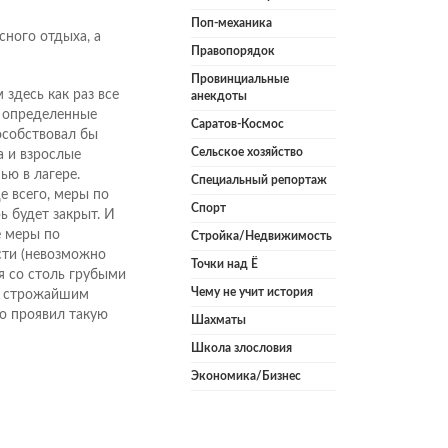
Поп-механика
сного отдыха, а
Правопорядок
Провинциальные
 здесь как раз все
анекдоты
о определенные
Саратов-Космос
особствовал бы
Сельское хозяйство
а и взрослые
ю в лагере.
Специальный репортаж
е всего, меры по
Спорт
ь будет закрыт. И
е меры по
Стройка/Недвижимость
сти (невозможно
Точки над Ё
я со столь грубыми
Чему не учит история
м строжайшим
о проявил такую
Шахматы
Школа злословия
Экономика/Бизнес