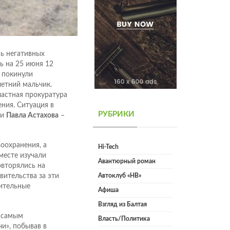
ь негативных
ь на 25 июня 12
 покинули
летний мальчик.
ластная прокуратура
ния. Ситуация в
РУБРИКИ
ии
Павла Астахова
–
оохранения, а
Hi-Tech
месте изучали
Авантюрный роман
вторялись на
вительства за эти
Автоклуб «НВ»
вительные
Афиша
Взгляд из Балтая
н самым
Власть/Политика
и», побывав в