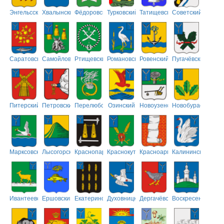
Энгельсский
Хвалынский
Фёдоровский
Турковский
Татищевский
Советский
Саратовский
Самойловский
Ртищевский
Романовский
Ровенский
Пугачёвский
Питерский
Петровский
Перелюбский
Озинский
Новоузенский
Новобурасский
Марксовский
Лысогорский
Краснопартизанский
Краснокутский
Красноармейский
Калининский
Ивантеевский
Ершовский
Екатериновский
Духовницкий
Дергачёвский
Воскресенский