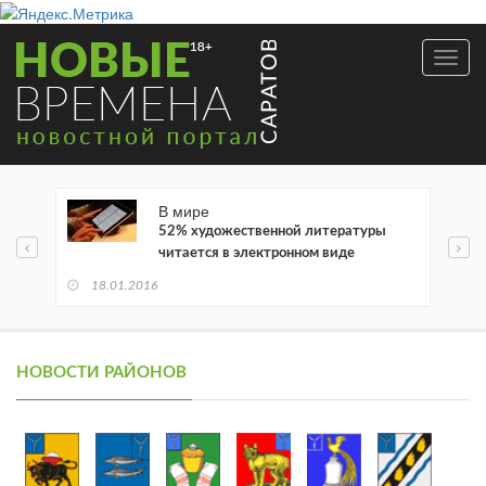
Toggl
navig
В мире
52% художественной литературы
читается в электронном виде
18.01.2016
НОВОСТИ РАЙОНОВ