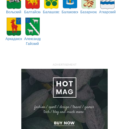
Вольский
Балтайский
Балашовский
Балаковский
Базарнокарабулакский
Аткарский
Аркадакский
Александрово-
Гайский
ADVERTISEMENT