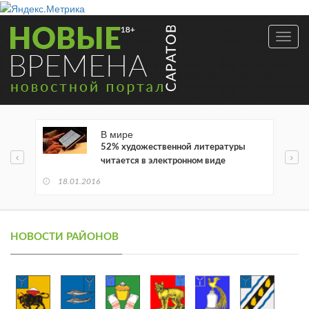
Toggl
navig
В мире
52% художественной литературы
читается в электронном виде
18.01.2016
НОВОСТИ РАЙОНОВ