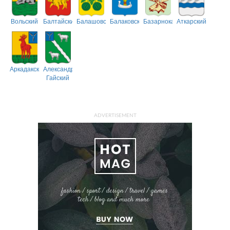
Вольский
Балтайский
Балашовский
Балаковский
Базарнокарабулакский
Аткарский
Аркадакский
Александрово-
Гайский
ADVERTISEMENT