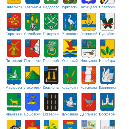
Энгельсский
Хвалынский
Фёдоровский
Турковский
Татищевский
Советский
Саратовский
Самойловский
Ртищевский
Романовский
Ровенский
Пугачёвский
Питерский
Петровский
Перелюбский
Озинский
Новоузенский
Новобурасский
Марксовский
Лысогорский
Краснопартизанский
Краснокутский
Красноармейский
Калининский
Ивантеевский
Ершовский
Екатериновский
Духовницкий
Дергачёвский
Воскресенский