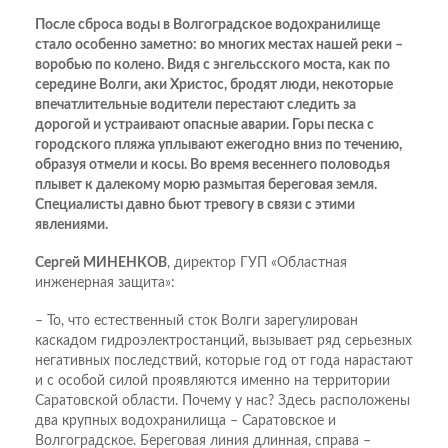
После сброса воды в Волгоградское водохранилище
стало особенно заметно: во многих местах нашей реки –
воробью по колено. Видя с энгельсского моста, как по
середине Волги, аки Христос, бродят люди, некоторые
впечатлительные водители перестают следить за
дорогой и устраивают опасные аварии. Горы песка с
городского пляжа уплывают ежегодно вниз по течению,
образуя отмели и косы. Во время весеннего половодья
плывет к далекому морю размытая береговая земля.
Специалисты давно бьют тревогу в связи с этими
явлениями.
Сергей МИНЕНКОВ
, директор ГУП «Областная
инженерная защита»:
– То, что естественный сток Волги зарегулирован
каскадом гидроэлектростанций, вызывает ряд серьезных
негативных последствий, которые год от года нарастают
и с особой силой проявляются именно на территории
Саратовской области. Почему у нас? Здесь расположены
два крупных водохранилища – Саратовское и
Волгоградское. Береговая линия длинная, справа –