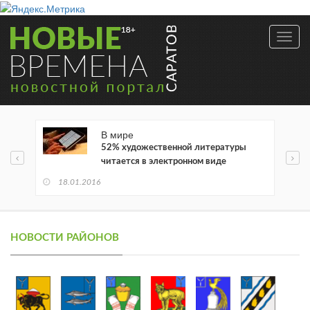
Toggl
navig
В мире
52% художественной литературы
читается в электронном виде
18.01.2016
НОВОСТИ РАЙОНОВ