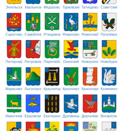
Энгельсский
Хвалынский
Фёдоровский
Турковский
Татищевский
Советский
Саратовский
Самойловский
Ртищевский
Романовский
Ровенский
Пугачёвский
Питерский
Петровский
Перелюбский
Озинский
Новоузенский
Новобурасский
Марксовский
Лысогорский
Краснопартизанский
Краснокутский
Красноармейский
Калининский
Ивантеевский
Ершовский
Екатериновский
Духовницкий
Дергачёвский
Воскресенский