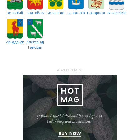
Вольский
Балтайский
Балашовский
Балаковский
Базарнокарабулакский
Аткарский
Аркадакский
Александрово-
Гайский
ADVERTISEMENT