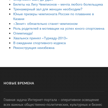
Билеты на Лигу Чемпионов – мечта любого болельщика
Тренажерный зал для женщин необходим?
Юные призеры чемпионата России по плаванию в
Казани
«Зенит» обязательно станет чемпионом
Роль родителей в мотивации на успех юного спортсмена
Олимпиада!
Хвалынск принял «Туриаду-2013»
В ожидании спортивного кодекса
Реконструкция неизбежна
НОВЫЕ ВРЕМЕНА
Главная задача Интернет-портала – оперативное освещение
всех важных общественно-политических, культурных и бизнес