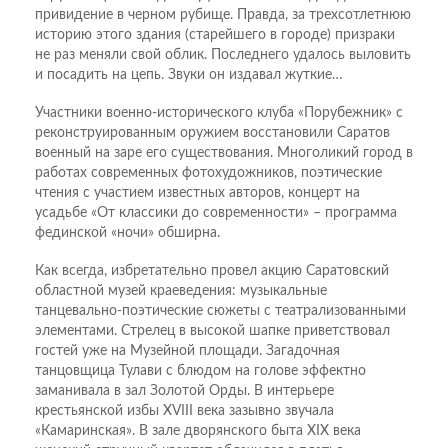
привидение в черном рубище. Правда, за трехсотлетнюю
историю этого здания (старейшего в городе) призраки
не раз меняли свой облик. Последнего удалось выловить
и посадить на цепь. Звуки он издавал жуткие…
Участники военно-исто­ри­ческого клуба «Порубежник» с
реконструированным оружием восстановили Саратов
военный на заре его существования. Многоликий город в
работах современных фотохудожников, поэтические
чтения с участием известных авторов, концерт на
усадьбе «От классики до современности» – программа
фединской «ночи» обширна.
Как всегда, избретательно провел акцию Саратовский
областной музей краеведения: музыкальные
танцевально-поэтические сюжеты с театрализованными
элементами. Стрелец в высокой шапке приветствовал
гостей уже на Музейной площади. Загадочная
танцовщица Тулави с блюдом на голове эффектно
заманивала в зал Золотой Орды. В интерьере
крестьянской избы XVIII века зазывно звучала
«Камаринская». В зале дворянского быта XIX века