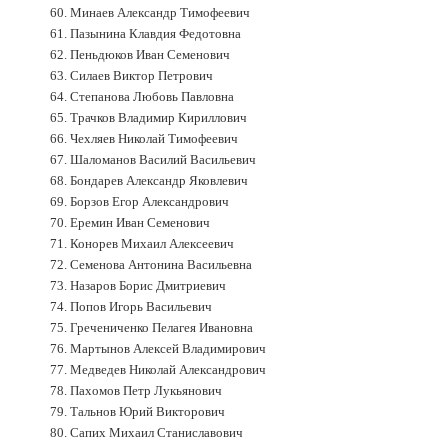
60. Минаев Александр Тимофеевич
61. Пазынина Клавдия Федотовна
62. Пеньдюков Иван Семенович
63. Силаев Виктор Петрович
64. Степанова Любовь Павловна
65. Трачков Владимир Кириллович
66. Чехляев Николай Тимофеевич
67. Шаломанов Василий Васильевич
68. Бондарев Александр Яковлевич
69. Борзов Егор Александрович
70. Еремин Иван Семенович
71. Конорев Михаил Алексеевич
72. Семенова Антонина Васильевна
73. Назаров Борис Дмитриевич
74. Попов Игорь Васильевич
75. Гречениченко Пелагея Ивановна
76. Мартынов Алексей Владимирович
77. Медведев Николай Александрович
78. Пахомов Петр Лукьянович
79. Тальнов Юрий Викторович
80. Сапих Михаил Станиславович