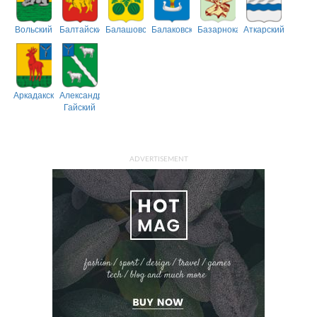
Вольский
Балтайский
Балашовский
Балаковский
Базарнокарабулакский
Аткарский
Аркадакский
Александрово-
Гайский
ADVERTISEMENT