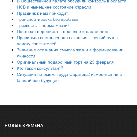
В Общественной палате обсудили контроль в области
НСБ и нынешнее состояние отрасли
Праздник к нам приходит
Транспортировка без проблем
Трезвость – норма жизни!
Почтовая переписка – прошлое и настоящее
Правильно составленная вакансия – легкий путь к
поиску соискателей
Значение осознания смысла жизни в формировании
личности
Оригинальный подарочный торт на 23 февраля
Кто такой консультант?
Ситуация на рынке труда Саратова: изменится ли в
ближайшее будущее
НОВЫЕ ВРЕМЕНА