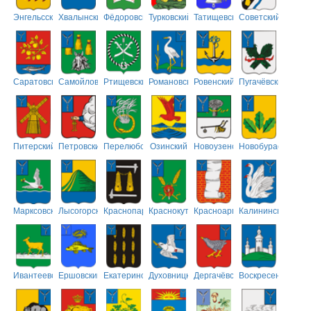
Энгельсский
Хвалынский
Фёдоровский
Турковский
Татищевский
Советский
Саратовский
Самойловский
Ртищевский
Романовский
Ровенский
Пугачёвский
Питерский
Петровский
Перелюбский
Озинский
Новоузенский
Новобурасский
Марксовский
Лысогорский
Краснопартизанский
Краснокутский
Красноармейский
Калининский
Ивантеевский
Ершовский
Екатериновский
Духовницкий
Дергачёвский
Воскресенский