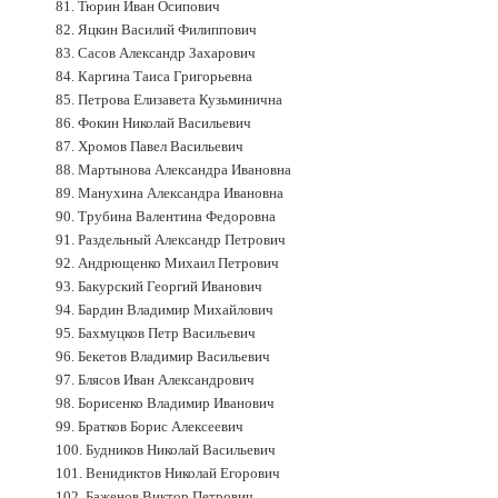
81. Тюрин Иван Осипович
82. Яцкин Василий Филиппович
83. Сасов Александр Захарович
84. Каргина Таиса Григорьевна
85. Петрова Елизавета Кузьминична
86. Фокин Николай Васильевич
87. Хромов Павел Васильевич
88. Мартынова Александра Ивановна
89. Манухина Александра Ивановна
90. Трубина Валентина Федоровна
91. Раздельный Александр Петрович
92. Андрющенко Михаил Петрович
93. Бакурский Георгий Иванович
94. Бардин Владимир Михайлович
95. Бахмуцков Петр Васильевич
96. Бекетов Владимир Васильевич
97. Блясов Иван Александрович
98. Борисенко Владимир Иванович
99. Братков Борис Алексеевич
100. Будников Николай Васильевич
101. Венидиктов Николай Егорович
102. Баженов Виктор Петрович