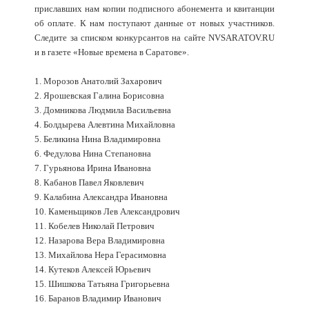
приславших нам копии подписного абонемента и квитанции
об оплате. К нам поступают данные от новых участников.
Следите за списком конкурсантов на сайте NVSARATOV.RU
и в газете «Новые времена в Саратове».
1. Морозов Анатолий Захарович
2. Ярошевская Галина Борисовна
3. Домникова Людмила Васильевна
4. Болдырева Алевтина Михайловна
5. Беликина Нина Владимировна
6. Федулова Нина Степановна
7. Гурьянова Ирина Ивановна
8. Кабанов Павел Яковлевич
9. Калабина Александра Ивановна
10. Каменьщиков Лев Александрович
11. Кобелев Николай Петрович
12. Назарова Вера Владимировна
13. Михайлова Нера Герасимовна
14. Кутеков Алексей Юрьевич
15. Шишкова Татьяна Григорьевна
16. Баранов Владимир Иванович