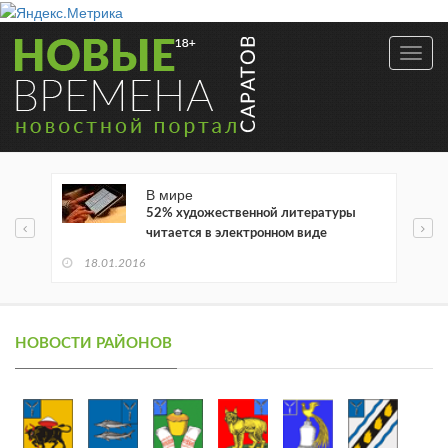
Toggl
navig
В мире
52% художественной литературы
читается в электронном виде
18.01.2016
НОВОСТИ РАЙОНОВ