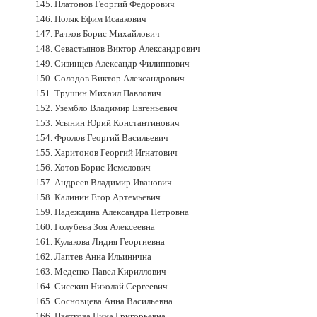
145. Платонов Георгий Федорович
146. Поляк Ефим Исаакович
147. Рачков Борис Михайлович
148. Севастьянов Виктор Александрович
149. Сизинцев Александр Филиппович
150. Солодов Виктор Александрович
151. Трушин Михаил Павлович
152. Узембло Владимир Евгеньевич
153. Усынин Юрий Константинович
154. Фролов Георгий Васильевич
155. Харитонов Георгий Игнатович
156. Хотов Борис Исмелович
157. Андреев Владимир Иванович
158. Калинин Егор Артемьевич
159. Надеждина Александра Петровна
160. Голубева Зоя Алексеевна
161. Кулакова Лидия Георгиевна
162. Лаптев Анна Ильинична
163. Меденко Павел Кириллович
164. Сисекин Николай Сергеевич
165. Сосновцева Анна Васильевна
166. Цветкова Нина Григорьевна