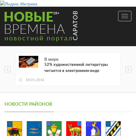
Toggl
navig
В мире
52% художественной литературы
читается в электронном виде
18.01.2016
НОВОСТИ РАЙОНОВ