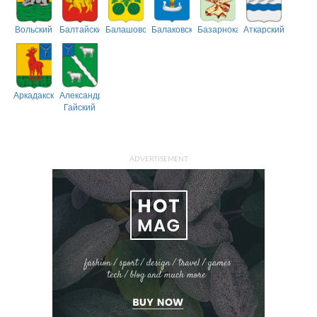
Вольский
Балтайский
Балашовский
Балаковский
Базарнокарабулакский
Аткарский
Аркадакский
Александрово-
Гайский
ADVERTISEMENT