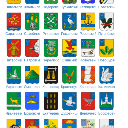
Энгельсский
Хвалынский
Фёдоровский
Турковский
Татищевский
Советский
Саратовский
Самойловский
Ртищевский
Романовский
Ровенский
Пугачёвский
Питерский
Петровский
Перелюбский
Озинский
Новоузенский
Новобурасский
Марксовский
Лысогорский
Краснопартизанский
Краснокутский
Красноармейский
Калининский
Ивантеевский
Ершовский
Екатериновский
Духовницкий
Дергачёвский
Воскресенский