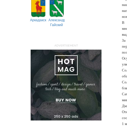
на
на
но
Аркадакский
Александрово-
В 
Гайский
мн
вы
За
ADVERTISEMENT
пе
поз
Ос
ул
Со
об
Со
бл
Са
мин
Дм
От
со
1 