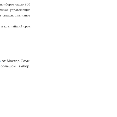
 приборов около 900
тчиках управляющие
а сверхнормативное
у в кратчайший срок
а
от Мастер Саун:
 большой выбор.