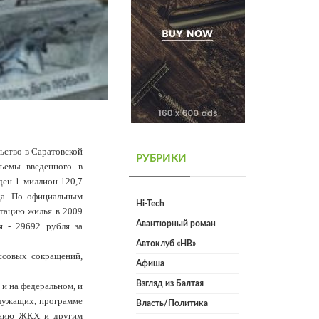
ьство в Саратовской
РУБРИКИ
бъемы введенного в
ден 1 миллион 120,7
да. По официальным
Hi-Tech
атацию жилья в 2009
Авантюрный роман
 - 29692 рубля за
Автоклуб «НВ»
ссовых сокращений,
Афиша
Взгляд из Балтая
и на федеральном, и
служащих, программе
Власть/Политика
ванию ЖКХ и другим