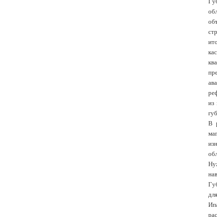
Гу
об
об
ст
ит
ка
кв
пр
ав
ре
из
гу
В 
ма
из
об
Ну
нав
Гу
дл
Ип
рас