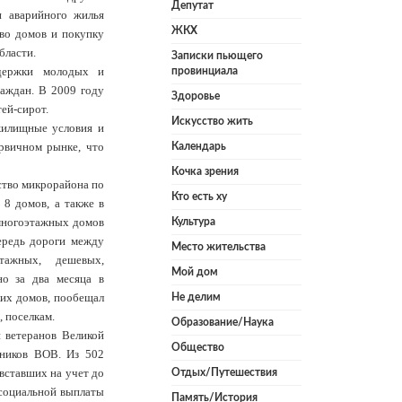
Депутат
и аварийного жилья
ЖКХ
тво домов и покупку
бласти.
Записки пьющего
держки молодых и
провинциала
раждан. В 2009 году
Здоровье
ей-сирот.
Искусство жить
жилищные условия и
рвичном рынке, что
Календарь
Кочка зрения
ство микрорайона по
Кто есть ху
 8 домов, а также в
 многоэтажных домов
Культура
ередь дороги между
Место жительства
тажных, дешевых,
Мой дом
но за два месяца в
ких домов, пообещал
Не делим
, поселкам.
Образование/Наука
 ветеранов Великой
Общество
тников ВОВ. Из 502
вставших на учет до
Отдых/Путешествия
 социальной выплаты
Память/История