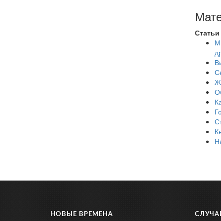
Мате
Статьи
М
д
В
С
Ж
О
К
Г
С
К
Н
НОВЫЕ ВРЕМЕНА
СЛУЧА