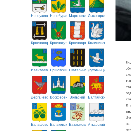
Новоузенский
Новобурасский
Марксовский
Лысогорский
Краснопартизанский
Краснокутский
Красноармейский
Калининский
По
об
Ивантеевский
Ершовский
Екатериновский
Духовницкий
экс
ты
ст
го
Дергачёвский
Воскресенский
Вольский
Балтайский
ква
В 
зак
Эт
на
Балашовский
Балаковский
Базарнокарабулакский
Аткарский
пе