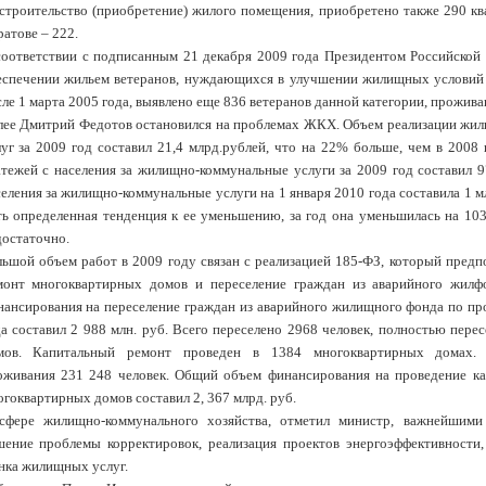
 строительство (приобретение) жилого помещения, приобретено также 290 ква
атове – 222.
соответствии с подписанным 21 декабря 2009 года Президентом Российской
еспечении жильем ветеранов, нуждающихся в улучшении жилищных условий 
ле 1 марта 2005 года, выявлено еще 836 ветеранов данной категории, прожив
лее Дмитрий Федотов остановился на проблемах ЖКХ. Объем реализации жи
луг за 2009 год составил 21,4 млрд.рублей, что на 22% больше, чем в 2008 
атежей с населения за жилищно-коммунальные услуги за 2009 год составил 
еления за жилищно-коммунальные услуги на 1 января 2010 года составила 1 м
ть определенная тенденция к ее уменьшению, за год она уменьшилась на 103
достаточно.
льшой объем работ в 2009 году связан с реализацией 185-ФЗ, который предп
монт многоквартирных домов и переселение граждан из аварийного жил
нансирования на переселение граждан из аварийного жилищного фонда по п
да составил 2 988 млн. руб. Всего переселено 2968 человек, полностью пере
мов. Капитальный ремонт проведен в 1384 многоквартирных домах.
оживания 231 248 человек. Общий объем финансирования на проведение ка
гоквартирных домов составил 2, 367 млрд. руб.
сфере жилищно-коммунального хозяйства, отметил министр, важнейшими
шение проблемы корректировок, реализация проектов энергоэффективности,
нка жилищных услуг.