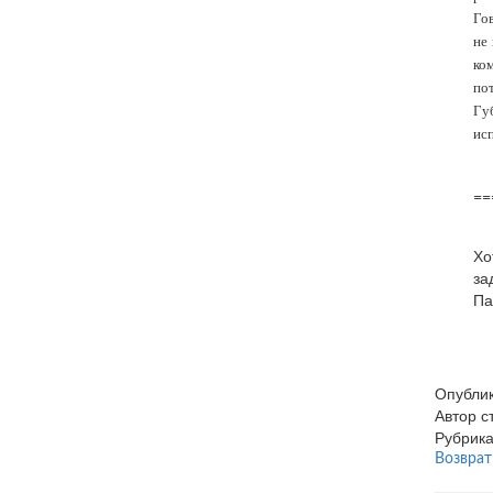
Го
не
ко
пот
Гу
ис
==
Хо
за
Па
Опубли
Автор 
Рубрик
Возврат