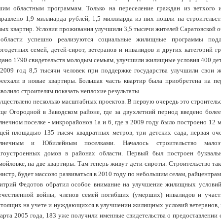
шим областным программам. Только на переселение граждан из ветхого 
правлено 1,9 миллиарда рублей, 1,5 миллиарда из них пошли на строительс
вых квартир. Условия проживания улучшили 3,5 тысячи жителей Саратовской о
области успешно реализуются социальные жилищные программы под
огодетных семей, детей-сирот, ветеранов и инвалидов и других категорий г
дано 1790 свидетельств молодым семьям, улучшили жилищные условия 400 дет
 2009 год 8,5 тысячи человек при поддержке государства улучшили свои 
реехали в новые квартиры. Большая часть квартир была приобретена на пе
волило строителям показать неплохие результаты.
уществлено несколько масштабных проектов. В первую очередь это строитель
ице Огородной в Заводском районе, где за двухлетний период введено более
лнечном поселке - микрорайонов 1а и 6, где в 2009 году было построено 12
щей площадью 135 тысяч квадратных метров, три детских сада, первая оч
лнечным и Юбилейным поселками. Началось строительство малоэ
агоустроенных домов в районах области. Первый был построен букваль
мойловке, на две квартиры. Там теперь живут дети-сироты. Строительство та
истр, будет массово развиваться в 2010 году по небольшим селам, райцентрам
итрий Федотов обратил особое внимание на улучшение жилищных условий
ечественной войны, членов семей погибших (умерших) инвалидов и учас
стоящих на учете и нуждающихся в улучшении жилищных условий ветеранов, 
марта 2005 года, 183 уже получили именные свидетельства о предоставлении