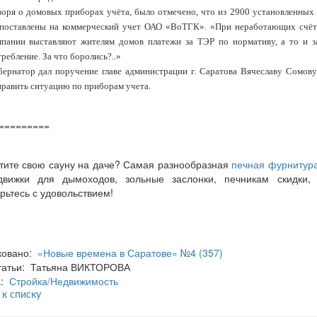
воря о домовых приборах учёта, было отмечено, что из 2900 установленных
 поставлены на коммерческий учет ОАО «ВоТГК». «При неработающих счё
мпании выставляют жителям домов платежи за ТЭР по нормативу, а то и з
ребление. За что боролись?..»
бернатор дал поручение главе администрации г. Саратова Вячеславу Сомов
править ситуацию по приборам учета.
=========
тите свою сауну на даче? Самая разнообразная
печная фурнитур
движки для дымоходов, зольные заслонки, печникам скидки,
рьтесь с удовольствием!
ковано:
«Новые времена в Саратове» №4 (357)
статьи: Татьяна ВИКТОРОВА
а:
Стройка/Недвижимость
 к списку