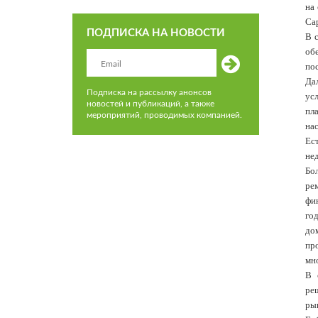
на
Сар
ПОДПИСКА НА НОВОСТИ
В 
об
пос
Да
Подписка на рассылку анонсов
ус
новостей и публикаций, а также
пл
мероприятий, проводимых компанией.
нас
Ес
не
Бо
ре
фи
го
до
пр
мно
В 
ре
ры