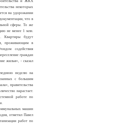
троительства и ЖКХ
ительства некоторых
ается на удорожании
документации, что в
льной сферы. То же
цию не менее 1 млн.
о. Квартиры будут
ям, проживающим в
ондом содействия
ереселение граждан
ие жилья», - сказал
следнюю неделю на
вязанных с большим
ала», правительства
личество нарастает.
стемной работе по
а.
коммунальных машин
одня, отметил Павел
рганизации работ по