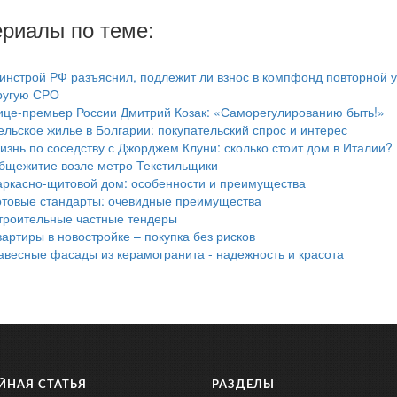
риалы по теме:
инстрой РФ разъяснил, подлежит ли взнос в компфонд повторной у
ругую СРО
ице-премьер России Дмитрий Козак: «Саморегулированию быть!»
ельское жилье в Болгарии: покупательский спрос и интерес
изнь по соседству с Джорджем Клуни: сколько стоит дом в Италии?
бщежитие возле метро Текстильщики
аркасно-щитовой дом: особенности и преимущества
отовые стандарты: очевидные преимущества
троительные частные тендеры
вартиры в новостройке – покупка без рисков
авесные фасады из керамогранита - надежность и красота
ЙНАЯ СТАТЬЯ
РАЗДЕЛЫ