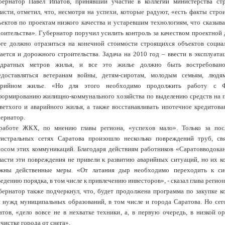
бернатор Павел Ипатов, принявший участие в коллегии министерства с
ласти, отметил, что, несмотря на успехи, которые радуют, «есть факты стро
ъектов по проектам низкого качества и устаревшим технологиям, что сказыв
роительства». Губернатор поручил усилить контроль за качеством проектной 
оге должно отразиться на конечной стоимости строящихся объектов социа
сается и дорожного строительства. Задача на 2010 год – ввести в эксплуата
адратных метров жилья, и все это жилье должно быть востребован
едоставляться ветеранам войны, детям-сиротам, молодым семьям, люд
арийном жилье. «Но для этого необходимо продолжить работу с Ф
формированию жилищно-коммунального хозяйства по выделению средств на п
 ветхого и аварийного жилья, а также восстанавливать ипотечное кредитован
бернатор.
работе ЖКХ, по мнению главы региона, «успехов мало». Только за по
гистральных сетях Саратова произошло несколько повреждений труб, с
носом этих коммуникаций. Благодаря действиям работников «Саратовводокан
ласти эти повреждения не привели к развитию аварийных ситуаций, но их ко
жны действенные меры. «От латания дыр необходимо переходить к си
едению порядка, в том числе к привлечению инвесторов», - сказал глава регион
бернатор также подчеркнул, что, будет продолжена программа по закупке 
я нужд муниципальных образований, в том числе и города Саратова. Но сег
атов, «дело вовсе не в нехватке техники, а, в первую очередь, в низкой о
чистке города от снега».