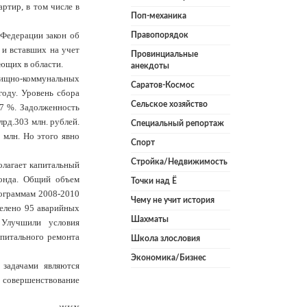
ртир, в том числе в
Поп-механика
 Федерации закон об
Правопорядок
и вставших на учет
Провинциальные
ающих в области.
анекдоты
лищно-коммунальных
Саратов-Космос
году. Уровень сбора
Сельское хозяйство
97 %. Задолженность
лрд.303 млн. рублей.
Специальный репортаж
 млн. Но этого явно
Спорт
Стройка/Недвижимость
олагает капитальный
фонда. Общий объем
Точки над Ё
рограммам 2008-2010
Чему не учит история
селено 95 аварийных
Шахматы
 Улучшили условия
питального ремонта
Школа злословия
Экономика/Бизнес
 задачами являются
 совершенствование