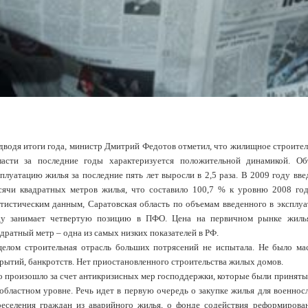
дводя итоги года, министр Дмитрий Федотов отметил, что жилищное строител
ласти за последние годы характеризуется положительной динамикой. О
плуатацию жилья за последние пять лет выросли в 2,5 раза. В 2009 году вве
сячи квадратных метров жилья, что составило 100,7 % к уровню 2008 го
атистическим данным, Саратовская область по объемам введенного в эксплу
ду занимает четвертую позицию в ПФО. Цена на первичном рынке жилья
дратный метр – одна из самых низких показателей в РФ.
целом строительная отрасль больших потрясений не испытала. Не было ма
рытий, банкротств. Нет приостановленного строительства жилых домов.
о произошло за счет антикризисных мер господдержки, которые были приняты 
 областном уровне. Речь идет в первую очередь о закупке жилья для военно
реселения граждан из аварийного жилья, о фонде содействия реформиро