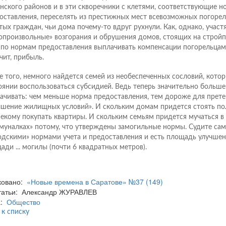
нского районов и в эти скворечники с клетями, соответствующие 
оставления, переселять из престижных мест всевозможных погорел
тых граждан, чьи дома почему-то вдруг рухнули. Как, однако, участ
опроизвольные» возгорания и обрушения домов, стоящих на строй
 по нормам предоставления выплачивать компенсации погорельцам,
чит, прибыль.
е того, немного найдется семей из необеспеченных сословий, котор
оянии воспользоваться субсидией. Ведь теперь значительно больше
ачивать: чем меньше норма предоставления, тем дороже для прет
чшение жилищных условий». И скольким домам придется стоять по
некому покупать квартиры. И скольким семьям придется мучаться в
муналках» потому, что утверждены замогильные нормы. Судите сам
одскими» нормами учета и предоставления и есть площадь улучшени
ади ... могилы (почти 6 квадратных метров).
ковано:
«Новые времена в Саратове» №37 (149)
статьи: Александр ЖУРАВЛЕВ
а:
Общество
 к списку