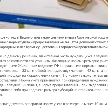
ше – лучше! Видимо, под таким девизом вчера в Саратовской горду
ние о нормах учета и предоставления жилья. Этот документ станет,
народным за все время существования городской представительной 
асно данному решению, значительная часть нуждающихся в улучш
тся возможности его улучшить. Жилищные нормы чрезмерно ужат
здненными Жилищным кодексом РФ социальными нормами жилья (
о человека – 33 кв. м общей площади, двух человек – 42 кв. м, а тре
щей площади на каждого члена семьи). По новому закону теперь дв
оставления. Норма учета применяется при определении нуждаемос
дан в улучшении жилья, а норма предоставления – при выделении 
едников либо при подсчете размера субсидий на строительство ил
я.
дские депутаты утвердили норму учета в размере не менее 10 кв. 