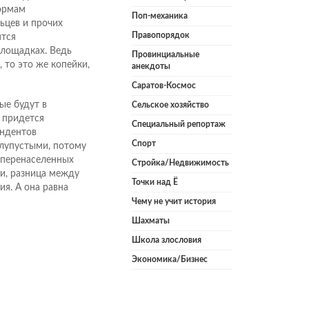
нормам
Поп-механика
ьцев и прочих
Правопорядок
ятся
площадках. Ведь
Провинциальные
 то это же копейки,
анекдоты
Саратов-Космос
ые будут в
Сельское хозяйство
 придется
Специальный репортаж
ендентов
Спорт
лупустыми, потому
 перенаселенных
Стройка/Недвижимость
и, разница между
Точки над Ё
я. А она равна
Чему не учит история
Шахматы
Школа злословия
Экономика/Бизнес