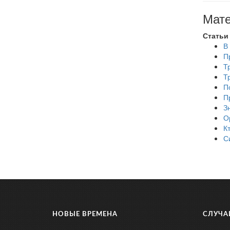
Мате
Статьи
В
П
Т
Т
П
П
З
О
К
С
НОВЫЕ ВРЕМЕНА
СЛУЧА