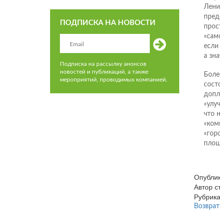
Лени
пред
ПОДПИСКА НА НОВОСТИ
прос
«сам
если
а зна
Подписка на рассылку анонсов
новостей и публикаций, а также
Боле
мероприятий, проводимых компанией.
сост
допл
«улу
что 
«ком
«гор
площ
Опубли
Автор 
Рубрик
Возврат