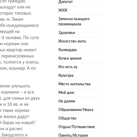
сло граждан,
Депутат
выпадут или не
ЖКХ
артирах типовых
Записки пьющего
в. м. Таким
провинциала
 себя нуждающимися
ивущей на
Здоровье
6 человек. По сути
Искусство жить
ым нормам они
ных квартир имеют
Календарь
х перенаселенных
Кочка зрения
, толпятся у плиты,
Кто есть ху
вом, кошмар. А по
Культура
Место жительства
ление улучшить
 нормами – и все
Мой дом
, для семьи из двух
Не делим
к и 18 кв. м на
Образование/Наука
и таких нормах
и жилья дадут
Общество
й барак на новый?
Отдых/Путешествия
м и расчет,
 Заводского и
Память/История