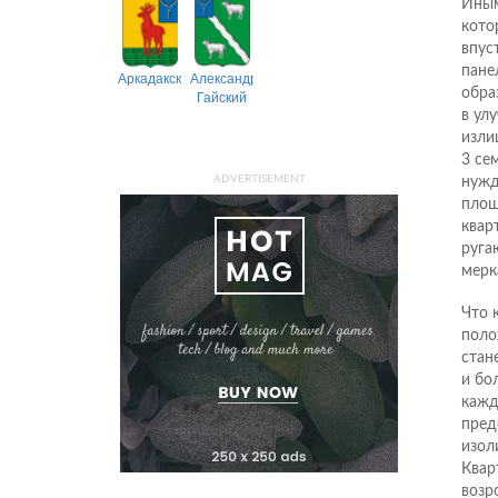
Иным
кото
впус
пане
Аркадакский
Александрово-
обра
Гайский
в ул
изли
3 се
ADVERTISEMENT
нужд
площ
квар
руга
мерк
Что 
поло
стан
и бол
кажд
пред
изол
Квар
возр