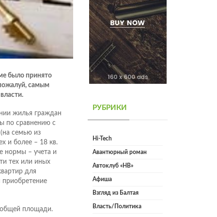
ме было принято
 пожалуй, самым
власти.
РУБРИКИ
ении жилья граждан
ы по сравнению с
на семью из
Hi-Tech
х и более – 18 кв.
е нормы – учета и
Авантюрный роман
ти тех или иных
Автоклуб «НВ»
квартир для
Афиша
и приобретение
Взгляд из Балтая
Власть/Политика
м общей площади.