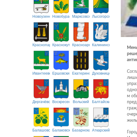
Новоузенский
Новобурасский
Марксовский
Лысогорский
Краснопартизанский
Краснокутский
Красноармейский
Калининский
Мень
реше
анти
Согл
Ивантеевский
Ершовский
Екатериновский
Духовницкий
лиши
упра
одног
м об
Дергачёвский
Воскресенский
Вольский
Балтайский
пред
граж
очер
жиль
Балашовский
Балаковский
Базарнокарабулакский
Аткарский
Горо