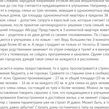
и словами, народные избранники отсекли весьма внушительное чи
рые до сих пор считаются нуждающимися в улучшении. Например, 
тят в очередь семьи из трех человек, живущие в однокомнатных кв
льных домов, где площадь однокомнатной квартиры в пределах 38 к
зом, семья – допустим, супруги и взрослый сын, которые считают
учшении, после принятия «антинародного» решения стала семьей, ж
шней площади. Абсурд! Представьте, в 3-комнатной квартире живет 
мьи – родители и их двое детей со своими «половинками». По стар
аются в улучшении, а по новым – нет. Ведь большинство 3-комнат
ади более 60 кв. м. А люди страдают не только от тесноты. В таки
тирах родственники занимают по утрам очереди в туалет и в ванную
ются у телевизора, не сойдясь программами и каналами. Одним сло
ам городских думцев такая семья не нуждается в расселении.
касается нормы предоставления, то и здесь просматривается стрем
жение бюджета, а не горожан. Сравните со старыми (они в скобках)
ет ясно. Одиноко проживающим – 27 кв. м общей площади (33 кв. м)
ее человек – 16 кв. м на каждого (42 кв. м для семьи из двух челове
ого члена семьи, состоящей из трех и более человек). Можно ли пр
оставления говорить серьезно о том, что нуждающимся в улучшени
ированное благоустроенное и достойное жилье, а не заменят стары
тир с такими параметрами уже не строят. И давно. Может быть, в то
одить давно забытое? Строить дома гостиничного типа на окраинах