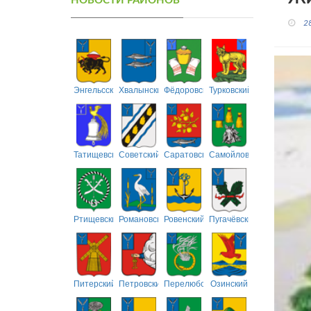
НОВОСТИ РАЙОНОВ
2
Энгельсский
Хвалынский
Фёдоровский
Турковский
Татищевский
Советский
Саратовский
Самойловский
Ртищевский
Романовский
Ровенский
Пугачёвский
Питерский
Петровский
Перелюбский
Озинский