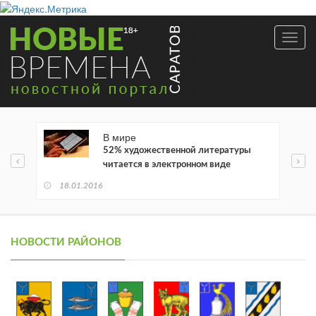
Toggl
navig
В мире
52% художественной литературы
читается в электронном виде
18.01.2016
НОВОСТИ РАЙОНОВ