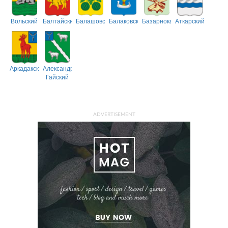
Вольский
Балтайский
Балашовский
Балаковский
Базарнокарабулакский
Аткарский
Аркадакский
Александрово-
Гайский
ADVERTISEMENT