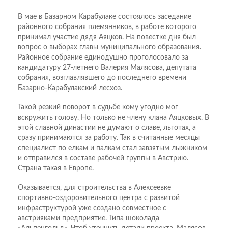
В мае в Базарном Карабулаке состоялось заседание
районного собрания племянников, в работе которого
принимал участие дядя Аяцков. На повестке дня был
вопрос о выборах главы муниципального образования.
Районное собрание единодушно проголосовало за
кандидатуру 27-летнего Валерия Малясова, депутата
собрания, возглавлявшего до последнего времени
Базарно-Карабулакский лесхоз.
Такой резкий поворот в судьбе кому угодно мог
вскружить голову. Но только не члену клана Аяцковых. В
этой славной династии не думают о славе, льготах, а
сразу принимаются за работу. Так в считанные месяцы
специалист по елкам и палкам стал завзятым лыжником
и отправился в составе рабочей группы в Австрию.
Страна такая в Европе.
Оказывается, для строительства в Алексеевке
спортивно-оздоровительного центра с развитой
инфраструктурой уже создано совместное с
австрияками предприятие. Типа шоколада