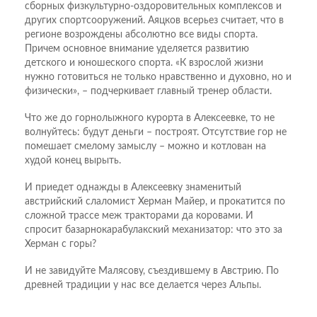
сборных физкультурно-оздоровительных комплексов и
других спортсооружений. Аяцков всерьез считает, что в
регионе возрождены абсолютно все виды спорта.
Причем основное внимание уделяется развитию
детского и юношеского спорта. «К взрослой жизни
нужно готовиться не только нравственно и духовно, но и
физически», – подчеркивает главный тренер области.
Что же до горнолыжного курорта в Алексеевке, то не
волнуйтесь: будут деньги – построят. Отсутствие гор не
помешает смелому замыслу – можно и котлован на
худой конец вырыть.
И приедет однажды в Алексеевку знаменитый
австрийский слаломист Херман Майер, и прокатится по
сложной трассе меж тракторами да коровами. И
спросит базарнокарабулакский механизатор: что это за
Херман с горы?
И не завидуйте Малясову, съездившему в Австрию. По
древней традиции у нас все делается через Альпы.