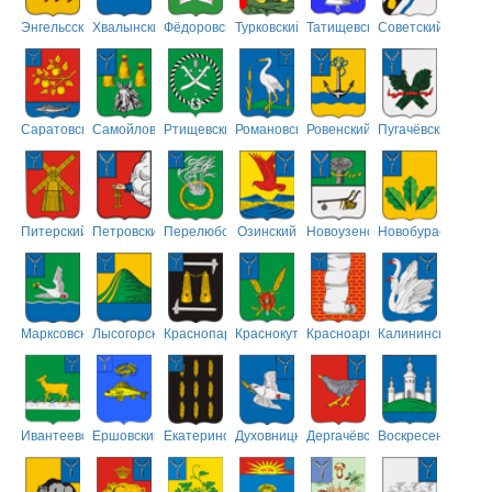
Энгельсский
Хвалынский
Фёдоровский
Турковский
Татищевский
Советский
Саратовский
Самойловский
Ртищевский
Романовский
Ровенский
Пугачёвский
Питерский
Петровский
Перелюбский
Озинский
Новоузенский
Новобурасский
Марксовский
Лысогорский
Краснопартизанский
Краснокутский
Красноармейский
Калининский
Ивантеевский
Ершовский
Екатериновский
Духовницкий
Дергачёвский
Воскресенский