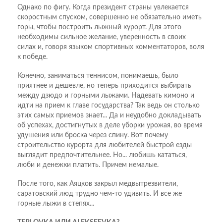
Однако по фигу. Когда президент страны увлекается
скоростным спуском, совершенно не обязательно иметь
горы, чтобы построить лыжный курорт. Для этого
необходимы сильное желание, уверенность в своих
силах и, говоря языком спортивных комментаторов, воля
к победе.
Конечно, заниматься теннисом, понимаешь, было
приятнее и дешевле, но теперь приходится выбирать
между дзюдо и горными лыжами. Надевать кимоно и
идти на прием к главе государства? Так ведь он столько
этих самых приемов знает... Да и неудобно докладывать
об успехах, достигнутых в деле уборки урожая, во время
удушения или броска через спину. Вот почему
строительство курорта для любителей быстрой езды
выглядит предпочтительнее. Но... любишь кататься,
люби и денежки платить. Причем немалые.
После того, как Аяцков закрыл медвытрезвители,
саратовский люд трудно чем-то удивить. И все же
горные лыжи в степях...