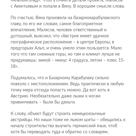
«Альпенгольд». Чтоб уточнить детали проекта, Малясов
с Акентьевым и попали в Вену. В хорошем смысле слова.
По счастью, Вена произвела на базарнокарабулакского
главу, по его же словам, самое благоприятное
впечатление. Малясов, человек ответственный и
дотошный, выяснил, что «Австрия имеет удачное
географическое расположение – в центре Европы, в
предгорьях Альп, и очень умело этим пользуется. Мало
того что там снежные горы, но там и климат лучше не
придумаешь: зимой – минус 4 градуса, летом – плюс 15-
18».
Подумалось, что и Базарному Карабулаку сильно
повезло с местоположением. Ведь практически в любую
точку мира отсюда попасть можно. Да вот хоть в
Австрию. Необязательно даже лыжи к ногам
привинчивать – были бы деньги.
К слову, объект будут строить немецкоязычные
австрийцы. Но наши тоже не лыком шиты – обещались к
началу строительства выучить германский язык, чтоб
хотя бы переводить туда и обратно со словарем.