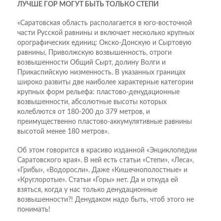
ЛУЧШЕ ГОР МОГУТ БЫТЬ ТОЛЬКО СТЕПИ
«Саратовская область располагается в юго-восточной
части Русской равнины и включает несколько крупных
орографических единиц: Окско-Донскую и Сыртовую
равнины, Приволжскую возвышенность, отроги
возвышенности Общий Сырт, долину Волги и
Прикаспийскую низменность. В указанных границах
широко развиты две наиболее характерные категории
крупных форм рельефа: пластово-денудационные
возвышенности, абсолютные высоты которых
колеблются от 180-200 до 379 метров, и
преимущественно пластово-аккумулятивные равнины
высотой менее 180 метров».
Об этом говорится в красиво изданной «Энциклопедии
Саратовского края». В ней есть статьи «Степи», «Леса»,
«Грибы», «Водоросли». Даже «Кишечнополостные» и
«Круглоротые». Статьи «Горы» нет. Да и откуда ей
взяться, когда у нас только денудационные
возвышенности?! Денудаком надо быть, чтоб этого не
понимать!