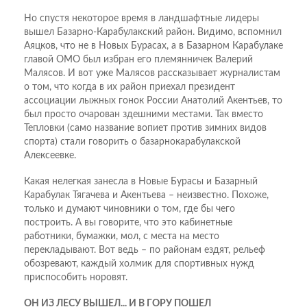
Но спустя некоторое время в ландшафтные лидеры
вышел Базарно-Карабулакский район. Видимо, вспомнил
Аяцков, что не в Новых Бурасах, а в Базарном Карабулаке
главой ОМО был избран его племянничек Валерий
Малясов. И вот уже Малясов рассказывает журналистам
о том, что когда в их район приехал президент
ассоциации лыжных гонок России Анатолий Акентьев, то
был просто очарован здешними местами. Так вместо
Тепловки (само название вопиет против зимних видов
спорта) стали говорить о базарнокарабулакской
Алексеевке.
Какая нелегкая занесла в Новые Бурасы и Базарный
Карабулак Тягачева и Акентьева – неизвестно. Похоже,
только и думают чиновники о том, где бы чего
построить. А вы говорите, что это кабинетные
работники, бумажки, мол, с места на место
перекладывают. Вот ведь – по районам ездят, рельеф
обозревают, каждый холмик для спортивных нужд
приспособить норовят.
ОН ИЗ ЛЕСУ ВЫШЕЛ... И В ГОРУ ПОШЕЛ