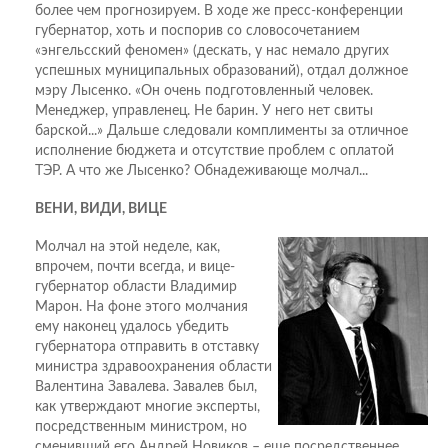
более чем прогнозируем. В ходе же пресс-конференции
губернатор, хоть и поспорив со словосочетанием
«энгельсский феномен» (дескать, у нас немало других
успешных муниципальных образований), отдал должное
мэру Лысенко. «Он очень подготовленный человек.
Менеджер, управленец. Не барин. У него нет свиты
барской...» Дальше следовали комплименты за отличное
исполнение бюджета и отсутствие проблем с оплатой
ТЭР. А что же Лысенко? Обнадеживающе молчал...
ВЕНИ, ВИДИ, ВИЦЕ
Молчал на этой неделе, как,
впрочем, почти всегда, и вице-
губернатор области Владимир
Марон. На фоне этого молчания
ему наконец удалось убедить
губернатора отправить в отставку
министра здравоохранения области
Валентина Завалева. Завалев был,
как утверждают многие эксперты,
посредственным министром, но
сменивший его Андрей Новиков – еще посредственнее.