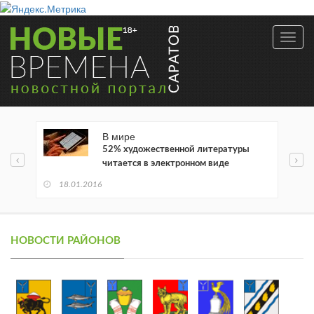
Toggl
navig
В мире
52% художественной литературы
читается в электронном виде
18.01.2016
НОВОСТИ РАЙОНОВ