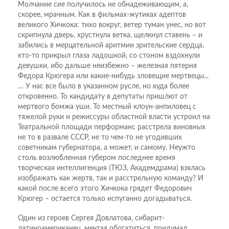
Молчание сие получилось не обнадеживающим, а,
скорее, мрачным. Как в фильмах-жутиках адептов
великого Хичкока: тихо вокруг, ветер туман унес, но вот
скрипнула дверь, хрустнула ветка, щелкнул ставень – и
забились в мерцательной аритмии зрительские сердца,
кто-то прикрыл глаза ладошкой, со стоном вздохнули
девушки, ибо дальше неизбежно – железная пятерня
Федора Крюгера или какие-нибудь зловещие мертвецы...
… У нас все было в указанном русле, но куда более
откровенно. То кандидату в депутаты пришлют от
мертвого бомжа уши. То местный клоун-анпиловец с
тяжелой руки и режиссуры областной власти устроил на
Театральной площади перформанс расстрела виновных
не то в развале СССР, не то чем-то не угодивших
советникам губернатора, а может, и самому. Неужто
столь возлюбленная губером последнее время
творческая интеллигенция (ТЮЗ, Академдрама) взялась
изображать как жертв, так и расстрельную команду? И
какой после всего этого Хичкока грядет Федорович
Крюгер – остается только испуганно догадываться.
Один из героев Сергея Довлатова, сибарит-
латиноамериканец, мечтая обогатиться, придумал