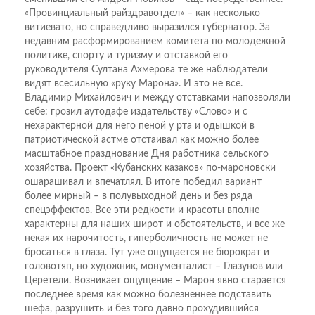
«Провинциальный райздравотдел» – как несколько
витиевато, но справедливо выразился губернатор. За
недавним расформированием комитета по молодежной
политике, спорту и туризму и отставкой его
руководителя Султана Ахмерова те же наблюдатели
видят всесильную «руку Марона». И это не все.
Владимир Михайлович и между отставками напозволяли
себе: грозил аутодафе издательству «Слово» и с
нехарактерной для него пеной у рта и одышкой в
патриотической астме отстаивал как можно более
масштабное празднование Дня работника сельского
хозяйства. Проект «Кубанских казаков» по-мароновски
ошарашивал и впечатлял. В итоге победил вариант
более мирный – в полувыходной день и без ряда
спецэффектов. Все эти редкости и красоты вполне
характерны для наших широт и обстоятельств, и все же
некая их нарочитость, гиперболичность не может не
бросаться в глаза. Тут уже ощущается не бюрократ и
головотяп, но художник, монументалист – Глазунов или
Церетели. Возникает ощущение – Марон явно старается
последнее время как можно болезненнее подставить
шефа, разрушить и без того давно прохудившийся