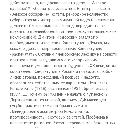
действительно, не царское все это дело...… А какое
царское? У губернатора есть ответ. В интервью газете
«Земское обозрение» (кстати, рекордное количество
губернаторских интервью минувшей недели, неизменно
деловито-благостных, только подтверждает наше
правило о предвыборной тишине трескучим аяцковским
исключением). Дмитрий Федорович заявляет о
необходимости изменения Конституции. «Думаю, мы
сможем доселе неприкосновенную Конституцию
«распечатать». Оставим плейбойскую лексику на совести
оратора и еще раз удивимся его историческим
познаниям и умению прозреть будущее: в XX веке, когда,
собственно, Конституция в России и появилась, любой
лидер страны, приходивший всерьез и надолго,
обзаводился собственным ее вариантом. Ленинская
Конституция (1918), сталинская (1936), брежневская
(1977)...… Почему бы XXI век не начать с путинской?
Дерзновенный посыл свой, впрочем, ДФ маскирует
сугубо практическими соображениями: «…
Ликвидировать ассиметрию Конституции,
противоречивость некоторых ее статей. Проблема в
неравенстве регионов России, перекосе межбюджетных