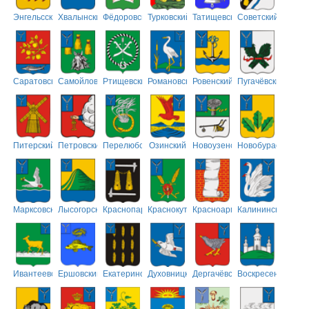
Энгельсский
Хвалынский
Фёдоровский
Турковский
Татищевский
Советский
Саратовский
Самойловский
Ртищевский
Романовский
Ровенский
Пугачёвский
Питерский
Петровский
Перелюбский
Озинский
Новоузенский
Новобурасский
Марксовский
Лысогорский
Краснопартизанский
Краснокутский
Красноармейский
Калининский
Ивантеевский
Ершовский
Екатериновский
Духовницкий
Дергачёвский
Воскресенский