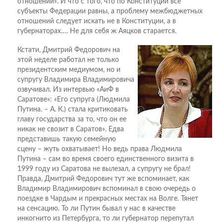
отношений». И что с того, что по Конституции все
субъекты Федерации равны, а проблему межбюджетных
отношений следует искать не в Конституции, а в
губернаторах…. Не для себя ж Аяцков старается.
Кстати, Дмитрий Федорович на
этой неделе работал не только
президентским медиумом, но и
супругу Владимира Владимировича
озвучивал. Из интервью «АиФ в
Саратове»: «Его супруга (Людмила
Путина. – А. К.) стала критиковать
главу государства за то, что он ее
никак не свозит в Саратов». Едва
представишь такую семейную
сцену – жуть охватывает! Но ведь права Людмила
Путина – сам во время своего единственного визита в
1999 году из Саратова не вылезал, а супругу не брал!
Правда, Дмитрий Федорович тут же вспоминает, как
Владимир Владимирович вспоминал в свою очередь о
поездке в Чардым и прекрасных местах на Волге. Тянет
на сенсацию. То ли Путин бывал у нас в качестве
инкогнито из Петербурга, то ли губернатор перепутал