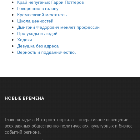
Край непуганых Гарри Поттеров
Говорящие в голову
Кремлевский мечтатель
Школа ценностей
Дмитрий Федорович меняет профессии
Про уходы и людей
Ходоки
Девушка без адреса
Верность и подданничество.
НОВЫЕ ВРЕМЕНА
Главная задача Интернет-портала – оперативное освещение
всех важных общественно-политических, культурных и бизнес
событий региона.