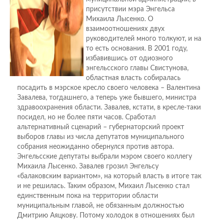
присутствии мэра Энгельса
Михаила Лысенко. О
взаимоотношениях двух
руководителей много толкуют, и на
то есть основания. В 2001 году,
избавившись от одиозного
энгельсского главы Свистунова,
областная власть собиралась
посадить в мэрское кресло своего человека – Валентина
Завалева, тогдашнего, а теперь уже бывшего, министра
здравоохранения области. Завалев, кстати, в кресле-таки
посидел, но не более пяти часов. Сработал
альтернативный сценарий – губернаторский проект
выборов главы из числа депутатов муниципального
собрания неожиданно обернулся против автора.
Энгельсские депутаты выбрали мэром своего коллегу
Михаила Лысенко. Завалев грозил Энгельсу
«балаковским вариантом», на который власть в итоге так
и не решилась. Таким образом, Михаил Лысенко стал
единственным пока на территории области
муниципальным главой, не обязанным должностью
Дмитрию Аяцкову. Потому холодок в отношениях был