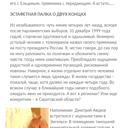
его с Ельциным, преемника с передающим. А кстати...…
ЭСТАФЕТНАЯ ПАЛКА О ДВУХ КОНЦАХ
Из незабываемого: чуть менее четырех лет назад, вскоре
после парламентских выборов, 31 декабря 1999 года
седой, старчески одутловатый и одышливый, безмерно
усталый человек с телеэкранов назвал своего преемника
на посту президента России. Я, честно говоря, до сих пор
не могу разложить по полочкам и обозначить гамму
чувств, тогда меня охватившую. Преобладало ощущение
радостной и одновременно пугающей, рискованной
новизны. Наверное, в жизни отдельно взятого человека
такое случается лишь однажды. В жизни государства –
пожалуй, чаще, хотя далеко не каждые четыре года. Во
всяком случае, в ближайшие годы ничего подобного
ожидать явно не приходится. А вот в регионах? Или еще
конкретнее – в Саратовской области?
Напоминаю: Дмитрий Аяцков
встретился с журналистами в
Энгельсе. В помещении тамошней
муниципальной администрации, в