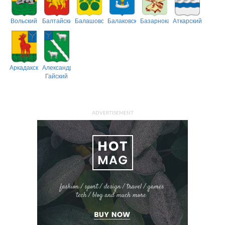
Вольский
Балтайский
Балашовский
Балаковский
Базарнокарабулакский
Аткарский
Аркадакский
Александрово-
Гайский
ADVERTISEMENT