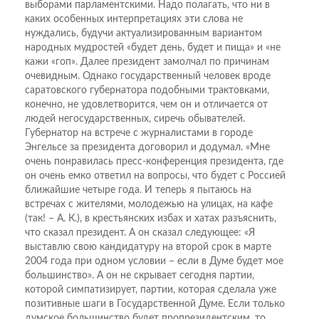
выборами парламентскими. Надо полагать, что ни в
каких особенных интерпретациях эти слова не
нуждались, будучи актуализированным вариантом
народных мудростей «будет день, будет и пища» и «не
кажи «гоп». Далее президент замолчал по причинам
очевидным. Однако государственный человек вроде
саратовского губернатора подобными трактовками,
конечно, не удовлетворится, чем он и отличается от
людей негосударственных, сиречь обывателей.
Губернатор на встрече с журналистами в городе
Энгельсе за президента договорил и додумал. «Мне
очень понравилась пресс-конференция президента, где
он очень емко ответил на вопросы, что будет с Россией
ближайшие четыре года. И теперь я пытаюсь на
встречах с жителями, молодежью на улицах, на кафе
(так! – А. К.), в крестьянских избах и хатах разъяснить,
что сказал президент. А он сказал следующее: «Я
выставлю свою кандидатуру на второй срок в марте
2004 года при одном условии – если в Думе будет мое
большинство». А он не скрывает сегодня партии,
которой симпатизирует, партии, которая сделала уже
позитивные шаги в Государственной Думе. Если только
думское большинство будет пропрезидентским, то