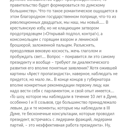
правительство будет формироваться по думскому
большинству». Что-то такое романтическое ощущается в
этом благородном государственном поприще, что-то из
революционных двадцатых, мы наш, мы новый...… В
крестьянскую избу, но не клацающим затвором
продотрядовцем («Открывай подпол, контра!»), а
комсомольцем с горящим взором и ленинской
брошюрой, заложенной пальцем. Разъяснять,
преодолевая вековую косность, жечь глаголом и
пробуждать свет.… Вопрос – понравится ли это самому
президенту и вообще – требуют ли диалектического
развития его вполне понятные заявления? Хотя ожившей
картины «Арест пропагандиста», наверное, наблюдать не
придется, но мало ли... В конце концов у губернатора
вполне конкретные рекомендации первому лицу, как
надо вести себя с парламентом, и свой опыт имеется.…
«То шоу, которое мы наблюдали в течение 10 лет в Думе,
особенно I и II созывов, где большинство принадлежало
левым, да и те моменты, которые мы наблюдали в III
Думе, те бесконечные консультации, которые проводил
президент, встречаясь с лидерами фракций, лидерами
партий, – это неэффективная работа президента». Ну,