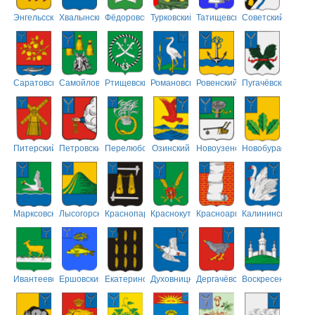
Энгельсский
Хвалынский
Фёдоровский
Турковский
Татищевский
Советский
Саратовский
Самойловский
Ртищевский
Романовский
Ровенский
Пугачёвский
Питерский
Петровский
Перелюбский
Озинский
Новоузенский
Новобурасский
Марксовский
Лысогорский
Краснопартизанский
Краснокутский
Красноармейский
Калининский
Ивантеевский
Ершовский
Екатериновский
Духовницкий
Дергачёвский
Воскресенский