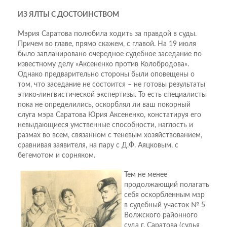
ИЗ ЯЛТЫ С ДОСТОИНСТВОМ
Мэрия Саратова полюбила ходить за правдой в суды.
Причем во главе, прямо скажем, с главой. На 19 июля
было запланировано очередное судебное заседание по
известному делу «Аксененко против Колобродова».
Однако предварительно стороны были оповещены о
том, что заседание не состоится – не готовы результаты
этико-лингвистической экспертизы. То есть специалисты
пока не определились, оскорблял ли ваш покорный
слуга мэра Саратова Юрия Аксененко, констатируя его
невыдающиеся умственные способности, наглость и
размах во всем, связанном с теневым хозяйствованием,
сравнивая заявителя, на пару с Д.Ф. Аяцковым, с
бегемотом и сорняком.
Тем не менее
продолжающий полагать
себя оскорбленным мэр
в судебный участок № 5
Волжского районного
суда г. Саратова (судья