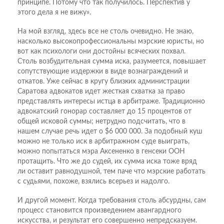
принципе. Потому что так получилось. Перспектив у
этого дела я не вижу».
На мой взгляд, здесь все не столь очевидно. Не знаю,
насколько высокопрофессиональны мэрские юристы, но
вот как психологи они достойны всяческих похвал.
Столь возбудительная сумма иска, разумеется, повышает
сопутствующие издержки в виде вознаграждений и
откатов. Уже сейчас в кругу близких администрации
Саратова адвокатов идет жесткая схватка за право
представлять интересы истца в арбитраже. Традиционно
адвокатский гонорар составляет до 15 процентов от
общей исковой суммы; нетрудно подсчитать, что в
нашем случае речь идет о $6 000 000. За подобный куш
можно не только иск в арбитражном суде выиграть,
можно попытаться мэра Аксененко в генсеки ООН
протащить. Что же до судей, их сумма иска тоже вряд
ли оставит равнодушной, тем паче что мэрские работать
с судьями, похоже, взялись всерьез и надолго.
И другой момент. Когда требования столь абсурдны, сам
процесс становится произведением авангардного
искусства, и результат его совершенно непредсказуем.