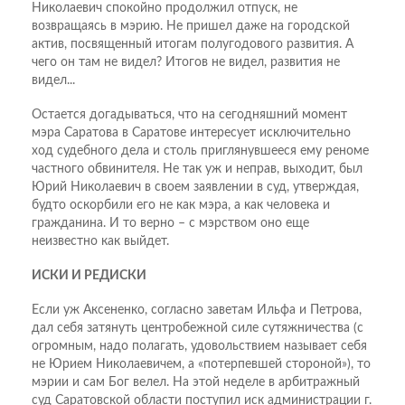
Николаевич спокойно продолжил отпуск, не
возвращаясь в мэрию. Не пришел даже на городской
актив, посвященный итогам полугодового развития. А
чего он там не видел? Итогов не видел, развития не
видел...
Остается догадываться, что на сегодняшний момент
мэра Саратова в Саратове интересует исключительно
ход судебного дела и столь приглянувшееся ему реноме
частного обвинителя. Не так уж и неправ, выходит, был
Юрий Николаевич в своем заявлении в суд, утверждая,
будто оскорбили его не как мэра, а как человека и
гражданина. И то верно – с мэрством оно еще
неизвестно как выйдет.
ИСКИ И РЕДИСКИ
Если уж Аксененко, согласно заветам Ильфа и Петрова,
дал себя затянуть центробежной силе сутяжничества (с
огромным, надо полагать, удовольствием называет себя
не Юрием Николаевичем, а «потерпевшей стороной»), то
мэрии и сам Бог велел. На этой неделе в арбитражный
суд Саратовской области поступил иск администрации г.