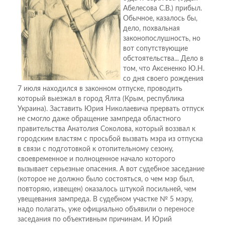
Абелесова С.В.) прибыл.
Обычное, казалось бы,
дело, похвальная
законопослушность, но
вот сопутствующие
обстоятельства... Дело в
том, что Аксененко Ю.Н.
со дня своего рождения
7 июля находился в законном отпуске, проводить
который выезжал в город Ялта (Крым, республика
Украина). Заставить Юрия Николаевича прервать отпуск
не смогло даже обращение зампреда областного
правительства Анатолия Соколова, который воззвал к
городским властям с просьбой вызвать мэра из отпуска
в связи с подготовкой к отопительному сезону,
своевременное и полноценное начало которого
вызывает серьезные опасения. А вот судебное заседание
(которое не должно было состояться, о чем мэр был,
повторяю, извещен) оказалось штукой посильней, чем
увещевания зампреда. В судебном участке № 5 мэру,
надо полагать, уже официально объявили о переносе
заседания по объективным причинам. И Юрий