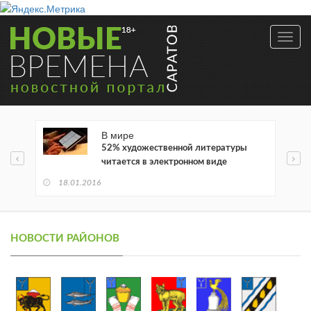
Toggl
navig
В мире
52% художественной литературы
читается в электронном виде
18.01.2016
НОВОСТИ РАЙОНОВ