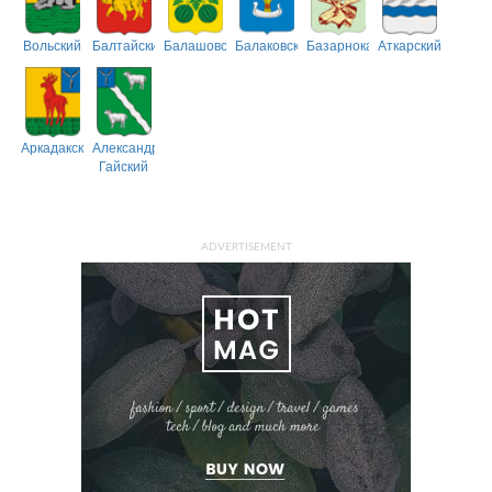
Вольский
Балтайский
Балашовский
Балаковский
Базарнокарабулакский
Аткарский
Аркадакский
Александрово-
Гайский
ADVERTISEMENT