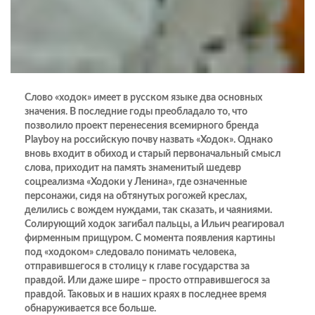
Слово «ходок» имеет в русском языке два основных
значения. В последние годы преобладало то, что
позволило проект перенесения всемирного бренда
Playboy на российскую почву назвать «Ходок». Однако
вновь входит в обиход и старый первоначальный смысл
слова, приходит на память знаменитый шедевр
соцреализма «Ходоки у Ленина», где означенные
персонажи, сидя на обтянутых рогожей креслах,
делились с вождем нуждами, так сказать, и чаяниями.
Солирующий ходок загибал пальцы, а Ильич реагировал
фирменным прищуром. С момента появления картины
под «ходоком» следовало понимать человека,
отправившегося в столицу к главе государства за
правдой. Или даже шире – просто отправившегося за
правдой. Таковых и в наших краях в последнее время
обнаруживается все больше.