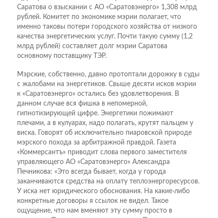
Саратова о взыскании с АО «Саратовэнерго» 1,308 млрд
рублей. Комитет по экономике мэрии полагает, что
именно таковы потери городского хозяйства от низкого
качества энергетических услуг. Почти такую сумму (1,2
млрд рублей) составляет долг мэрии Саратова
основному поставщику ТЭР.
Мэрские, собственно, давно протоптали дорожку в суды
с жалобами на энергетиков. Свыше десяти исков мэрии
к «Саратовэнерго» остались без удовлетворения. В
данном случае вся фишка в непомерной,
гипнотизирующей цифре. Энергетики пожимают
плечами, а в кулуарах, надо полагать, крутят пальцем у
виска. Говорят об исключительно пиаровской природе
мэрского похода за арбитражной правдой. Газета
«Коммерсантъ» приводит слова первого заместителя
управляющего АО «Саратовэнерго» Александра
Печникова: «Это всегда бывает, когда у города
заканчиваются средства на оплату теплоэнергоресурсов.
У иска нет юридического обоснования. На какие-либо
конкретные договоры я ссылок не видел. Такое
ощущение, что нам вменяют эту сумму просто в