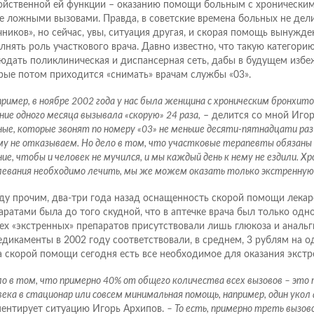
ойственной ей функции – оказанию помощи больным с хроническим
е ложными вызовами. Правда, в советские времена больных не дели
чников», но сейчас, увы, ситуация другая, и скорая помощь вынужде
лнять роль участкового врача. Давно известно, что такую категор
юдать поликлиническая и диспансерная сеть, дабы в будущем избе
рые потом приходится «снимать» врачам службы «03».
ример, в ноябре 2002 года у нас была женщина с хроническим бронхито
ие одного месяца вызывала «скорую» 24 раза,
– делится со мной Игор
ные, которые звонят по номеру «03» не меньше десяти-пятнадцати раз 
му не отказываем. Но дело в том, что участковые терапевты обязаны
ие, чтобы и человек не мучился, и мы каждый день к нему не ездили. Хр
левания необходимо лечить, мы же можем оказать только экстренную
у прочим, два-три года назад оснащенность скорой помощи лека
аратами была до того скудной, что в аптечке врача был только одн
сех «экстренных» препаратов присутствовали лишь глюкоза и анальг
едикаменты в 2002 году соответствовали, в среднем, 3 рублям на од
а скорой помощи сегодня есть все необходимое для оказания экст
ло в том, что примерно 40% от общего количества всех вызовов – это
ека в стационар или совсем минимальная помощь, например, один укол
ентирует ситуацию Игорь Архипов.
– То есть, примерно треть вызов