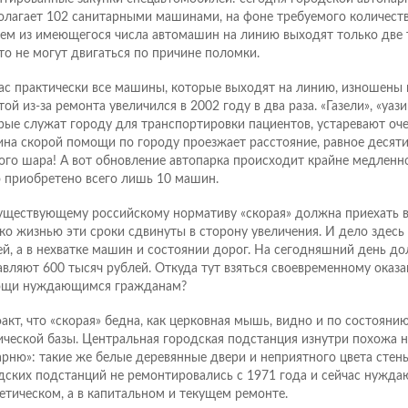
олагает 102 санитарными машинами, на фоне требуемого количества
ем из имеющегося числа автомашин на линию выходят только две 
то не могут двигаться по причине поломки.
ас практически все машины, которые выходят на линию, изношены н
ой из-за ремонта увеличился в 2002 году в два раза. «Газели», «уази
рые служат городу для транспортировки пациентов, устаревают оче
на скорой помощи по городу проезжает расстояние, равное десяти
ого шара! А вот обновление автопарка происходит крайне медленн
 приобретено всего лишь 10 машин.
уществующему российскому нормативу «скорая» должна приехать в 
ко жизнью эти сроки сдвинуты в сторону увеличения. И дело здесь 
ей, а в нехватке машин и состоянии дорог. На сегодняшний день д
авляют 600 тысяч рублей. Откуда тут взяться своевременному ока
щи нуждающимся гражданам?
факт, что «скорая» бедна, как церковная мышь, видно и по состояни
ической базы. Центральная городская подстанция изнутри похожа н
арню»: такие же белые деревянные двери и неприятного цвета стены
дских подстанций не ремонтировались с 1971 года и сейчас нуждаю
етическом, а в капитальном и текущем ремонте.