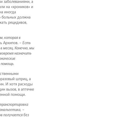
и заболеваниями, а
ли на «хроников» и
на иногда
ию больных должна
жать рецидивов,
м, которая в
ь Архипов. –
Есть
в месяц. Конечно, мы
 вовремя назначить
онические
 помощь.
рственными
оразовый шприц, а
ин. И хотя расходы
ин вызов, в аптечке
ренной помощи.
 транспортировка
 анальгетика,
–
ов получается без