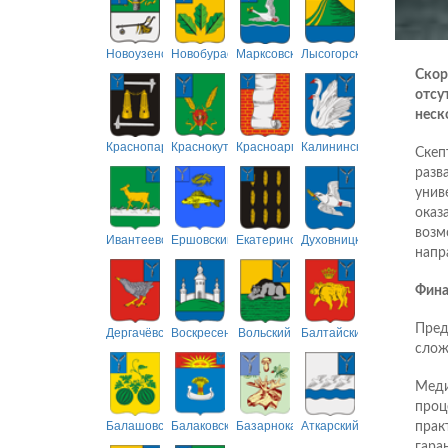
Новоузенский
Новобурасский
Марксовский
Лысогорский
Скор
отсу
неск
Краснопартизанский
Краснокутский
Красноармейский
Калининский
Скеп
разв
унив
оказ
возм
Ивантеевский
Ершовский
Екатериновский
Духовницкий
напр
Фина
Пред
Дергачёвский
Воскресенский
Вольский
Балтайский
слож
Меди
проц
Балашовский
Балаковский
Базарнокарабулакский
Аткарский
прак
гара