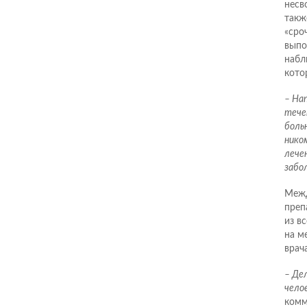
несв
такж
«сро
выпо
набл
кото
– Нап
течен
боль
нико
лечен
забо
Межд
преп
из в
на м
врач
– Де
челов
комм