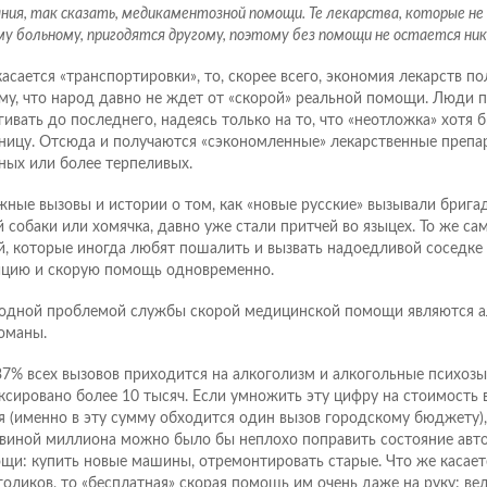
ания, так сказать, медикаментозной помощи. Те лекарства, которые не
у больному, пригодятся другому, поэтому без помощи не остается никт
касается «транспортировки», то, скорее всего, экономия лекарств по
му, что народ давно не ждет от «скорой» реальной помощи. Люди 
гивать до последнего, надеясь только на то, что «неотложка» хотя б
ницу. Отсюда и получаются «сэкономленные» лекарственные препа
ных или более терпеливых.
жные вызовы и истории о том, как «новые русские» вызывали брига
й собаки или хомячка, давно уже стали притчей во языцех. То же сам
й, которые иногда любят пошалить и вызвать надоедливой соседке
цию и скорую помощь одновременно.
одной проблемой службы скорой медицинской помощи являются а
оманы.
 37% всех вызовов приходится на алкоголизм и алкогольные психозы:
ксировано более 10 тысяч. Если умножить эту цифру на стоимость 
я (именно в эту сумму обходится один вызов городскому бюджету), 
виной миллиона можно было бы неплохо поправить состояние авто
щи: купить новые машины, отремонтировать старые. Что же касает
голиков, то «бесплатная» скорая помощь им очень даже на руку: ве