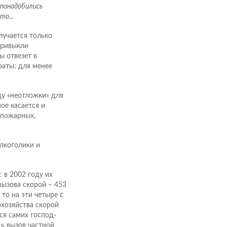
 понадобились
о...
лучается только
привыкли
ы отвезет в
раты: для менее
ду «неотложки» для
ое касается и
 пожарных,
лкоголики и
 в 2002 году их
вызова скорой – 453
то на эти четыре с
хозяйства скорой
ся самих господ-
дь вызов частной