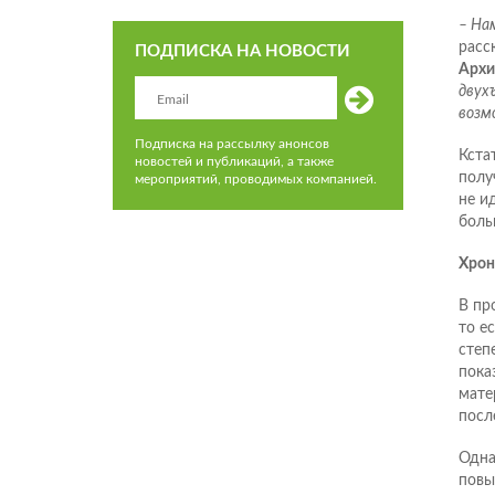
– Нам
расс
ПОДПИСКА НА НОВОСТИ
Архи
двухъ
возм
Подписка на рассылку анонсов
Кста
новостей и публикаций, а также
полу
мероприятий, проводимых компанией.
не и
боль
Хрон
В пр
то е
степ
пока
мате
посл
Одна
повы