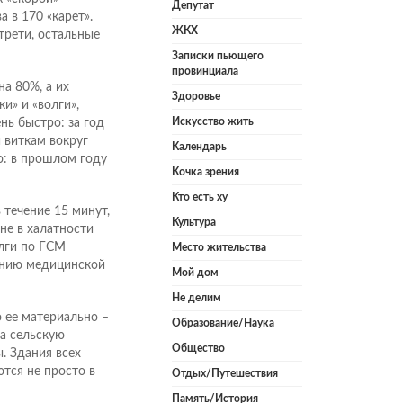
Депутат
 в 170 «карет».
ЖКХ
трети, остальные
Записки пьющего
провинциала
а 80%, а их
Здоровье
ки» и «волги»,
Искусство жить
нь быстро: за год
 виткам вокруг
Календарь
о: в прошлом году
Кочка зрения
Кто есть ху
течение 15 минут,
Культура
не в халатности
олги по ГСМ
Место жительства
занию медицинской
Мой дом
Не делим
ю ее материально –
Образование/Наука
а сельскую
Общество
. Здания всех
тся не просто в
Отдых/Путешествия
Память/История