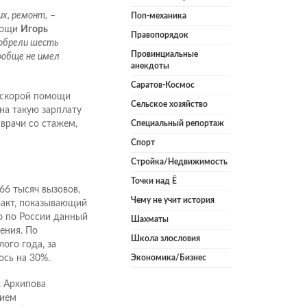
их, ремонт,
–
Поп-механика
мощи
Игорь
Правопорядок
иобрели шесть
Провинциальные
ообще не имел
анекдоты
Саратов-Космос
и скорой помощи
Сельское хозяйство
на такую зарплату
 врачи со стажем,
Специальный репортаж
Спорт
Стройка/Недвижимость
Точки над Ё
6 тысяч вызовов,
Чему не учит история
факт, показывающий
о по России данный
Шахматы
ения. По
Школа злословия
ого года, за
сь на 30%.
Экономика/Бизнес
. Архипова
нием