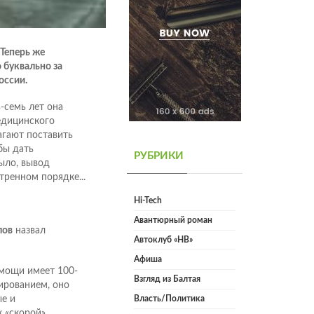
Теперь же
 буквально за
оссии.
-семь лет она
едицинского
агают поставить
бы дать
РУБРИКИ
ыло, вывод
тренном порядке...
Hi-Tech
Авантюрный роман
лов
назвал
Автоклуб «НВ»
Афиша
мощи имеет 100-
Взгляд из Балтая
сированием, оно
е и
Власть/Политика
 «скорой»