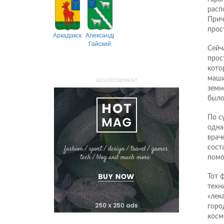
расп
Прич
прос
Аркадакский
Александрово-
Гайский
Сейч
прост
кото
маши
ADVERTISEMENT
земн
было
По с
одна
врач
сост
помо
Тот 
техн
«лек
горо
косм