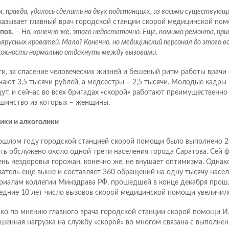
, правда, удалось сделать на двух подстанциях, из восьми существующ
казывает главный врач городской станции скорой медицинской по
пов
. –
Но, конечно же, этого недостаточно. Еще, помимо ремонта, пр
ярусных кроватей. Мало? Конечно, но медицинский персонал до этого в
ожности нормально отдохнуть между вызовами.
ти, за спасение человеческих жизней и бешеный ритм работы врач
чают 3,5 тысячи рублей, а медсестры – 2,5 тысячи. Молодые кадры 
дут, и сейчас во всех бригадах «скорой» работают преимущественно
шинство из которых – женщины.
ики и алкоголики
ошлом году городской станцией скорой помощи было выполнено 26
сть обслужено около одной трети населения города Саратова. Сей 
ень нездоровья горожан, конечно же, не внушает оптимизма. Однак
затель еще выше и составляет 360 обращений на одну тысячу насел
риалам коллегии Минздрава РФ, прошедшей в конце декабря прошл
едние 10 лет число вызовов скорой медицинской помощи увеличило
ко по мнению главного врача городской станции скорой помощи И
шенная нагрузка на службу «скорой» во многом связана с выполне