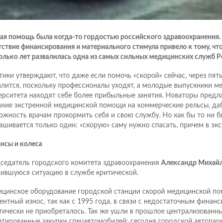
ая помощь была когда-то гордостью российского здравоохранения. 
тствие финансирования и материального стимула привело к тому, что
олько лет развалилась одна из самых сильных медицинских служб Р
тики утверждают, что даже если помочь «скорой» сейчас, через пять
алится, поскольку профессионалы уходят, а молодые выпускники м
ерситета находят себе более прибыльные занятия. Новаторы предл
ание экстренной медицинской помощи на коммерческие рельсы, да
ожность врачам прокормить себя и свою службу. Но как бы то ни б
ашивается только один: «скорую» саму нужно спасать, причем в экс
нсы и колеса
седатель городского комитета здравоохранения
Александр Михай
ившуюся ситуацию в службе критической.
цинское оборудование городской станции скорой медицинской по
ентный износ, так как с 1995 года, в связи с недостаточным финан
тически не приобреталось. Так же ушли в прошлое централизованны
нтированные закупки спецавтомобилей: сегодня городской автопарк