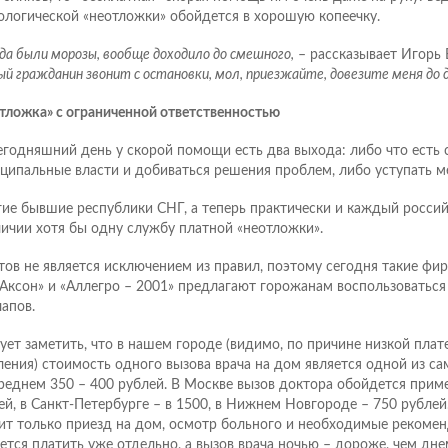
ологической «неотложки» обойдется в хорошую копеечку.
да были морозы, вообще доходило до смешного,
– рассказывает Игорь 
й гражданин звонит с остановки, мол, приезжайте, довезите меня до до
тложка» с ограниченной ответственностью
егодняшний день у скорой помощи есть два выхода: либо что есть 
ципальные власти и добиваться решения проблем, либо уступать м
ие бывшие республики СНГ, а теперь практически и каждый россий
личии хотя бы одну службу платной «неотложки».
тов не является исключением из правил, поэтому сегодня такие фир
«Аксон» и «Аллегро – 2001» предлагают горожанам воспользоваться
лапов.
ует заметить, что в нашем городе (видимо, по причине низкой пла
ления) стоимость одного вызова врача на дом является одной из са
среднем 350 – 400 рублей. В Москве вызов доктора обойдется прим
ей, в Санкт-Петербурге – в 1500, в Нижнем Новгороде – 750 рублей.
ит только приезд на дом, осмотр больного и необходимые рекомен
ется платить уже отдельно, а вызов врача ночью – дороже, чем дне