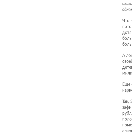
оказ
одном
Что 
пото
дотя
боль
боль
А ло
свое
дете
мили
Еще 
нарк
Так,
зафи
рубл
поло
помо
алко