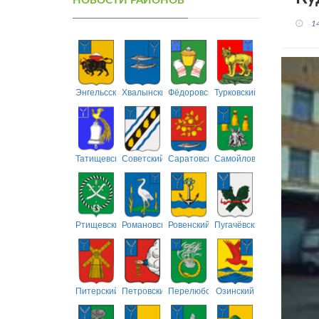
НОВОСТИ РАЙОНОВ
1
Энгельсский
Хвалынский
Фёдоровский
Турковский
Татищевский
Советский
Саратовский
Самойловский
Ртищевский
Романовский
Ровенский
Пугачёвский
Питерский
Петровский
Перелюбский
Озинский