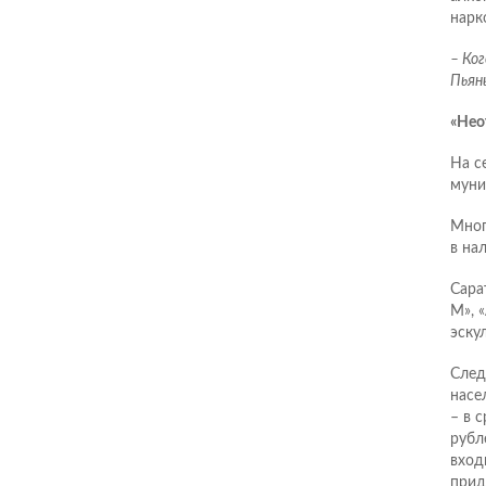
нарк
– Ког
Пьяны
«Нео
На с
муни
Мног
в на
Сара
М», 
эску
След
насе
– в 
рубл
вход
прид