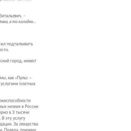
Витальевич.
–
ма, а то холодно...
сил подталкивать
есто.
ский город, имеют
мы, как «Пульс –
 услугами платных
тежеспособности
мых низких в России
ерно в 3 тысячи
 В эту услугу
дации. За лекарства
м. Правда, причину