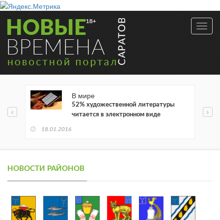
Toggl
navig
В мире
52% художественной литературы
читается в электронном виде
18.01.2016
НОВОСТИ РАЙОНОВ