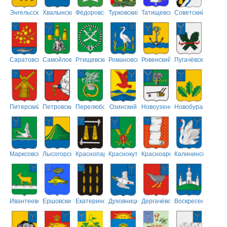
Энгельсский
Хвалынский
Фёдоровский
Турковский
Татищевский
Советский
Саратовский
Самойловский
Ртищевский
Романовский
Ровенский
Пугачёвский
Питерский
Петровский
Перелюбский
Озинский
Новоузенский
Новобурасский
Марксовский
Лысогорский
Краснопартизанский
Краснокутский
Красноармейский
Калининский
Ивантеевский
Ершовский
Екатериновский
Духовницкий
Дергачёвский
Воскресенский