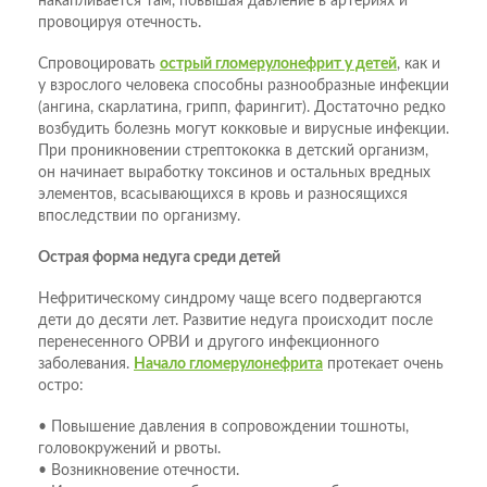
накапливается там, повышая давление в артериях и
провоцируя отечность.
Спровоцировать
острый гломерулонефрит у детей
, как и
у взрослого человека способны разнообразные инфекции
(ангина, скарлатина, грипп, фарингит). Достаточно редко
возбудить болезнь могут кокковые и вирусные инфекции.
При проникновении стрептококка в детский организм,
он начинает выработку токсинов и остальных вредных
элементов, всасывающихся в кровь и разносящихся
впоследствии по организму.
Острая форма недуга среди детей
Нефритическому синдрому чаще всего подвергаются
дети до десяти лет. Развитие недуга происходит после
перенесенного ОРВИ и другого инфекционного
заболевания.
Начало гломерулонефрита
протекает очень
остро:
• Повышение давления в сопровождении тошноты,
головокружений и рвоты.
• Возникновение отечности.