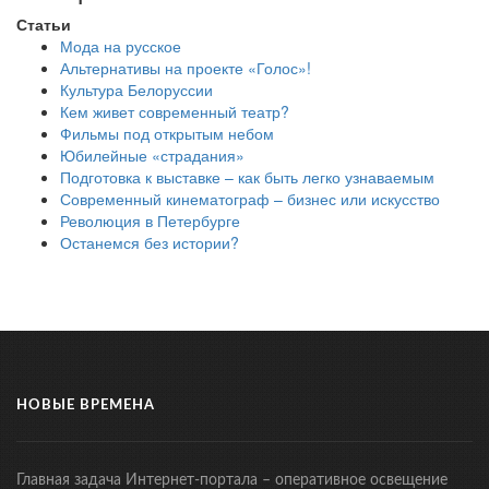
Статьи
Мода на русское
Альтернативы на проекте «Голос»!
Культура Белоруссии
Кем живет современный театр?
Фильмы под открытым небом
Юбилейные «страдания»
Подготовка к выставке – как быть легко узнаваемым
Современный кинематограф – бизнес или искусство
Революция в Петербурге
Останемся без истории?
НОВЫЕ ВРЕМЕНА
Главная задача Интернет-портала – оперативное освещение