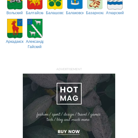
Вольский
Балтайский
Балашовский
Балаковский
Базарнокарабулакский
Аткарский
Аркадакский
Александрово-
Гайский
ADVERTISEMENT