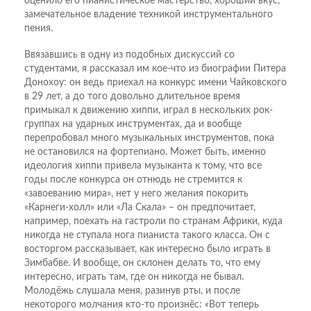
оценило его пианистическое мастерство, хороший вкус,
замечательное владение техникой инструментального
пения.
Ввязавшись в одну из подобных дискуссий со
студентами, я рассказал им кое-что из биографии Питера
Донохоу: он ведь приехал на конкурс имени Чайковского
в 29 лет, а до того довольно длительное время
примыкал к движению хиппи, играл в нескольких рок-
группах на ударных инструментах, да и вообще
перепробовал много музыкальных инструментов, пока
не остановился на фортепиано. Может быть, именно
идеология хиппи привела музыканта к тому, что все
годы после конкурса он отнюдь не стремится к
«завоеванию мира», нет у него желания покорить
«Карнеги-холл» или «Ла Скала» – он предпочитает,
например, поехать на гастроли по странам Африки, куда
никогда не ступала нога пианиста такого класса. Он с
восторгом рассказывает, как интересно было играть в
Зимбабве. И вообще, он склонен делать то, что ему
интересно, играть там, где он никогда не бывал.
Молодёжь слушала меня, разинув рты, и после
некоторого молчания кто-то произнёс: «Вот теперь