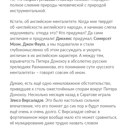
полное слияние природы человеческой с природой
инструментальной.
Кстати, об английском менталитете. Когда мне твердят
об «английскости английского народа», я начинаю слегка
недоумевать: откуда это? Кто придумал? Да сами
англичане и придумали!
Диккенс
придумал,
Сомерсет
Моэм
,
Джон Фаулз
, а мы подхватили и стали
глубокомысленно об этом рассуждать и укорять
англичан в их английском характере. А между тем,
взрывчатость Питера Донохоу в абсолютно русских
прелюдиях Рахманинова, его понимание сути «русского
менталитета» – говорят совсем об ином.
Думаю, есть ещё одно немаловажное обстоятельство,
приведшее к столь ожесточённым спорам вокруг Питера
Донохоу. Несколько месяцев назад в Саратове играла
Элисо Вирсаладзе
. Это было настолько сильное
впечатление, что его помнят до сих пор и будут помнить
ещё очень и очень долго. С Вирсаладзе сейчас в
фортепианном мире вообще мало кто может сравниться,
её музицирование даже трудно назвать словом