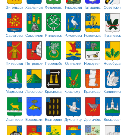
Энгельсский
Хвалынский
Фёдоровский
Турковский
Татищевский
Советский
Саратовский
Самойловский
Ртищевский
Романовский
Ровенский
Пугачёвский
Питерский
Петровский
Перелюбский
Озинский
Новоузенский
Новобурасский
Марксовский
Лысогорский
Краснопартизанский
Краснокутский
Красноармейский
Калининский
Ивантеевский
Ершовский
Екатериновский
Духовницкий
Дергачёвский
Воскресенский