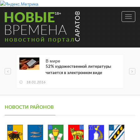
Toggl
navig
В мире
52% художественной литературы
читается в электронном виде
18.01.2016
НОВОСТИ РАЙОНОВ