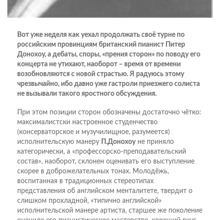
Вот уже неделя как уехал продолжать своё турне по
российским провинциям британский пианист Питер
Донохоу, а дебаты, споры, «прения сторон» по поводу его
концерта не утихают, наоборот – время от времени
возобновляются с новой страстью. Я радуюсь этому
чрезвычайно, ибо давно уже гастроли приезжего солиста
не вызывали такого яростного обсуждения.
При этом позиции сторон обозначены достаточно чётко:
максималистски настроенное студенчество
(консерваторское и музучилищное, разумеется)
исполнительскую манеру
П.Донохоу
не приняло
категорически, а «профессорско-преподавательский
состав», наоборот, склонен оценивать его выступление
скорее в доброжелательных тонах. Молодёжь,
воспитанная в традиционных стереотипах
представления об английском менталитете, твердит о
слишком прохладной, «типично английской»
исполнительской манере артиста, старшее же поколение