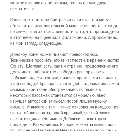
многое становится понятным, теперь он мне даже
симпатичен».
Конечно, эти детали биографии если что-то и могут
объяснить в исполнительской манере пианиста, отнюдь
не снимают его ответственности за то, что происходило
в этот вечер на сцене зала филармонии. А происходило,
на мой взгляд, следующее.
Донохоу, конечно же, пианист превосходный.
Технические просчёты его (в частности, в крайних частях
Сонаты
Шопена
) есть, как ни странно, продолжение его
достоинств. Абсолютно свободно распоряжаясь
любыми видами техники, пианист временами начинает
этой свободой бравировать в ущерб содержанию самой
музыкальной ткани. Экстремальность темпов в
некоторых пассажах становится самоцелью, явно
нарушая авторский замысел, порой лишая музыку
смысла. И вместе с тем – такие откровения в медленной
части той же сонаты, такой красивый, чистый звук в
пьесах из цикла «Эстампы»
Дебюсси
, в некоторых
прелюдиях
Рахманинова
. В такие моменты выявлялось
то, что
Генрих Густавович Нейгауз
называл «породой» –