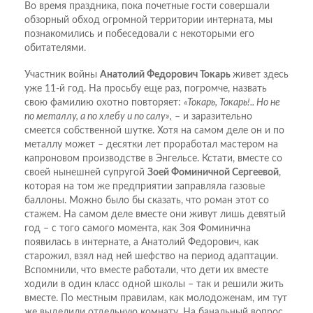
Во время праздника, пока почетные гости совершали
обзорный обход огромной территории интерната, мы
познакомились и побеседовали с некоторыми его
обитателями.
Участник войны
Анатолий Федорович Токарь
живет здесь
уже 11-й год. На просьбу еще раз, погромче, назвать
свою фамилию охотно повторяет:
«Токарь, Токарь!.. Но не
по металлу, а по хлебу и по салу»,
– и заразительно
смеется собственной шутке. Хотя на самом деле он и по
металлу может – десятки лет проработал мастером на
капроновом производстве в Энгельсе. Кстати, вместе со
своей нынешней супругой
Зоей Фоминичной Сергеевой
,
которая на том же предприятии заправляла газовые
баллоны. Можно было бы сказать, что роман этот со
стажем. На самом деле вместе они живут лишь девятый
год – с того самого момента, как Зоя Фоминична
появилась в интернате, а Анатолий Федорович, как
старожил, взял над ней шефство на период адаптации.
Вспомнили, что вместе работали, что дети их вместе
ходили в один класс одной школы – так и решили жить
вместе. По местным правилам, как молодоженам, им тут
же выделили отдельную комнату. На банальный вопрос,