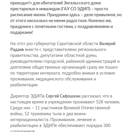
приходит!» для оби­тателей Энгельсского дома
престарелых и инвалидов (ГАУ СО ЭДИП) – просто
расписание жизни. Праздники здесь – дело привычное, но
от этого нисколько не менее радостное. Конечно же,
праздники с почетными гостями, с поздравлениями и
подарками!
На этот раз губернатор Саратовской области
Валерий
Радаев
вместе с представителями регионального
правительства, депутатами областной думы,
руководителями городской, районной администраций и
деятелями общественных организаций сразу же пошел
по территории интерната, подробно вникая в условия
проживания, медицинского обслуживания и
реабилитации.
Директор ЭДИПа
Сергей Сафошкин
рассказал, что в
настоящее время в учреждении проживают 528 человек.
Среди них – 11 участников Великой Отечественной
войны, 52 труженика тыла и два воина-
интернационалиста. Проживание, лечение и
реабилитацию в ЭДИПе обеспечивают порядка 300
сотрудников.