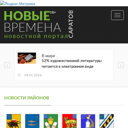
Toggl
navig
В мире
52% художественной литературы
читается в электронном виде
18.01.2016
НОВОСТИ РАЙОНОВ