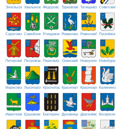
Энгельсский
Хвалынский
Фёдоровский
Турковский
Татищевский
Советский
Саратовский
Самойловский
Ртищевский
Романовский
Ровенский
Пугачёвский
Питерский
Петровский
Перелюбский
Озинский
Новоузенский
Новобурасский
Марксовский
Лысогорский
Краснопартизанский
Краснокутский
Красноармейский
Калининский
Ивантеевский
Ершовский
Екатериновский
Духовницкий
Дергачёвский
Воскресенский