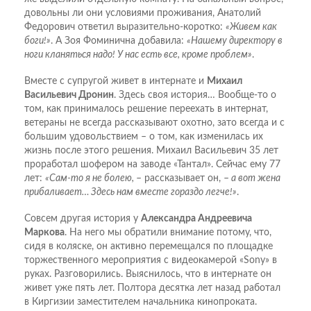
довольны ли они условиями проживания, Анатолий
Федорович ответил выразительно-коротко:
«Живем как
боги!»
. А Зоя Фоминична добавила:
«Нашему директору в
ноги кланяться надо! У нас есть все, кроме проблем»
.
Вместе с супругой живет в интернате и
Михаил
Васильевич Дронин
. Здесь своя история… Вообще-то о
том, как принималось решение переехать в интернат,
ветераны не всегда рассказывают охотно, зато всегда и с
большим удовольствием – о том, как изменилась их
жизнь после этого решения. Михаил Васильевич 35 лет
проработал шофером на заводе «Тантал». Сейчас ему 77
лет:
«Сам-то я не болею,
– рассказывает он, –
а вот жена
прибаливает… Здесь нам вместе гораздо легче!»
.
Совсем другая история у
Александра Андреевича
Маркова
. На него мы обратили внимание потому, что,
сидя в коляске, он активно перемещался по площадке
торжественного мероприятия с видеокамерой «Sony» в
руках. Разговорились. Выяснилось, что в интернате он
живет уже пять лет. Полтора десятка лет назад работал
в Киргизии заместителем начальника кинопроката.