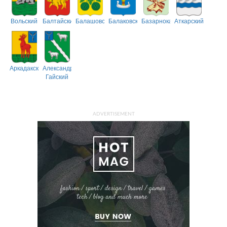
Вольский
Балтайский
Балашовский
Балаковский
Базарнокарабулакский
Аткарский
Аркадакский
Александрово-
Гайский
ADVERTISEMENT