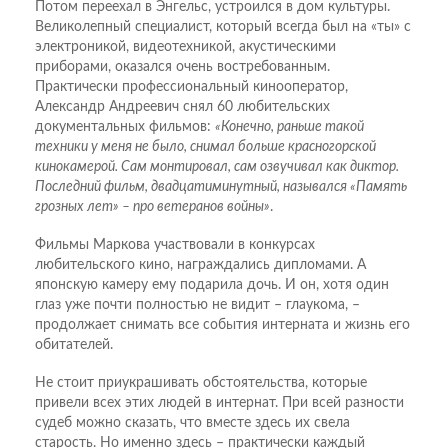
Потом переехал в Энгельс, устроился в дом культуры.
Великолепный специалист, который всегда был на «ты» с
электроникой, видео­техникой, акустическими
приборами, оказался очень востребованным.
Практически профессиональный кинооператор,
Александр Андреевич снял 60 любительских
документальных фильмов:
«Конечно, раньше такой
техники у меня не было, снимал больше красногорской
кинокамерой. Сам монтировал, сам озвучивал как диктор.
Последний фильм, двадцатиминутный, назывался «Память
грозных лет» – про ветеранов войны»
.
Фильмы Маркова участвовали в конкурсах
любительского кино, награждались дипломами. А
японскую камеру ему подарила дочь. И он, хотя один
глаз уже почти полностью не видит – глаукома, –
продолжает снимать все события интерната и жизнь его
обитателей.
Не стоит приукрашивать обстоятельства, которые
привели всех этих людей в интернат. При всей разности
судеб можно сказать, что вместе здесь их свела
старость. Но именно здесь – практически каждый