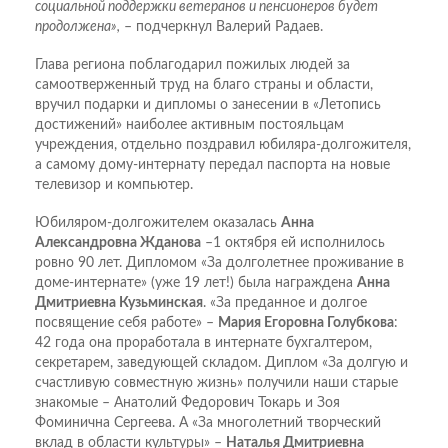
социальной поддержки ветеранов и пенсионеров будет
продолжена»,
– подчеркнул Валерий Радаев.
Глава региона поблагодарил пожилых людей за
самоотверженный труд на благо страны и области,
вручил подарки и дипломы о занесении в «Летопись
достижений» наиболее активным постояльцам
учреждения, отдельно поздравил юбиляра-долгожителя,
а самому дому-интернату передал паспорта на новые
телевизор и компьютер.
Юбиляром-долгожителем оказалась
Анна
Александровна Жданова
–1 октября ей исполнилось
ровно 90 лет. Дипломом «За долголетнее проживание в
доме-интернате» (уже 19 лет!) была награждена
Анна
Дмитриевна Кузьминская
. «За преданное и долгое
посвящение себя работе» –
Мария Егоровна Голубкова
:
42 года она проработала в интернате бухгалтером,
секретарем, заведующей складом. Диплом «За долгую и
счастливую совместную жизнь» получили наши старые
знакомые – Анатолий Федорович Токарь и Зоя
Фоминична Сергеева. А «За многолетний творческий
вклад в области культуры» –
Наталья Дмитриевна