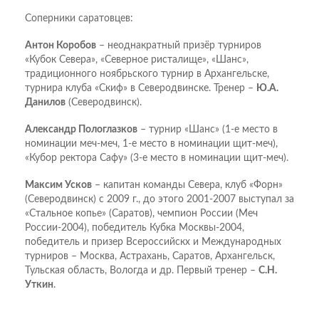
Соперники саратовцев:
Антон Коробов
– неоднакратный призёр турниров
«Кубок Севера», «Северное ристалище», «Шанс»,
традиционного ноябрьского турнир в Архангельске,
турнира клуба «Скиф» в Северодвинске. Тренер –
Ю.А.
Данилов
(Северодвинск).
Александр Пологлазков
– турнир «Шанс» (1-е место в
номинации меч-меч, 1-е место в номинации щит-меч),
«Кубор ректора Сафу» (3-е место в номинации щит-меч).
Максим Усков
– капитан команды Севера, клуб «Форн»
(Северодвинск) с 2009 г., до этого 2001-2007 выступал за
«Стальное копье» (Саратов), чемпион России (Меч
России-2004), победитель Кубка Москвы-2004,
победитель и призер Всероссийскх и Международных
турниров – Москва, Астрахань, Саратов, Архангельск,
Тульская область, Вологда и др. Первый тренер –
С.Н.
Уткин
.