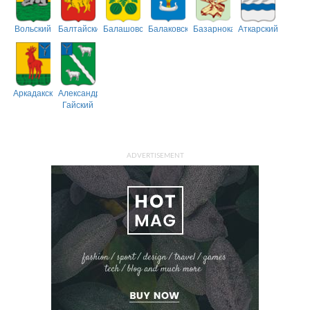
Вольский
Балтайский
Балашовский
Балаковский
Базарнокарабулакский
Аткарский
Аркадакский
Александрово-
Гайский
ADVERTISEMENT