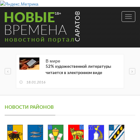
Toggl
navig
В мире
52% художественной литературы
читается в электронном виде
18.01.2016
НОВОСТИ РАЙОНОВ