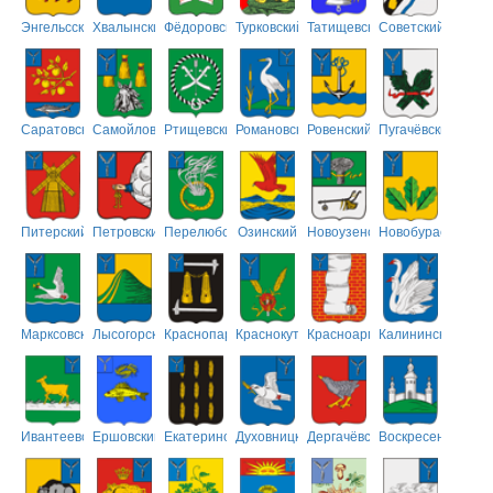
Энгельсский
Хвалынский
Фёдоровский
Турковский
Татищевский
Советский
Саратовский
Самойловский
Ртищевский
Романовский
Ровенский
Пугачёвский
Питерский
Петровский
Перелюбский
Озинский
Новоузенский
Новобурасский
Марксовский
Лысогорский
Краснопартизанский
Краснокутский
Красноармейский
Калининский
Ивантеевский
Ершовский
Екатериновский
Духовницкий
Дергачёвский
Воскресенский