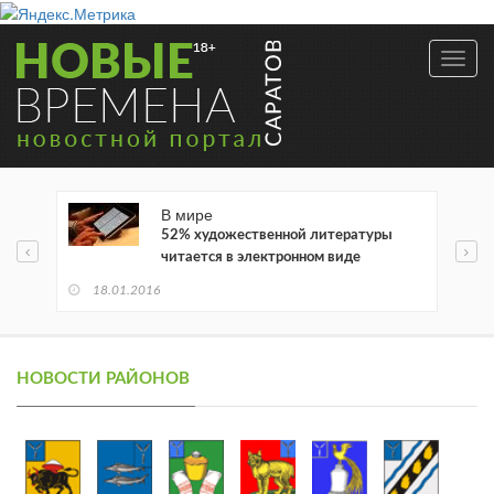
Toggl
navig
В мире
52% художественной литературы
читается в электронном виде
18.01.2016
НОВОСТИ РАЙОНОВ