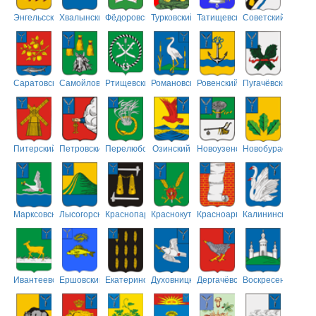
Энгельсский
Хвалынский
Фёдоровский
Турковский
Татищевский
Советский
Саратовский
Самойловский
Ртищевский
Романовский
Ровенский
Пугачёвский
Питерский
Петровский
Перелюбский
Озинский
Новоузенский
Новобурасский
Марксовский
Лысогорский
Краснопартизанский
Краснокутский
Красноармейский
Калининский
Ивантеевский
Ершовский
Екатериновский
Духовницкий
Дергачёвский
Воскресенский