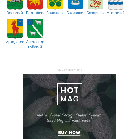
Вольский
Балтайский
Балашовский
Балаковский
Базарнокарабулакский
Аткарский
Аркадакский
Александрово-
Гайский
ADVERTISEMENT