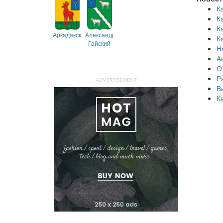
К
К
К
Аркадакский
Александрово-
К
Гайский
Н
А
О
Р
ADVERTISEMENT
В
К