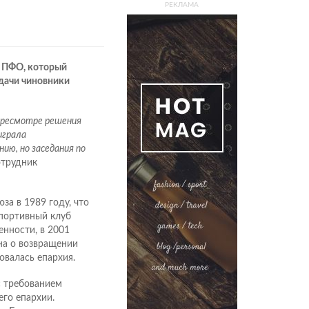
РЕКЛАМА
а ПФО, который
едачи чиновники
ересмотре решения
играла
ию, но заседания по
отрудник
а в 1989 году, что
спортивный клуб
енности, в 2001
на о возвращении
овалась епархия.
с требованием
го епархии.