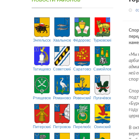
НОВОСТИ РАЙОНОВ
0
Спор
пере
Энгельсский
Хвалынский
Фёдоровский
Турковский
наме
«Мы 
арби
админ
Татищевский
Советский
Саратовский
Самойловский
ней е
спор
Спор
Ртищевский
Романовский
Ровенский
Пугачёвский
подт
«Бур
году
церк
Питерский
Петровский
Перелюбский
Озинский
В ок
верн