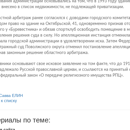
ования администрации основывались на том, что в 1993 году здани
 внесено в список недвижимости, не подлежащей приватизации.
стной арбитраж ранее согласился с доводами городского комитета
дом право на здание на Октябрьской, 41, одновременно признав о
его у «Буревестника» и обязав спортклуб освободить помещение в 
пления решения суда в силу. Но апелляционная инстанция отменила
зала городской администрации в удовлетворении иска. Затем Феде
тражный суд Поволжского округа отменил постановление апелляци
нав законным решение областного арбитража.
вники основывают свое исковое заявление на том факте, что до 191
адлежало Русской православной церкви, и ссылаются на принятый
 федеральный закон «О передаче религиозного имущества РПЦ».
Савва ЕЛИН
 к списку
риалы по теме:
и сайта