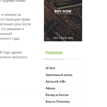
е «Буревестника»
 и признал за
тсутствующим право
месячный срок после
 это решение и
ральный
онного суда,
8 года здание
РУБРИКИ
 осенью прошлого
Hi-Tech
Авантюрный роман
Автоклуб «НВ»
Афиша
Взгляд из Балтая
Власть/Политика