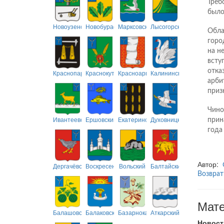
Треб
было
Новоузенский
Новобурасский
Марксовский
Лысогорский
Обла
горо
на н
всту
отка
Краснопартизанский
Краснокутский
Красноармейский
Калининский
арби
приз
Чино
Ивантеевский
Ершовский
Екатериновский
Духовницкий
прин
года
Автор:
Дергачёвский
Воскресенский
Вольский
Балтайский
Возврат
Мате
Балашовский
Балаковский
Базарнокарабулакский
Аткарский
Новост