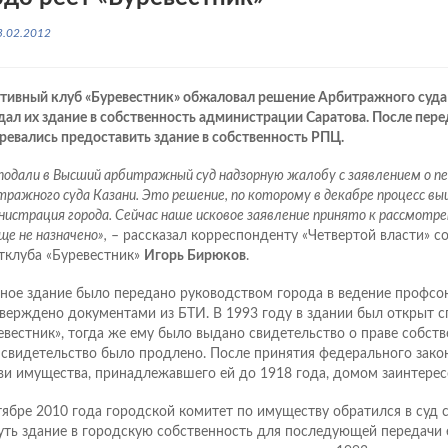
3.02.2012
тивный клуб «Буревестник» обжаловал решение Арбитражного суд
дал их здание в собственность администрации Саратова. После пер
ревались предоставить здание в собственность РПЦ.
подали в Высший арбитражный суд надзорную жалобу с заявлением о п
тражного суда Казани. Это решение, по которому в декабре процесс вы
истрация города. Сейчас наше исковое заявление принято к рассмотрен
ще не назначено»,
– рассказал корреспонденту «Четвертой власти» с
тклуба «Буревестник»
Игорь Бирюков
.
ное здание было передано руководством города в ведение профсоюз
верждено документами из БТИ. В 1993 году в здании был открыт 
евестник», тогда же ему было выдано свидетельство о праве собств
 свидетельство было продлено. После принятия федерального зако
ви имущества, принадлежавшего ей до 1918 года, домом заинтерес
тябре 2010 года городской комитет по имуществу обратился в суд 
уть здание в городскую собственность для последующей передачи е