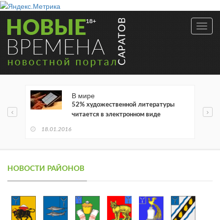
Toggl
navig
В мире
52% художественной литературы
читается в электронном виде
18.01.2016
НОВОСТИ РАЙОНОВ