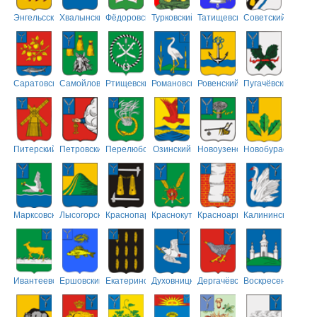
Энгельсский
Хвалынский
Фёдоровский
Турковский
Татищевский
Советский
Саратовский
Самойловский
Ртищевский
Романовский
Ровенский
Пугачёвский
Питерский
Петровский
Перелюбский
Озинский
Новоузенский
Новобурасский
Марксовский
Лысогорский
Краснопартизанский
Краснокутский
Красноармейский
Калининский
Ивантеевский
Ершовский
Екатериновский
Духовницкий
Дергачёвский
Воскресенский