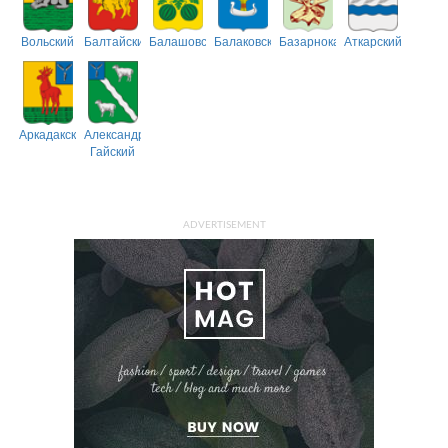
Вольский
Балтайский
Балашовский
Балаковский
Базарнокарабулакский
Аткарский
Аркадакский
Александрово-
Гайский
ADVERTISEMENT