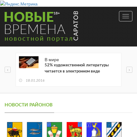
Toggl
navig
В мире
52% художественной литературы
читается в электронном виде
18.01.2016
НОВОСТИ РАЙОНОВ