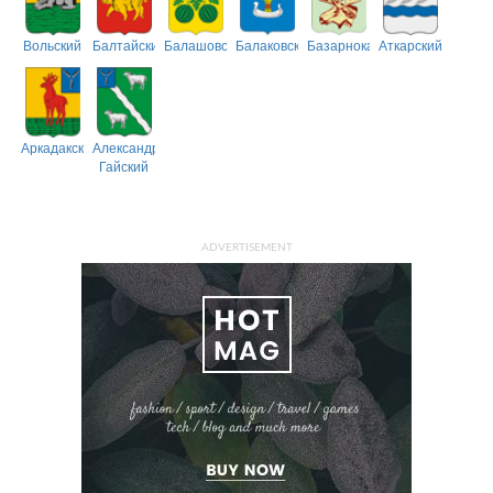
Вольский
Балтайский
Балашовский
Балаковский
Базарнокарабулакский
Аткарский
Аркадакский
Александрово-
Гайский
ADVERTISEMENT