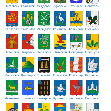
Энгельсский
Хвалынский
Фёдоровский
Турковский
Татищевский
Советский
Саратовский
Самойловский
Ртищевский
Романовский
Ровенский
Пугачёвский
Питерский
Петровский
Перелюбский
Озинский
Новоузенский
Новобурасский
Марксовский
Лысогорский
Краснопартизанский
Краснокутский
Красноармейский
Калининский
Ивантеевский
Ершовский
Екатериновский
Духовницкий
Дергачёвский
Воскресенский