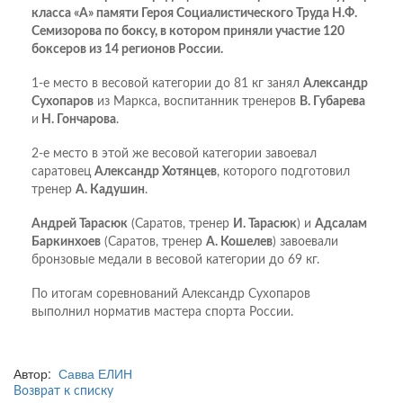
класса «А» памяти Героя Социалистического Труда Н.Ф.
Семизорова по боксу, в котором приняли участие 120
боксеров из 14 регионов России.
1-е место в весовой категории до 81 кг занял
Александр
Сухопаров
из Маркса, воспитанник тренеров
В. Губарева
и
Н. Гончарова
.
2-е место в этой же весовой категории завоевал
саратовец
Александр Хотянцев
, которого подготовил
тренер
А. Кадушин
.
Андрей Тарасюк
(Саратов, тренер
И. Тарасюк
) и
Адсалам
Баркинхоев
(Саратов, тренер
А. Кошелев
) завоевали
бронзовые медали в весовой категории до 69 кг.
По итогам соревнований Александр Сухопаров
выполнил норматив мастера спорта России.
Автор:
Савва ЕЛИН
Возврат к списку