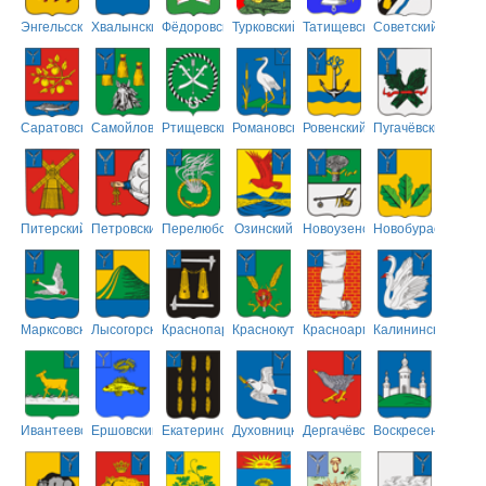
Энгельсский
Хвалынский
Фёдоровский
Турковский
Татищевский
Советский
Саратовский
Самойловский
Ртищевский
Романовский
Ровенский
Пугачёвский
Питерский
Петровский
Перелюбский
Озинский
Новоузенский
Новобурасский
Марксовский
Лысогорский
Краснопартизанский
Краснокутский
Красноармейский
Калининский
Ивантеевский
Ершовский
Екатериновский
Духовницкий
Дергачёвский
Воскресенский