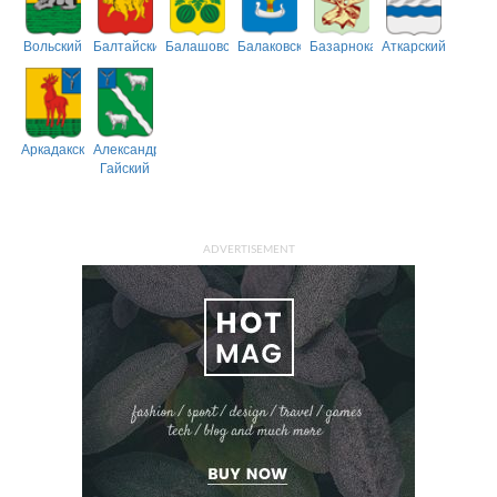
Вольский
Балтайский
Балашовский
Балаковский
Базарнокарабулакский
Аткарский
Аркадакский
Александрово-
Гайский
ADVERTISEMENT