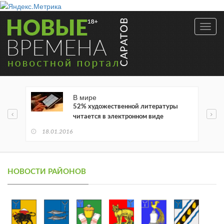
Toggl
navig
В мире
52% художественной литературы
читается в электронном виде
18.01.2016
НОВОСТИ РАЙОНОВ