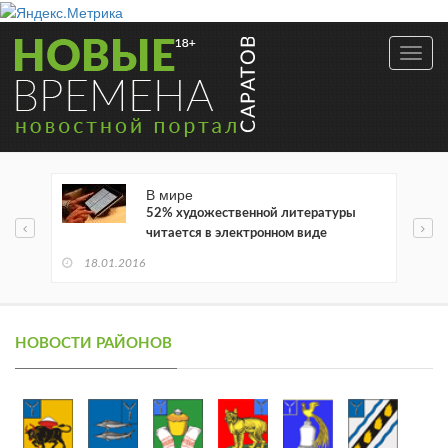
Toggl
navig
В мире
52% художественной литературы
читается в электронном виде
18.01.2016
НОВОСТИ РАЙОНОВ