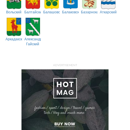
Вольский
Балтайский
Балашовский
Балаковский
Базарнокарабулакский
Аткарский
Аркадакский
Александрово-
Гайский
ADVERTISEMENT