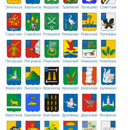
Энгельсский
Хвалынский
Фёдоровский
Турковский
Татищевский
Советский
Саратовский
Самойловский
Ртищевский
Романовский
Ровенский
Пугачёвский
Питерский
Петровский
Перелюбский
Озинский
Новоузенский
Новобурасский
Марксовский
Лысогорский
Краснопартизанский
Краснокутский
Красноармейский
Калининский
Ивантеевский
Ершовский
Екатериновский
Духовницкий
Дергачёвский
Воскресенский