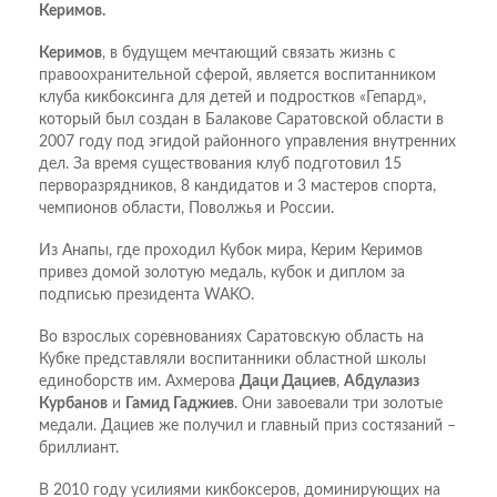
Керимов.
Керимов
, в будущем мечтающий связать жизнь с
правоохранительной сферой, является воспитанником
клуба кикбоксинга для детей и подростков «Гепард»,
который был создан в Балакове Саратовской области в
2007 году под эгидой районного управления внутренних
дел. За время существования клуб подготовил 15
перворазрядников, 8 кандидатов и 3 мастеров спорта,
чемпионов области, Поволжья и России.
Из Анапы, где проходил Кубок мира, Керим Керимов
привез домой золотую медаль, кубок и диплом за
подписью президента WAKO.
Во взрослых соревнованиях Саратовскую область на
Кубке представляли воспитанники областной школы
единоборств им. Ахмерова
Даци Дациев
,
Абдулазиз
Курбанов
и
Гамид Гаджиев
. Они завоевали три золотые
медали. Дациев же получил и главный приз состязаний –
бриллиант.
В 2010 году усилиями кикбоксеров, доминирующих на