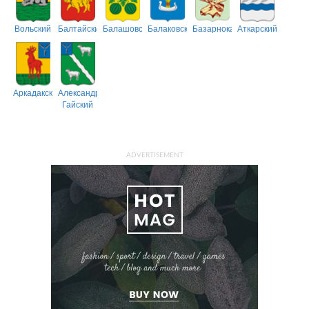
Вольский
Балтайский
Балашовский
Балаковский
Базарнокарабулакский
Аткарский
Аркадакский
Александрово-
Гайский
ADVERTISEMENT