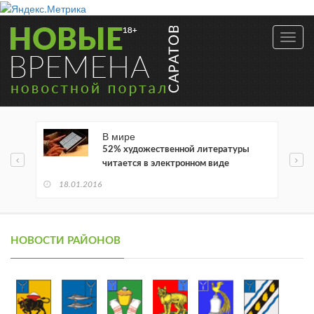
Toggl
navig
В мире
52% художественной литературы
читается в электронном виде
18.01.2016
НОВОСТИ РАЙОНОВ