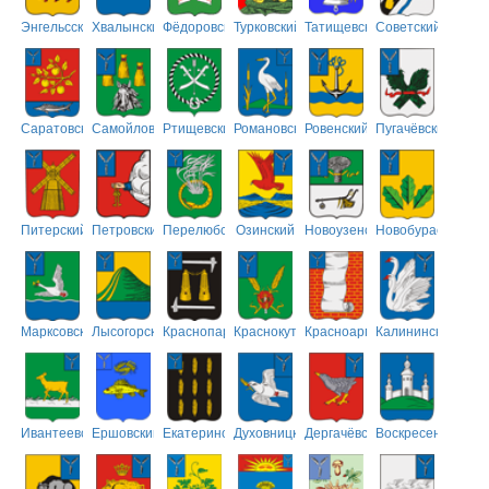
Энгельсский
Хвалынский
Фёдоровский
Турковский
Татищевский
Советский
Саратовский
Самойловский
Ртищевский
Романовский
Ровенский
Пугачёвский
Питерский
Петровский
Перелюбский
Озинский
Новоузенский
Новобурасский
Марксовский
Лысогорский
Краснопартизанский
Краснокутский
Красноармейский
Калининский
Ивантеевский
Ершовский
Екатериновский
Духовницкий
Дергачёвский
Воскресенский