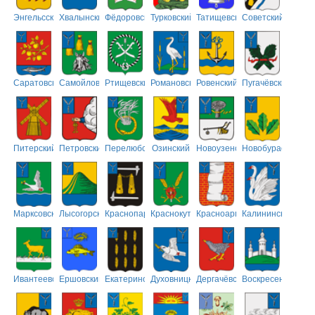
Энгельсский
Хвалынский
Фёдоровский
Турковский
Татищевский
Советский
Саратовский
Самойловский
Ртищевский
Романовский
Ровенский
Пугачёвский
Питерский
Петровский
Перелюбский
Озинский
Новоузенский
Новобурасский
Марксовский
Лысогорский
Краснопартизанский
Краснокутский
Красноармейский
Калининский
Ивантеевский
Ершовский
Екатериновский
Духовницкий
Дергачёвский
Воскресенский