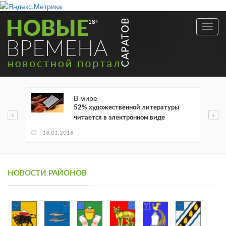
Toggl
navig
В мире
52% художественной литературы
читается в электронном виде
18.01.2016
НОВОСТИ РАЙОНОВ