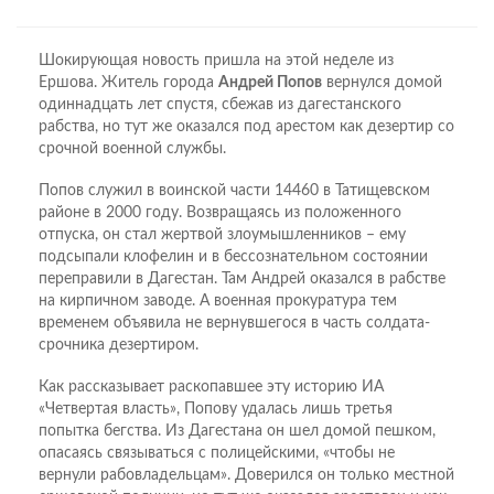
Шокирующая новость пришла на этой неделе из
Ершова. Житель города
Андрей Попов
вернулся домой
одиннадцать лет спустя, сбежав из дагестанского
рабства, но тут же оказался под арестом как дезертир со
срочной военной службы.
Попов служил в воинской части 14460 в Татищевском
районе в 2000 году. Возвращаясь из положенного
отпуска, он стал жертвой злоумышленников – ему
подсыпали клофелин и в бессознательном состоянии
переправили в Дагестан. Там Андрей оказался в рабстве
на кирпичном заводе. А военная прокуратура тем
временем объявила не вернувшегося в часть солдата-
срочника дезертиром.
Как рассказывает раскопавшее эту историю ИА
«Четвертая власть», Попову удалась лишь третья
попытка бегства. Из Дагестана он шел домой пешком,
опасаясь связываться с полицейскими, «чтобы не
вернули рабовладельцам». Доверился он только местной