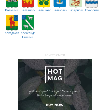
Вольский
Балтайский
Балашовский
Балаковский
Базарнокарабулакский
Аткарский
Аркадакский
Александрово-
Гайский
ADVERTISEMENT