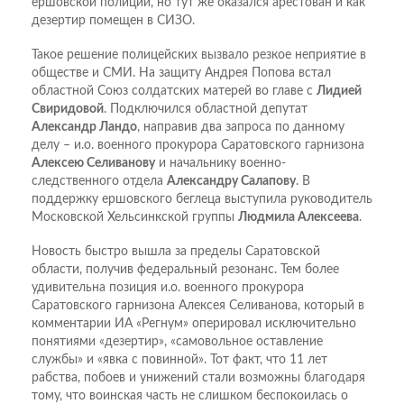
ершовской полиции, но тут же оказался арестован и как
дезертир помещен в СИЗО.
Такое решение полицейских вызвало резкое неприятие в
обществе и СМИ. На защиту Андрея Попова встал
областной Союз солдатских матерей во главе с
Лидией
Свиридовой
. Подключился областной депутат
Александр Ландо
, направив два запроса по данному
делу – и.о. военного прокурора Саратовского гарнизона
Алексею Селиванову
и начальнику военно-
следственного отдела
Александру Салапову
. В
поддержку ершовского беглеца выступила руководитель
Московской Хельсинкской группы
Людмила Алексеева
.
Новость быстро вышла за пределы Саратовской
области, получив федеральный резонанс. Тем более
удивительна позиция и.о. военного прокурора
Саратовского гарнизона Алексея Селиванова, который в
комментарии ИА «Регнум» оперировал исключительно
понятиями «дезертир», «самовольное оставление
службы» и «явка с повинной». Тот факт, что 11 лет
рабства, побоев и унижений стали возможны благодаря
тому, что воинская часть не слишком беспокоилась о