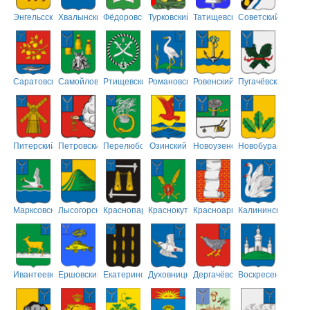
Энгельсский
Хвалынский
Фёдоровский
Турковский
Татищевский
Советский
Саратовский
Самойловский
Ртищевский
Романовский
Ровенский
Пугачёвский
Питерский
Петровский
Перелюбский
Озинский
Новоузенский
Новобурасский
Марксовский
Лысогорский
Краснопартизанский
Краснокутский
Красноармейский
Калининский
Ивантеевский
Ершовский
Екатериновский
Духовницкий
Дергачёвский
Воскресенский