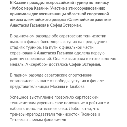
В Казани проходил всероссийский турнир по теннису
«Кубок мэра Казани». Участие в этих соревнованиях
принимали две воспитанницы областной спортивной
школы олимпийского резерва «Олимпийские ракетки»
Анастасия Гасанова и София Эстерман.
В одиночном разряде обе саратовские теннисистки
вышли в финал, блестяще выступив на предыдущих
стадиях турнира. На пути к финальной части
соревнований
Анастасия Гасанова
одолела первую
ракетку соревнований. Она же выиграла в итоге золотую
медаль. А «серебро» досталось
Софии Эстерман
.
В парном разряде саратовские спортсменки
остановились в шаге от победы, уступив в финале
представительницам Москвы и Тамбова.
Успешное выступление позволило саратовским
теннисисткам укрепить свое положение в рейтинге и
набрать дополнительные очки. Любопытно, что
тренеры-преподаватели теннисисток Гасанова и
Эстерман – мамы финалисток.