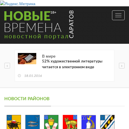
Toggl
navig
В мире
52% художественной литературы
читается в электронном виде
18.01.2016
НОВОСТИ РАЙОНОВ