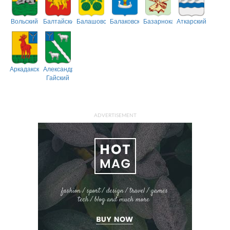
Вольский
Балтайский
Балашовский
Балаковский
Базарнокарабулакский
Аткарский
Аркадакский
Александрово-
Гайский
ADVERTISEMENT