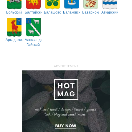
Вольский
Балтайский
Балашовский
Балаковский
Базарнокарабулакский
Аткарский
Аркадакский
Александрово-
Гайский
ADVERTISEMENT