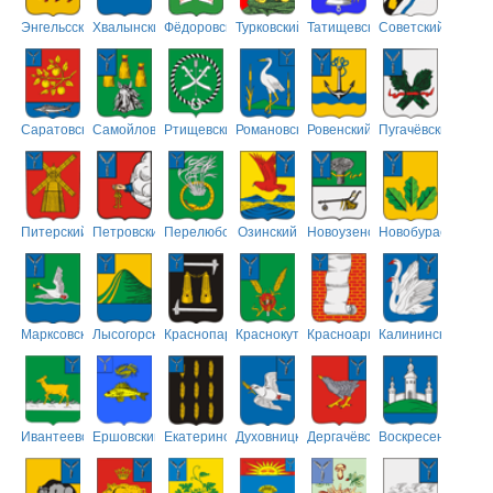
Энгельсский
Хвалынский
Фёдоровский
Турковский
Татищевский
Советский
Саратовский
Самойловский
Ртищевский
Романовский
Ровенский
Пугачёвский
Питерский
Петровский
Перелюбский
Озинский
Новоузенский
Новобурасский
Марксовский
Лысогорский
Краснопартизанский
Краснокутский
Красноармейский
Калининский
Ивантеевский
Ершовский
Екатериновский
Духовницкий
Дергачёвский
Воскресенский