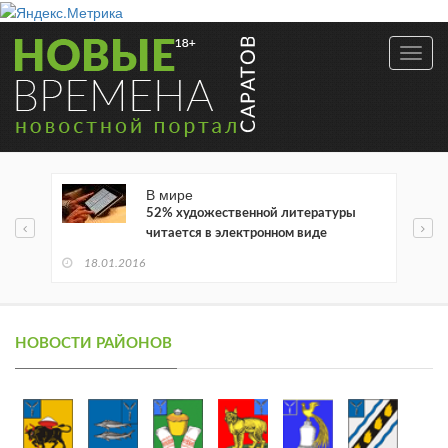
Toggl
navig
В мире
52% художественной литературы
читается в электронном виде
18.01.2016
НОВОСТИ РАЙОНОВ