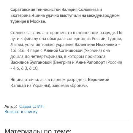
Саратов
ские теннисистки Валерия Соловьева и
Екатерина Яшина удачно выступили на международном
турнире в Москве.
Соловьева заняла второе место в одиночном разряде. По
пути к финалу она обыграла соперниц из России, Турции,
Литвы, уступив только украинке
Валентине Ивахненко
–
1:6, 3:6. В паре с
Аленой Сотниковой
(Украина) она
дошла до четвертьфинала, в котором проиграла
Василисе Булгаковой
(Венгрия) и
Анне Рапопорт
(Россия)
- 4:6, 6:3, 6:10.
Яшина отличилась в парном разряде (с
Вероникой
Капшай
из Украины), завоевав «бронзу».
Автор:
Савва ЕЛИН
Возврат к списку
Материалы по теме: