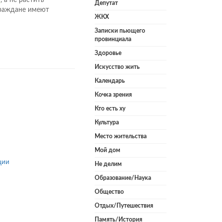
у
, а не растить
Депутат
граждане имеют
ЖКХ
Записки пьющего
провинциала
Здоровье
Искусство жить
Календарь
Кочка зрения
Кто есть ху
Культура
Место жительства
Мой дом
ции
Не делим
Образование/Наука
Общество
Отдых/Путешествия
Память/История