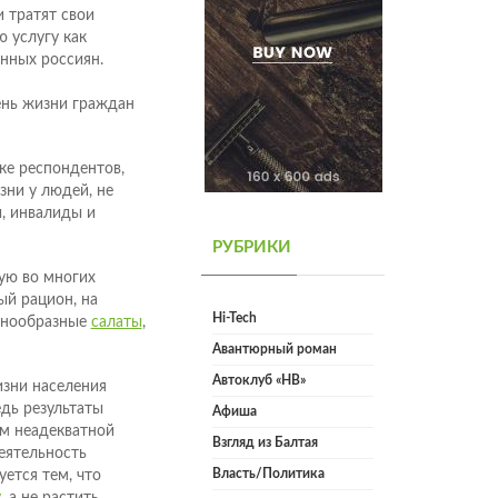
и тратят свои
ю услугу как
нных россиян.
вень жизни граждан
ке респондентов,
зни у людей, не
, инвалиды и
РУБРИКИ
ую во многих
ый рацион, на
Hi-Tech
азнообразные
салаты
,
Авантюрный роман
Автоклуб «НВ»
зни населения
едь результаты
Афиша
ем неадекватной
Взгляд из Балтая
еятельность
Власть/Политика
уется тем, что