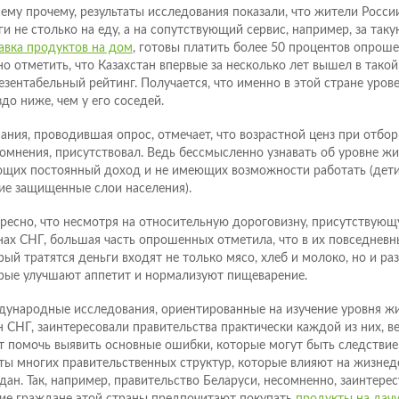
сему прочему, результаты исследования показали, что жители Росси
ги не столько на еду, а на сопутствующий сервис, например, за таку
авка продуктов на дом
, готовы платить более 50 процентов опроше
о отметить, что Казахстан впервые за несколько лет вышел в такой
езентабельный рейтинг. Получается, что именно в этой стране уро
здо ниже, чем у его соседей.
ания, проводившая опрос, отмечает, что возрастной ценз при отбор
сомнения, присутствовал. Ведь бессмысленно узнавать об уровне жи
щих постоянный доход и не имеющих возможности работать (дети
ие защищенные слои населения).
ресно, что несмотря на относительную дороговизну, присутствующ
нах СНГ, большая часть опрошенных отметила, что в их повседневн
рый тратятся деньги входят не только мясо, хлеб и молоко, но и р
рые улучшают аппетит и нормализуют пищеварение.
ународные исследования, ориентированные на изучение уровня жи
н СНГ, заинтересовали правительства практически каждой из них, в
т помочь выявить основные ошибки, которые могут быть следстви
ты многих правительственных структур, которые влияют на жизнед
дан. Так, например, правительство Беларуси, несомненно, заинтерес