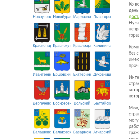
Ко в
день
Новоузенский
Новобурасский
Марксовский
Лысогорский
дост
Нужн
непр
гора
Краснопартизанский
Краснокутский
Красноармейский
Калининский
Комп
без 
имею
проч
Ивантеевский
Ершовский
Екатериновский
Духовницкий
Инте
стра
кото
кото
Дергачёвский
Воскресенский
Вольский
Балтайский
Межд
стра
могу
рабо
Балашовский
Балаковский
Базарнокарабулакский
Аткарский
граж