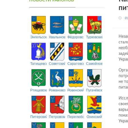
НОВОСТИ РАЙОНОВ
пи
0
Энгельсский
Хвалынский
Фёдоровский
Турковский
Неза
стал
необ
заде
Укра
Татищевский
Советский
Саратовский
Самойловский
Орга
потр
не т
пита
Ртищевский
Романовский
Ровенский
Пугачёвский
Иссл
свое
варь
пока
Питерский
Петровский
Перелюбский
Озинский
Укра