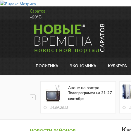
Саратов
+20°C
ПОЛИТИКА
ЭКОНОМИКА
КУЛЬТУРА
ре
Анонс на завтра
удожественной
Телепрограмма на 21-27
атуры читается в
сентября
ронном виде
14.09.2015
1
Ка