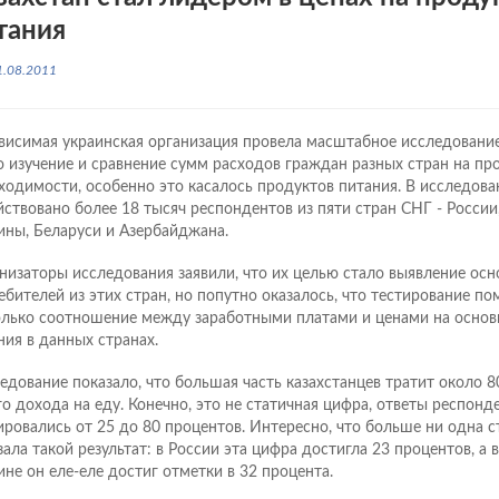
тания
1.08.2011
висимая украинская организация провела масштабное исследование
о изучение и сравнение сумм расходов граждан разных стран на пр
ходимости, особенно это касалось продуктов питания. В исследов
йствовано более 18 тысяч респондентов из пяти стран СНГ - России,
ины, Беларуси и Азербайджана.
низаторы исследования заявили, что их целью стало выявление осн
ебителей из этих стран, но попутно оказалось, что тестирование п
олько соотношение между заработными платами и ценами на осно
ния в данных странах.
едование показало, что большая часть казахстанцев тратит около 8
го дохода на еду. Конечно, это не статичная цифра, ответы респонд
ировались от 25 до 80 процентов. Интересно, что больше ни одна с
зала такой результат: в России эта цифра достигла 23 процентов, а 
ине он еле-еле достиг отметки в 32 процента.