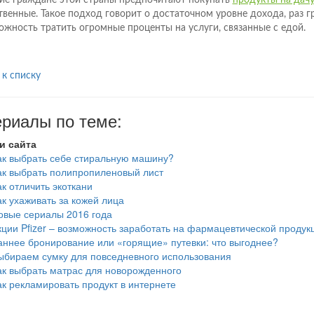
ие граждане этой страны предпочитают покупать
продукты на дач
твенные. Такое подход говорит о достаточном уровне дохода, раз 
ожность тратить огромные проценты на услуги, связанные с едой.
 к списку
риалы по теме:
и сайта
ак выбрать себе стиральную машину?
ак выбрать полипропиленовый лист
ак отличить экоткани
ак ухаживать за кожей лица
овые сериалы 2016 года
кции Pfizer – возможность заработать на фармацевтической продук
аннее бронирование или «горящие» путевки: что выгоднее?
ыбираем сумку для повседневного использования
ак выбрать матрас для новорожденного
ак рекламировать продукт в интернете