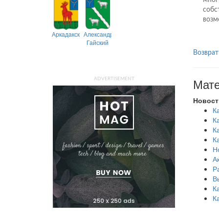
мног
собс
возм
Аркадакский
Александрово-
Гайский
Возврат
Мате
ADVERTISEMENT
Новост
К
К
К
К
Н
А
Р
В
К
К