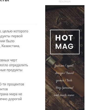
РЕКЛАМА
, целью которого
одукты первой
ании было
 Казахстана,
овных черт
омогло определить
вные продукты
0-ти процентов
ентов
трана мира не
вечно дорогой