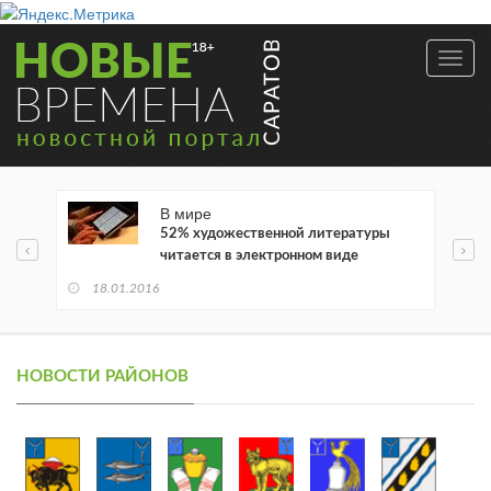
Toggl
navig
В мире
52% художественной литературы
читается в электронном виде
18.01.2016
НОВОСТИ РАЙОНОВ