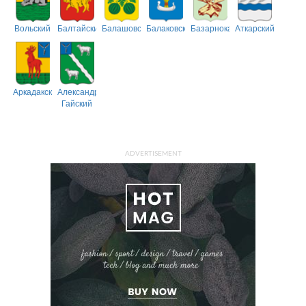
Вольский
Балтайский
Балашовский
Балаковский
Базарнокарабулакский
Аткарский
Аркадакский
Александрово-
Гайский
ADVERTISEMENT