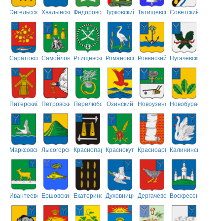
Энгельсский
Хвалынский
Фёдоровский
Турковский
Татищевский
Советский
Саратовский
Самойловский
Ртищевский
Романовский
Ровенский
Пугачёвский
Питерский
Петровский
Перелюбский
Озинский
Новоузенский
Новобурасский
Марксовский
Лысогорский
Краснопартизанский
Краснокутский
Красноармейский
Калининский
Ивантеевский
Ершовский
Екатериновский
Духовницкий
Дергачёвский
Воскресенский