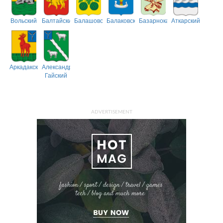
Вольский
Балтайский
Балашовский
Балаковский
Базарнокарабулакский
Аткарский
Аркадакский
Александрово-
Гайский
ADVERTISEMENT