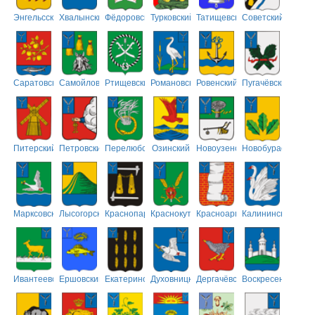
Энгельсский
Хвалынский
Фёдоровский
Турковский
Татищевский
Советский
Саратовский
Самойловский
Ртищевский
Романовский
Ровенский
Пугачёвский
Питерский
Петровский
Перелюбский
Озинский
Новоузенский
Новобурасский
Марксовский
Лысогорский
Краснопартизанский
Краснокутский
Красноармейский
Калининский
Ивантеевский
Ершовский
Екатериновский
Духовницкий
Дергачёвский
Воскресенский