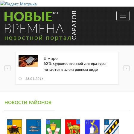
Toggl
navig
В мире
52% художественной литературы
читается в электронном виде
18.01.2016
НОВОСТИ РАЙОНОВ