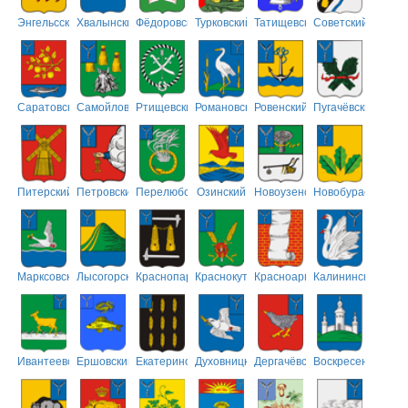
Энгельсский
Хвалынский
Фёдоровский
Турковский
Татищевский
Советский
Саратовский
Самойловский
Ртищевский
Романовский
Ровенский
Пугачёвский
Питерский
Петровский
Перелюбский
Озинский
Новоузенский
Новобурасский
Марксовский
Лысогорский
Краснопартизанский
Краснокутский
Красноармейский
Калининский
Ивантеевский
Ершовский
Екатериновский
Духовницкий
Дергачёвский
Воскресенский