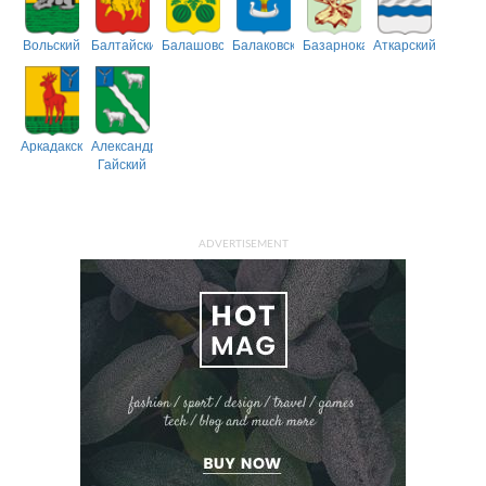
Вольский
Балтайский
Балашовский
Балаковский
Базарнокарабулакский
Аткарский
Аркадакский
Александрово-
Гайский
ADVERTISEMENT