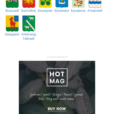
Вольский
Балтайский
Балашовский
Балаковский
Базарнокарабулакский
Аткарский
Аркадакский
Александрово-
Гайский
ADVERTISEMENT