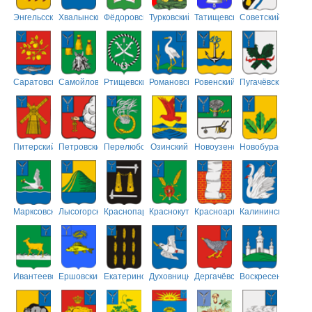
Энгельсский
Хвалынский
Фёдоровский
Турковский
Татищевский
Советский
Саратовский
Самойловский
Ртищевский
Романовский
Ровенский
Пугачёвский
Питерский
Петровский
Перелюбский
Озинский
Новоузенский
Новобурасский
Марксовский
Лысогорский
Краснопартизанский
Краснокутский
Красноармейский
Калининский
Ивантеевский
Ершовский
Екатериновский
Духовницкий
Дергачёвский
Воскресенский