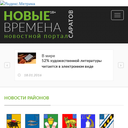
Toggl
navig
В мире
52% художественной литературы
читается в электронном виде
18.01.2016
НОВОСТИ РАЙОНОВ