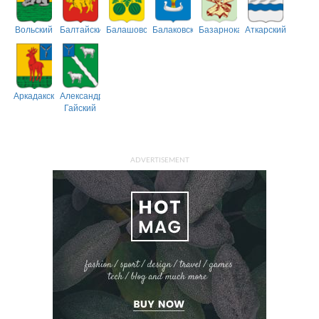
Вольский
Балтайский
Балашовский
Балаковский
Базарнокарабулакский
Аткарский
Аркадакский
Александрово-
Гайский
ADVERTISEMENT