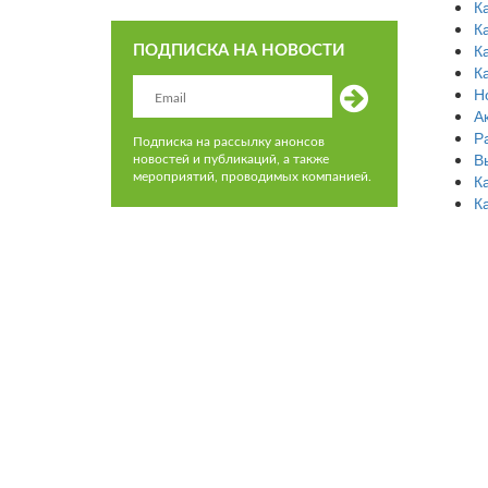
К
К
К
ПОДПИСКА НА НОВОСТИ
К
Н
А
Р
Подписка на рассылку анонсов
В
новостей и публикаций, а также
мероприятий, проводимых компанией.
К
К