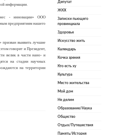
Депутат
сой информации.
ЖКХ
знес - инновации» ООО
Записки пьющего
нным предприятиям нашего
провинциала
Здоровье
Искусство жить
» призван выявить лучшие
этом говорят и Президент,
Календарь
ти велик в части нано- и
Кочка зрения
ятся на стадии научных
Кто есть ху
 рождаются на территории
Культура
Место жительства
Мой дом
Не делим
Образование/Наука
Общество
Отдых/Путешествия
Память/История