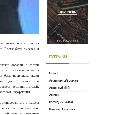
ком университете прошло
н. Время быть вместе» и
РУБРИКИ
вской области, в состав
и, что позволяет отнести
Hi-Tech
и была посвящена акция
го года в Саратове и в
Авантюрный роман
астием предпринимателей,
Автоклуб «НВ»
массовой информации.
Афиша
организованного в нашем
Взгляд из Балтая
уальных предпринимателей.
Власть/Политика
оторой вошли известные