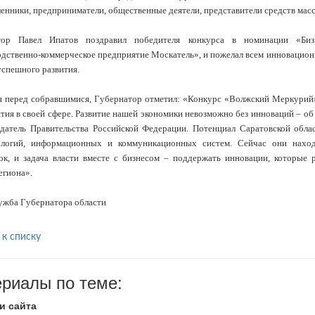
нники, предприниматели, общественные деятели, представители средств мас
тор Павел Ипатов поздравил победителя конкурса в номинации «Би
дственно-коммерческое предприятие Москатель», и пожелал всем инновацио
успешного развития.
 перед собравшимися, Губернатор отметил: «Конкурс «Волжский Меркурий
тия в своей сфере. Развитие нашей экономики невозможно без инноваций – об 
датель Правительства Российской Федерации. Потенциал Саратовской облас
ологий, информационных и коммуникационных систем. Сейчас они наход
ок, и задача власти вместе с бизнесом – поддержать инновации, которые
егиона».
ужба Губернатора области
 к списку
риалы по теме:
и сайта