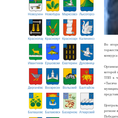
Новоузенский
Новобурасский
Марксовский
Лысогорский
Краснопартизанский
Краснокутский
Красноармейский
Калининский
Во втор
торжеств
конкурса
Ивантеевский
Ершовский
Екатериновский
Духовницкий
Организа
которой 
ТПП к ч
«Тысяча
Дергачёвский
Воскресенский
Вольский
Балтайский
муниципа
представ
Централ
регионе 
Балашовский
Балаковский
Базарнокарабулакский
Аткарский
Победит