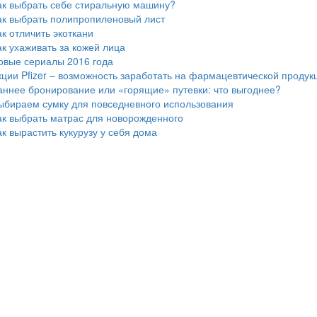
ак выбрать себе стиральную машину?
ак выбрать полипропиленовый лист
ак отличить экоткани
ак ухаживать за кожей лица
овые сериалы 2016 года
кции Pfizer – возможность заработать на фармацевтической продук
аннее бронирование или «горящие» путевки: что выгоднее?
ыбираем сумку для повседневного использования
ак выбрать матрас для новорожденного
ак вырастить кукурузу у себя дома