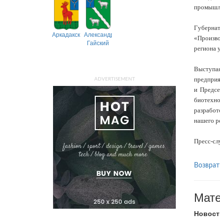
промышле
Губерна
Аркадакский
Александрово-
«Произво
Гайский
региона 
Выступая
предприя
ADVERTISEMENT
и Предсе
биотехн
разработ
нашего р
Пресс-сл
Возврат
Мате
Новост