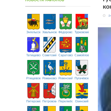
НОВОСТИ РАЙОНОВ
ко
1
Энгельсский
Хвалынский
Фёдоровский
Турковский
Татищевский
Советский
Саратовский
Самойловский
Ртищевский
Романовский
Ровенский
Пугачёвский
Питерский
Петровский
Перелюбский
Озинский