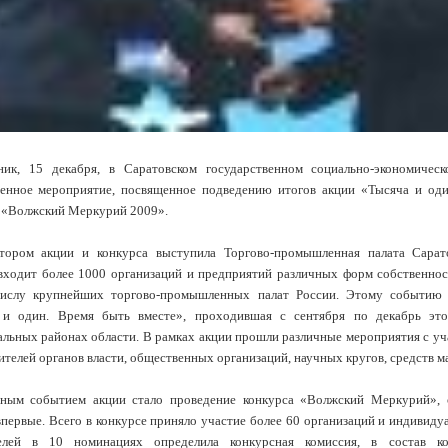
ник, 15 декабря, в Саратовском государственном социально-экономичес
енное мероприятие, посвященное подведению итогов акции «Тысяча и оди
 «Волжский Меркурий 2009».
тором акции и конкурса выступила Торгово-промышленная палата Сарато
входит более 1000 организаций и предприятий различных форм собственност
ислу крупнейших торгово-промышленных палат России. Этому событию 
 и один. Время быть вместе», проходившая с сентября по декабрь это
льных районах области. В рамках акции прошли различные мероприятия с уч
ителей органов власти, общественных организаций, научных кругов, средств 
ьным событием акции стало проведение конкурса «Волжский Меркурий», 
впервые. Всего в конкурсе приняло участие более 60 организаций и индивид
елей в 10 номинациях определила конкурсная комиссия, в состав к