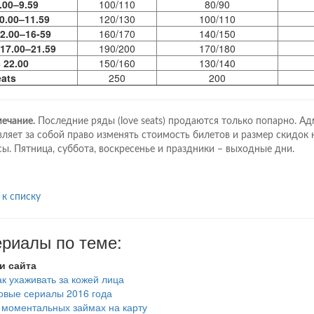
.00–9.59
100/110
80/90
0.00–11.59
120/130
100/110
2.00–16-59
160/170
140/150
17.00–21.59
190/200
170/180
 22.00
150/160
130/140
ats
250
200
ечание.
Последние ряды (love seats) продаются только попарно. А
вляет за собой право изменять стоимость билетов и размер скидок 
сы. Пятница, суббота, воскресенье и праздники – выходные дни.
 к списку
риалы по теме:
и сайта
ак ухаживать за кожей лица
овые сериалы 2016 года
 моментальных займах на карту