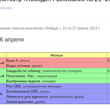
9.04.2011
исание сеансов кинотеатра «Победа» с 21 по 27 апреля 2011 г.
6 апреля
Фильм
Крик 4
, ужасы
9
ый
Воды слонам
, драма
Свадьба по обмену
, романтическая комедия
8
ый
Поколение «Пи»
, экранизация
Безбрачная неделя
, комедия
Рио (3D)
, анимационная комедия
Затаившиеся (3D)
, ужасы
й
Линкольн для адвоката
, криминальная драма
Землетрясение
, драма