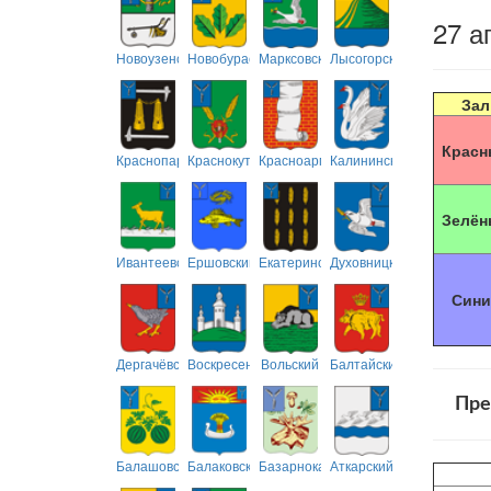
27 а
Новоузенский
Новобурасский
Марксовский
Лысогорский
Зал
Красн
Краснопартизанский
Краснокутский
Красноармейский
Калининский
Зелён
Ивантеевский
Ершовский
Екатериновский
Духовницкий
Сини
Дергачёвский
Воскресенский
Вольский
Балтайский
Пре
Балашовский
Балаковский
Базарнокарабулакский
Аткарский