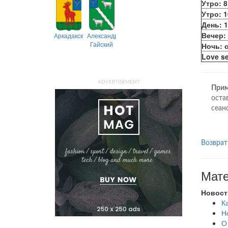
Утро: 8
Утро: 1
День: 1
Вечер: 
Аркадакский
Александрово-
Гайский
Ночь: с
Love se
ADVERTISEMENT
Прим
оста
сеан
Возврат
Мате
Новост
К
Н
О