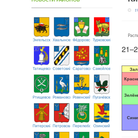
НОВОСТИ РАЙОНОВ
1
Расп
Энгельсский
Хвалынский
Фёдоровский
Турковский
21–2
Татищевский
Советский
Саратовский
Самойловский
Зал
Красн
Зелён
Ртищевский
Романовский
Ровенский
Пугачёвский
Сини
Питерский
Петровский
Перелюбский
Озинский