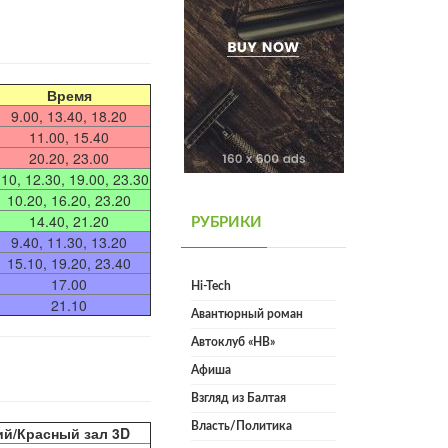
Время
9.00, 13.40, 18.20
11.00, 15.40
20.20, 23.00
.10, 12.30, 19.00, 23.30
10.20, 16.20, 23.20
14.40, 21.20
РУБРИКИ
9.40, 11.30, 13.20
15.10, 19.20, 23.40
17.00
Hi-Tech
21.10
Авантюрный роман
Автоклуб «НВ»
Афиша
Взгляд из Балтая
Власть/Политика
ий/Красный зал 3D