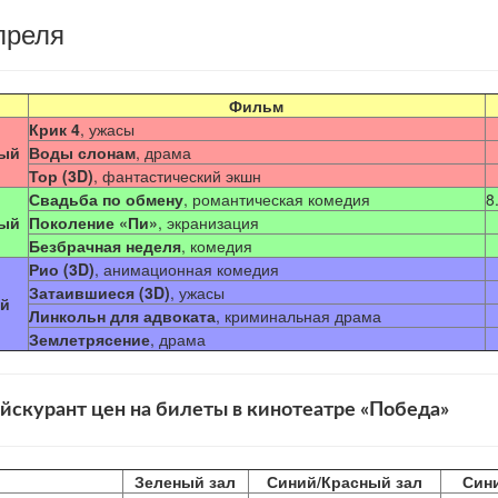
преля
Фильм
Крик 4
, ужасы
ый
Воды слонам
, драма
Тор (3D)
, фантастический экшн
Свадьба по обмену
, романтическая комедия
8
ый
Поколение «Пи»
, экранизация
Безбрачная неделя
, комедия
Рио (3D)
, анимационная комедия
Затаившиеся (3D)
, ужасы
й
Линкольн для адвоката
, криминальная драма
Землетрясение
, драма
йскурант цен на билеты в кинотеатре «Победа»
Зеленый зал
Синий/Красный зал
Син