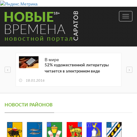
Toggl
navig
В мире
52% художественной литературы
читается в электронном виде
18.01.2016
НОВОСТИ РАЙОНОВ