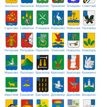
Энгельсский
Хвалынский
Фёдоровский
Турковский
Татищевский
Советский
Саратовский
Самойловский
Ртищевский
Романовский
Ровенский
Пугачёвский
Питерский
Петровский
Перелюбский
Озинский
Новоузенский
Новобурасский
Марксовский
Лысогорский
Краснопартизанский
Краснокутский
Красноармейский
Калининский
Ивантеевский
Ершовский
Екатериновский
Духовницкий
Дергачёвский
Воскресенский