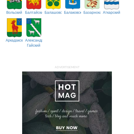
Вольский
Балтайский
Балашовский
Балаковский
Базарнокарабулакский
Аткарский
Аркадакский
Александрово-
Гайский
ADVERTISEMENT