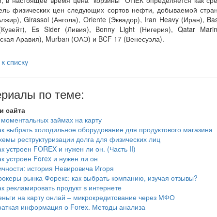
, в настоящее время цена "корзины" ОПЕК определяется как ср
ель физических цен следующих сортов нефти, добываемой стран
лжир), Girassol (Ангола), Oriente (Эквадор), Iran Heavy (Иран), Bas
(Кувейт), Es Sider (Ливия), Bonny Light (Нигерия), Qatar Marin
ская Аравия), Murban (ОАЭ) и BCF 17 (Венесуэла).
 к списку
риалы по теме:
и сайта
 моментальных займах на карту
ак выбрать холодильное оборудование для продуктового магазина
хемы реструктуризации долга для физических лиц
ак устроен FOREX и нужен ли он. (Часть II)
ак устроен Forex и нужен ли он
ичности: история Невировича Игоря
рокеры рынка Форекс: как выбрать компанию, изучая отзывы?
ак рекламировать продукт в интернете
еньги на карту онлай – микрокредитование через МФО
раткая информация о Forex. Методы анализа