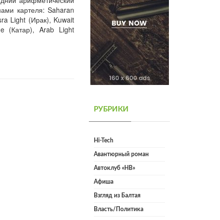
едний арифметический
ами картеля: Saharan
ra Light (Ирак), Kuwait
e (Катар), Arab Light
РУБРИКИ
Hi-Tech
Авантюрный роман
Автоклуб «НВ»
Афиша
Взгляд из Балтая
Власть/Политика