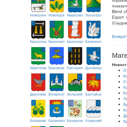
образом
показат
Blend (А
Новоузенский
Новобурасский
Марксовский
Лысогорский
Export 
(Саудов
Возврат
Краснопартизанский
Краснокутский
Красноармейский
Калининский
Мате
Новост
Ивантеевский
Ершовский
Екатериновский
Духовницкий
О
К
С
К
К
Дергачёвский
Воскресенский
Вольский
Балтайский
Л
Б
К
Д
Балашовский
Балаковский
Базарнокарабулакский
Аткарский
К