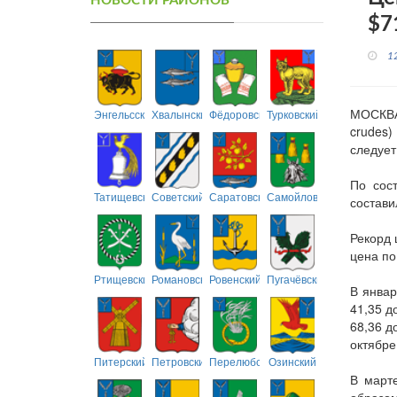
НОВОСТИ РАЙОНОВ
$7
1
МОСКВА
Энгельсский
Хвалынский
Фёдоровский
Турковский
crudes)
следует
По сос
Татищевский
Советский
Саратовский
Самойловский
состави
Рекорд 
цена по
Ртищевский
Романовский
Ровенский
Пугачёвский
В январ
41,35 д
68,36 д
октябре
Питерский
Петровский
Перелюбский
Озинский
В март