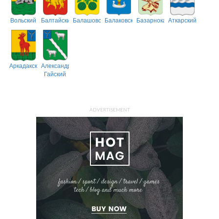
Вольский
Балтайский
Балашовский
Балаковский
Базарнокарабулакский
Аткарский
Аркадакский
Александрово-
Гайский
ADVERTISEMENT