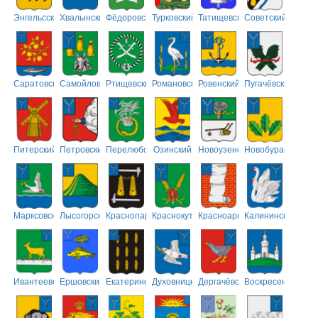
Энгельсский
Хвалынский
Фёдоровский
Турковский
Татищевский
Советский
Саратовский
Самойловский
Ртищевский
Романовский
Ровенский
Пугачёвский
Питерский
Петровский
Перелюбский
Озинский
Новоузенский
Новобурасский
Марксовский
Лысогорский
Краснопартизанский
Краснокутский
Красноармейский
Калининский
Ивантеевский
Ершовский
Екатериновский
Духовницкий
Дергачёвский
Воскресенский