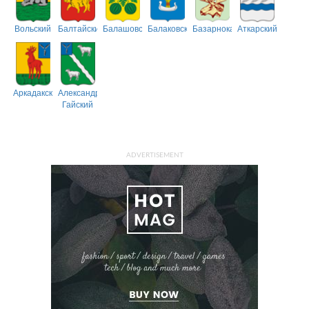
Вольский
Балтайский
Балашовский
Балаковский
Базарнокарабулакский
Аткарский
Аркадакский
Александрово-
Гайский
ADVERTISEMENT