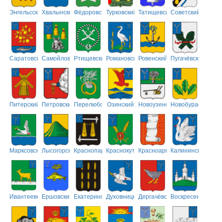
Энгельсский
Хвалынский
Фёдоровский
Турковский
Татищевский
Советский
Саратовский
Самойловский
Ртищевский
Романовский
Ровенский
Пугачёвский
Питерский
Петровский
Перелюбский
Озинский
Новоузенский
Новобурасский
Марксовский
Лысогорский
Краснопартизанский
Краснокутский
Красноармейский
Калининский
Ивантеевский
Ершовский
Екатериновский
Духовницкий
Дергачёвский
Воскресенский