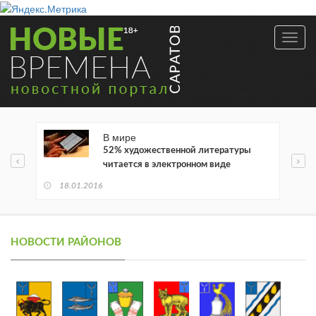
Toggl
navig
В мире
52% художественной литературы
читается в электронном виде
18.01.2016
НОВОСТИ РАЙОНОВ