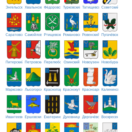
Энгельсский
Хвалынский
Фёдоровский
Турковский
Татищевский
Советский
Саратовский
Самойловский
Ртищевский
Романовский
Ровенский
Пугачёвский
Питерский
Петровский
Перелюбский
Озинский
Новоузенский
Новобурасский
Марксовский
Лысогорский
Краснопартизанский
Краснокутский
Красноармейский
Калининский
Ивантеевский
Ершовский
Екатериновский
Духовницкий
Дергачёвский
Воскресенский