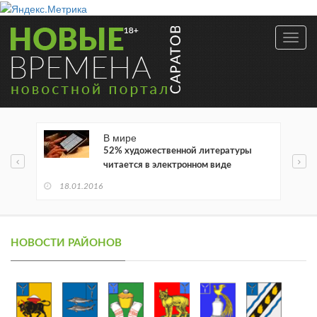
Toggl
navig
В мире
52% художественной литературы
читается в электронном виде
18.01.2016
НОВОСТИ РАЙОНОВ