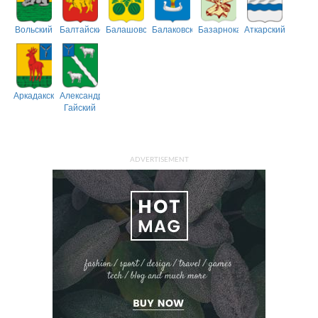
Вольский
Балтайский
Балашовский
Балаковский
Базарнокарабулакский
Аткарский
Аркадакский
Александрово-
Гайский
ADVERTISEMENT