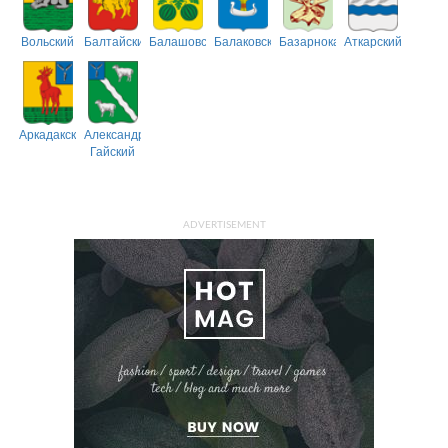
Вольский
Балтайский
Балашовский
Балаковский
Базарнокарабулакский
Аткарский
Аркадакский
Александрово-
Гайский
ADVERTISEMENT