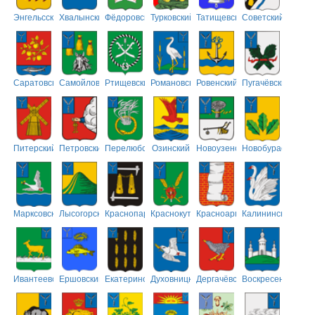
Энгельсский
Хвалынский
Фёдоровский
Турковский
Татищевский
Советский
Саратовский
Самойловский
Ртищевский
Романовский
Ровенский
Пугачёвский
Питерский
Петровский
Перелюбский
Озинский
Новоузенский
Новобурасский
Марксовский
Лысогорский
Краснопартизанский
Краснокутский
Красноармейский
Калининский
Ивантеевский
Ершовский
Екатериновский
Духовницкий
Дергачёвский
Воскресенский