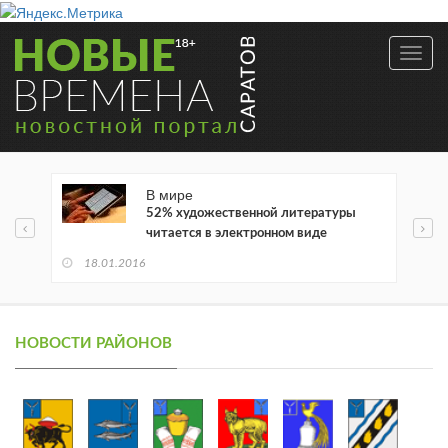
Toggl
navig
В мире
52% художественной литературы
читается в электронном виде
18.01.2016
НОВОСТИ РАЙОНОВ